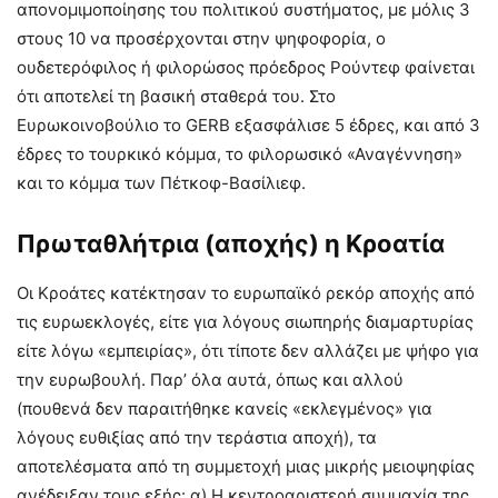
απονομιμοποίησης του πολιτικού συστήματος, με μόλις 3
στους 10 να προσέρχονται στην ψηφοφορία, ο
ουδετερόφιλος ή φιλορώσος πρόεδρος Ρούντεφ φαίνεται
ότι αποτελεί τη βασική σταθερά του. Στο
Ευρωκοινοβούλιο το GERB εξασφάλισε 5 έδρες, και από 3
έδρες το τουρκικό κόμμα, το φιλορωσικό «Αναγέννηση»
και το κόμμα των Πέτκοφ-Βασίλιεφ.
Πρωταθλήτρια (αποχής) η Κροατία
Οι Κροάτες κατέκτησαν το ευρωπαϊκό ρεκόρ αποχής από
τις ευρωεκλογές, είτε για λόγους σιωπηρής διαμαρτυρίας
είτε λόγω «εμπειρίας», ότι τίποτε δεν αλλάζει με ψήφο για
την ευρωβουλή. Παρ’ όλα αυτά, όπως και αλλού
(πουθενά δεν παραιτήθηκε κανείς «εκλεγμένος» για
λόγους ευθιξίας από την τεράστια αποχή), τα
αποτελέσματα από τη συμμετοχή μιας μικρής μειοψηφίας
ανέδειξαν τους εξής: α) Η κεντροαριστερή συμμαχία της