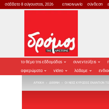
σάββατο 8 αύγουστος, 2026
επικοινωνία
σύνδεση
Δρόμος
της
Αριστεράς
το θέμα της εβδομάδας
συνεντεύξεις
π
αφιερώματα
video
λάβαμε
ενδι
ΑΡΧΙΚΉ
ΔΙΕΘΝΉ
ΟΙ ΝΈΕΣ ΚΥΡΏΣΕΙΣ ΕΝΑΝΤΊΟΝ ΤΟ