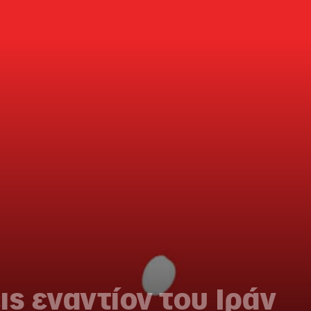
ις εναντίον του Ιράν