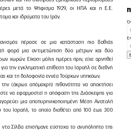
μέρες μετά το Ψήφισμα 1929, οι ΗΠΑ και η Ε.Ε.
n
ομα και ιδρύματα του Ιράν.
Ό
E
ανισμός πέρασε σε μια κατάσταση πιο βαθιάς
στή φορά μια αντιμετώπιση δύο μέτρων και δύο
ων χωρών. Είκοσι μόλις ημέρες πριν, είχε αρνηθεί
 για την εγκληματική επίθεση του Ισραήλ σε διεθνή
ίας και τη δολοφονία εννέα Τούρκων υπηκόων.
ι την (άκρως απόμακρη) πιθανότητα να αποκτήσει
 ώστε να εφαρμοστεί η απόφαση της Διάσκεψης για
γορεύει μια αποπυρηνικοποιημένη Μέση Ανατολή
υ του Ισραήλ, το οποίο διαθέτει από 100 έως 300
α ντα Σίλβα επισήμανε εύστοχα το ανυπόληπτο της