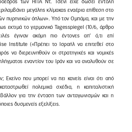
πρόεδρος των ΗΠΑ Ντ. Τσένι είχε δώσει εντολή
εριλαμβάνει μεγάλης κλίμακας εναέρια επίθεση στο
κών πυρηνικών όπλων». Υπό τον Ομπάμα, και με την
ως εκτιμά το γερμανικό Tagesspiegel (10/6, άρθρο
ειλές έγιναν ακόμη πιο έντονες απ’ ό,τι επί
se Institute («Πρέπει το Ισραήλ να επιτεθεί στο
αιρός να διερευνηθούν οι στρατηγικές και νομικές
πλήγματος εναντίον του Ιράν και να αναλυθούν σε
; Εκείνο που μπορεί να πει κανείς είναι ότι από
καταστρωθεί πολεμικά σχέδια, η καπιταλιστική
ριβάλλον για την ένταση των ανταγωνισμών και η
ποιες δυσμενείς εξελίξεις.