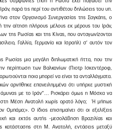
ικές συμφωνίες (ήδη η Ρωσία έχει παγώσει την
άν, παρά τις περί του αντιθέτου δηλώσεις του υπ.
να στον Οργανισμό Συνεργασίας της Σαγκάης, ο
ή την αίτηση πλήρους μέλους εκ μέρους του Ιράν,
ων της Ρωσίας και της Κίνας, που ανταγωνίζονται
ίλειο, Γαλλία, Γερμανία και Ισραήλ) σ’ αυτόν τον
ς Ρωσίας μια μεγάλη διπλωματική ήττα, που την
ην περίπτωση των Βαλκανίων (Πιοτρ Ισκεντέροφ,
αναρωτιούνται ποια μπορεί να είναι τα ανταλλάγματα.
κών αρνήθηκε επανειλημμένα ότι υπήρχε μυστική
 άμυνας με το Ιράν”… Ρισκάρει όμως η Μόσχα να
ης στη Μέση Ανατολή χωρίς ορατό λόγο; Ή μήπως
 Ομπάμα;». Ο ίδιος επισημαίνει ότι οι εξελίξεις
οχή και εκτός αυτής -μεσολάβηση Βραζιλίας και
ης κατάστασης στη Μ. Ανατολή, εντάσεις μεταξύ