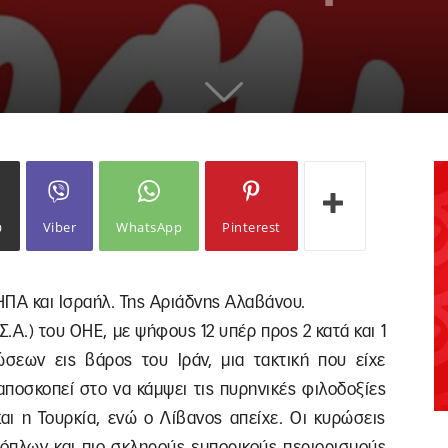
ω
Viber
WhatsApp
Pinterest
 ΗΠΑ και Ισραήλ. Της Αριάδνης Αλαβάνου.
Σ.Α.) του ΟΗΕ, με ψήφους 12 υπέρ προς 2 κατά και 1
σεων εις βάρος του Ιράν, μια τακτική που είχε
 αποσκοπεί στο να κάμψει τις πυρηνικές φιλοδοξίες
αι η Τουρκία, ενώ ο Λίβανος απείχε. Οι κυρώσεις
όπλων και πιο σκληρούς εμπορικούς περιορισμούς