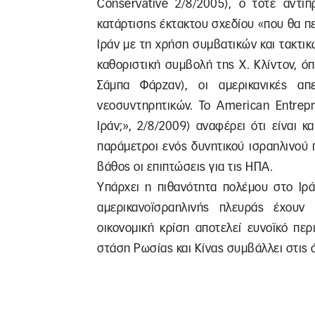
Conservative 2/8/2005), ο τότε αντι
κατάρτισης έκτακτου σχεδίου «που θα π
Ιράν με τη χρήση συμβατικών και τακτι
καθοριστική συμβολή της Χ. Κλίντον, όπ
Σάμπα Φάρζαν), οι αμερικανικές απ
νεοσυντηρητικών. Το American Entrepri
Ιράν;», 2/8/2009) αναφέρει ότι είναι κ
παράμετροι ενός δυνητικού ισραηλινού 
βάθος οι επιπτώσεις για τις ΗΠΑ.
Υπάρχει η πιθανότητα πολέμου στο Ιράν
αμερικανοϊσραηλινής πλευράς έχουν 
οικονομική κρίση αποτελεί ευνοϊκό πε
στάση Ρωσίας και Κίνας συμβάλλει στις ό