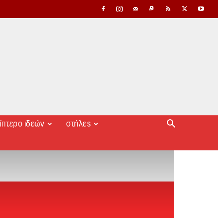
ίπτερο ιδεών
στήλες