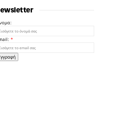
ewsletter
νομα:
mail:
*
Εγγραφή