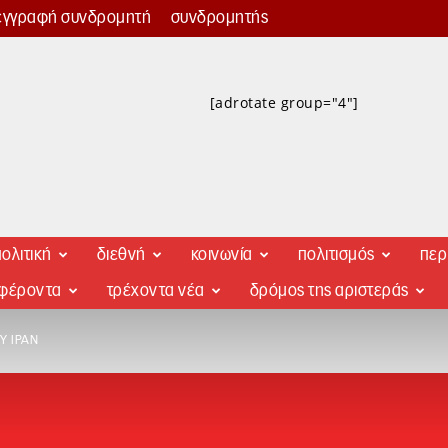
εγγραφή συνδρομητή
συνδρομητής
[adrotate group="4"]
ολιτική
διεθνή
κοινωνία
πολιτισμός
περ
αφέροντα
τρέχοντα νέα
δρόμος της αριστεράς
Υ ΙΡΆΝ