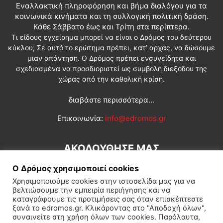
Εναλλακτική πληροφόρηση και βήμα διαλόγου για τα
κοινωνικά κινήματα και τη συλλογική πολιτική δράση.
Κάθε Σάββατο έως και Τρίτη στα περίπτερα.
Τι είδους εγχείρημα μπορεί να είναι ο Δρόμος του δεύτερου
κύκλου; Σε αυτό το ερώτημα πρέπει, κατ’ αρχάς, να δώσουμε
μιαν απάντηση. Ο Δρόμος πρέπει ενσυνείδητα και
σχεδιασμένα να προσδιοριστεί ως συμβολή διεξόδου της
χώρας από την καθολική κρίση.
διαβάστε περισσότερα...
Επικοινωνία:
info@edromos.gr
ΑΚΟΛΟΥΘΗΣΕ ΜΑΣ
Ο Δρόμος χρησιμοποιεί cookies
Χρησιμοποιούμε cookies στην ιστοσελίδα μας για να
βελτιώσουμε την εμπειρία περιήγησης και να
καταγράφουμε τις προτιμήσεις σας όταν επισκέπτεστε
ξανά το edromos.gr. Κλικάροντας στο "Αποδοχή όλων",
συναινείτε στη χρήση όλων των cookies. Παρόλαυτα,
Εγγραφή συνδρομητή
Πολιτική
Διεθνή
Κοινωνία