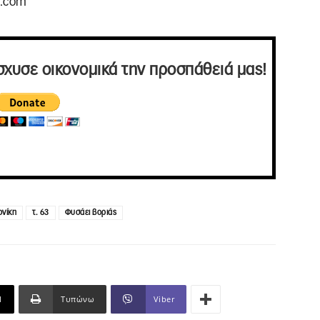
t.com
σχυσε οικονομικά την προσπάθειά μας!
νίκη
τ. 63
Φυσάει βοριάς
l
Τυπώνω
Viber