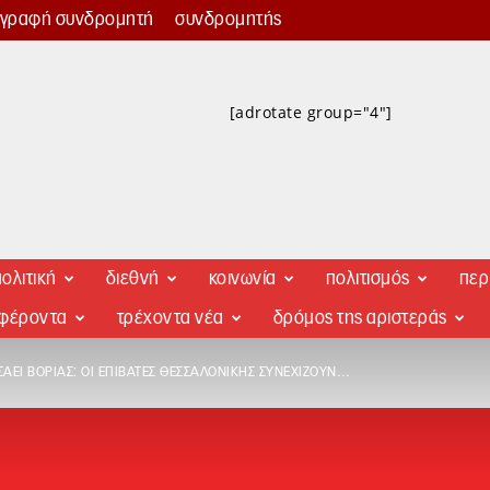
γγραφή συνδρομητή
συνδρομητής
[adrotate group="4"]
ολιτική
διεθνή
κοινωνία
πολιτισμός
περ
αφέροντα
τρέχοντα νέα
δρόμος της αριστεράς
ΆΕΙ ΒΟΡΙΆΣ: ΟΙ ΕΠΙΒΆΤΕΣ ΘΕΣΣΑΛΟΝΊΚΗΣ ΣΥΝΕΧΊΖΟΥΝ…