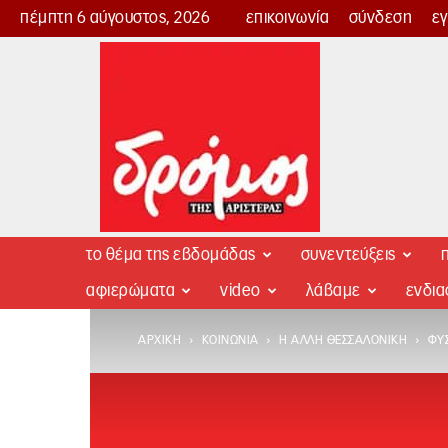
πέμπτη 6 αύγουστος, 2026
επικοινωνία
σύνδεση
ε
Δρόμος
της
Αριστεράς
το θέμα της εβδομάδας
συνεντεύξεις
π
αφιερώματα
video
λάβαμε
ενδι
ΑΡΧΙΚΉ
ΚΟΙΝΩΝΊΑ
Η ΆΛΛΗ ΘΕΣΣΑΛΟΝΊΚΗ
ΦΥΣ