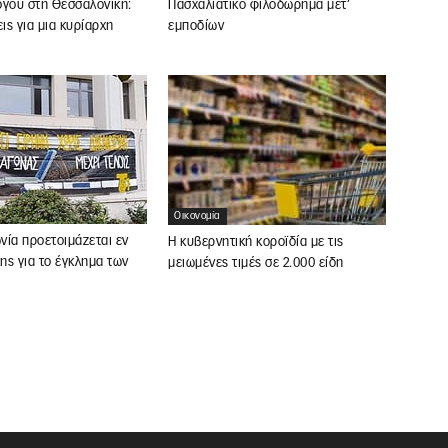
όγου στη Θεσσαλονίκη:
Πασχαλιάτικο φιλοδώρημα μετ’
ς για μια κυρίαρχη
εμποδίων
Οικονομία
ωνία προετοιμάζεται εν
Η κυβερνητική κοροϊδία με τις
κης για το έγκλημα των
μειωμένες τιμές σε 2.000 είδη