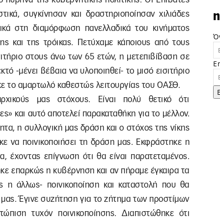
τικά, συγκίνησαν και δραστηριοποίησαν χιλιάδες
n
ικά στη διαμόρφωση πανελλαδικά του κινήματος
Ό
ς και της τρόικας. Πετύχαμε κάποιους από τους
σιτήριο στους άνω των 65 ετών, η μετεπιβίβαση σε
E
τό -μένει βέβαια να υλοποιηθεί- το μισό εισιτήριο
κε το αμαρτωλό καθεστώς λειτουργίας του ΟΑΣΘ.
ρχικούς μας στόχους. Είναι πολύ θετικό ότι
ς» και αυτό αποτελεί παρακαταθήκη για το μέλλον.
τα, η συλλογική μας δράση και o στόχος της νίκης
ε να ποινικοποιήσει τη δράση μας. Εκφράστηκε η
, έχοντας επίγνωση ότι θα είναι παρατεταμένος.
κε επαρκώς η κυβέρνηση και αν πήραμε έγκαιρα τα
ς η άλλως- ποινικοποίηση και καταστολή που θα
μας. Έγινε συζήτηση για το ζήτημα των προστίμων
τώπιση τυχόν ποινικοποίησης. Διαπιστώθηκε ότι