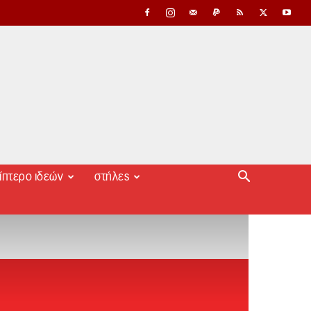
ίπτερο ιδεών
στήλες