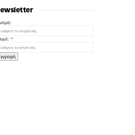
ewsletter
νομα:
mail:
*
Εγγραφή