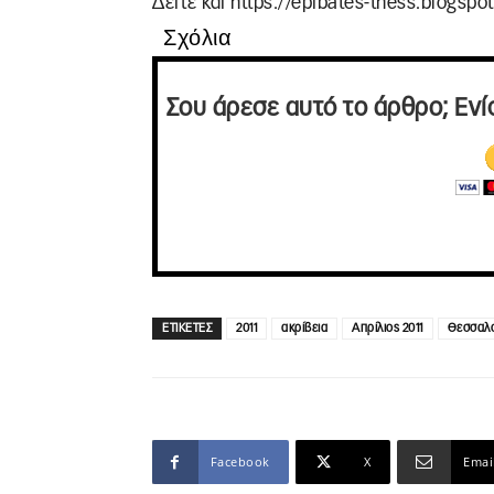
Δείτε και https://epibates-thess.blogspo
Σχόλια
Σου άρεσε αυτό το άρθρο; Ενί
ΕΤΙΚΕΤΕΣ
2011
ακρίβεια
Απρίλιος 2011
Θεσσαλο
Facebook
X
Emai