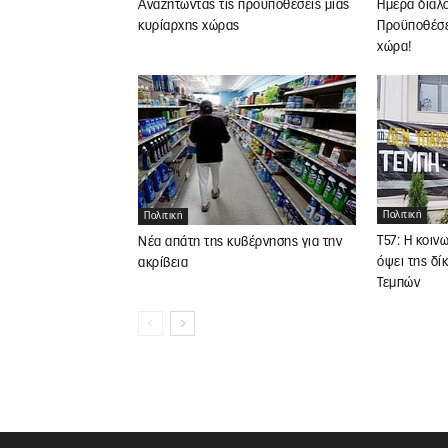
Αναζητώντας τις προϋποθέσεις μιας
Ημέρα διαλ
κυρίαρχης χώρας
Προϋποθέσει
χώρα!
Πολιτική
Πολιτική
Τ57: Η κοιν
Νέα απάτη της κυβέρνησης για την
όψει της δί
ακρίβεια
Τεμπών