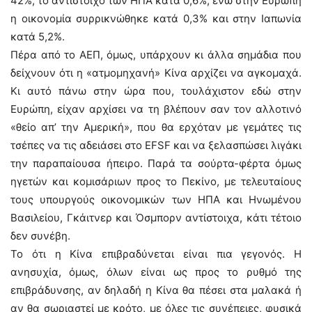
42%, το αντίστοιχο των ΗΠΑ κατά 0,6%, ενώ στην Ευρώπη
η οικονομία συρρικνώθηκε κατά 0,3% και στην Ιαπωνία
κατά 5,2%.
Πέρα από το ΑΕΠ, όμως, υπάρχουν κι άλλα σημάδια που
δείχνουν ότι η «ατμομηχανή» Κίνα αρχίζει να αγκομαχά.
Κι αυτό πάνω στην ώρα που, τουλάχιστον εδώ στην
Ευρώπη, είχαν αρχίσει να τη βλέπουν σαν τον αλλοτινό
«θείο απ’ την Αμερική», που θα ερχόταν με γεμάτες τις
τσέπες να τις αδειάσει στο EFSF και να ξελασπώσει λιγάκι
την παραπαίουσα ήπειρο. Παρά τα σούρτα-φέρτα όμως
ηγετών και κομισάριων προς το Πεκίνο, με τελευταίους
τους υπουργούς οικονομικών των ΗΠΑ και Ηνωμένου
Βασιλείου, Γκάιτνερ και Όσμπορν αντίστοιχα, κάτι τέτοιο
δεν συνέβη.
Το ότι η Κίνα επιβραδύνεται είναι πια γεγονός. Η
ανησυχία, όμως, όλων είναι ως προς το ρυθμό της
επιβράδυνσης, αν δηλαδή η Κίνα θα πέσει στα μαλακά ή
αν θα σωριαστεί με κρότο, με όλες τις συνέπειες, φυσικά