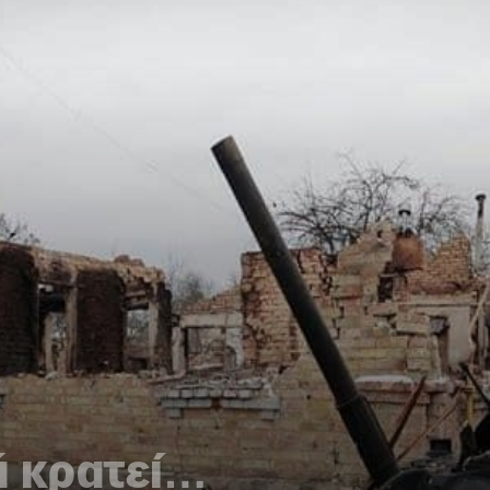
ά κρατεί…