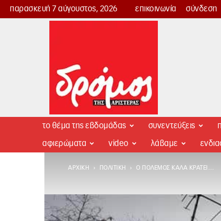
παρασκευή 7 αύγουστος, 2026
επικοινωνία
σύνδεση
Δρόμος
της
Αριστεράς
το θέμα της εβδομάδας
συνεντεύξεις
π
αφιερώματα
video
λάβαμε
ενδι
ΑΡΧΙΚΉ
ΠΟΛΙΤΙΚΉ
Ο ΠΌΛΕΜΟΣ ΚΑΛΆ ΚΡΑΤΕΊ…