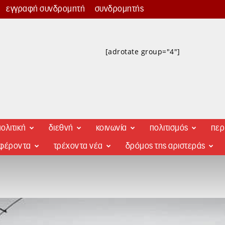
εγγραφή συνδρομητή
συνδρομητής
[adrotate group="4"]
ολιτική
διεθνή
κοινωνία
πολιτισμός
περ
αφέροντα
τρέχοντα νέα
δρόμος της αριστεράς