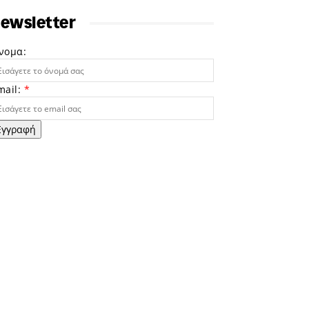
ewsletter
νομα:
mail:
*
Εγγραφή