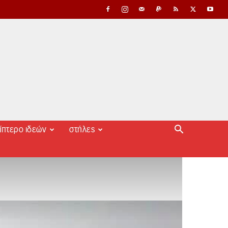
ίπτερο ιδεών
στήλες