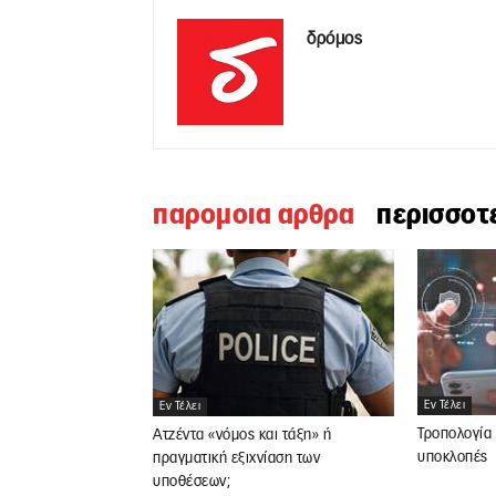
δρόμος
παρομοια αρθρα
περισσοτ
Εν Τέλει
Εν Τέλει
Τροπολογία 
Ατζέντα «νόμος και τάξη» ή
υποκλοπές
πραγματική εξιχνίαση των
υποθέσεων;