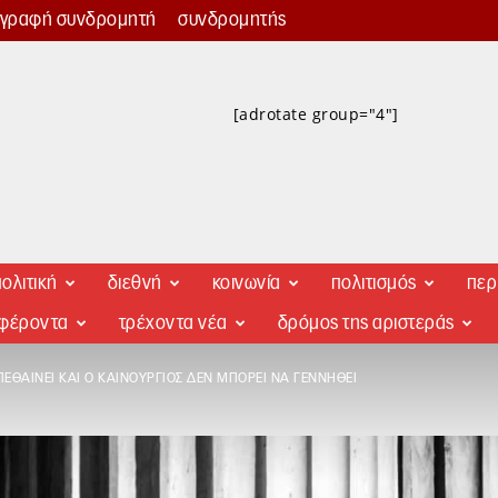
γγραφή συνδρομητή
συνδρομητής
[adrotate group="4"]
ολιτική
διεθνή
κοινωνία
πολιτισμός
περ
αφέροντα
τρέχοντα νέα
δρόμος της αριστεράς
ΕΘΑΊΝΕΙ ΚΑΙ Ο ΚΑΙΝΟΎΡΓΙΟΣ ΔΕΝ ΜΠΟΡΕΊ ΝΑ ΓΕΝΝΗΘΕΊ