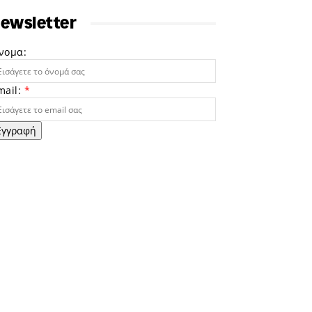
ewsletter
νομα:
mail:
*
Εγγραφή