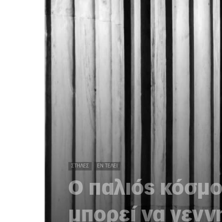
ΣΤΉΛΕΣ
ΕΝ ΤΈΛΕΙ
Ο παλιός κόσμο
μπορεί να γενν