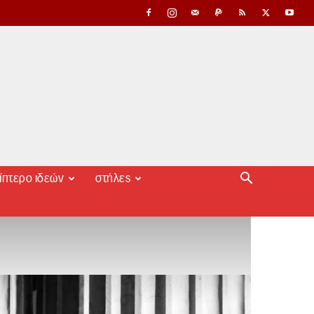
ίπτερο ιδεών
στήλες