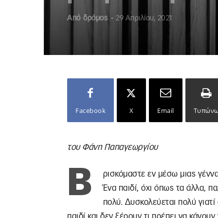
Από
δρόμος
-
29 Απριλίου, 2021
Facebook
X
Email
Τυπών
του Φάνη Παπαγεωργίου
Β
ρισκόμαστε εν μέσω μιας γένν
Ένα παιδί, όχι όπως τα άλλα, π
πολύ. Δυσκολεύεται πολύ γιατί 
παιδί και δεν ξέρουν τι πρέπει να κάνουν