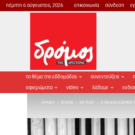
πέμπτη 6 αύγουστος, 2026
επικοινωνία
σύνδεση
ε
Δρόμος
της
Αριστεράς
το θέμα της εβδομάδας
συνεντεύξεις
π
αφιερώματα
video
λάβαμε
ενδι
ΑΡΧΙΚΉ
ΣΤΉΛΕΣ
ΕΝ ΤΈΛΕΙ
Ο ΠΑΛΙΌΣ ΚΌΣΜΟΣ Π