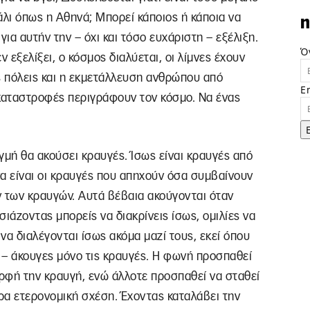
άλι όπως η Αθηνά; Μπορεί κάποιος ή κάποια να
n
για αυτήν την – όχι και τόσο ευχάριστη – εξέλιξη.
Ό
 εξελίξει, ο κόσμος διαλύεται, οι λίμνες έχουν
ς πόλεις και η εκμετάλλευση ανθρώπου από
E
 καταστροφές περιγράφουν τον κόσμο. Να ένας
γμή θα ακούσει κραυγές. Ίσως είναι κραυγές από
να είναι οι κραυγές που απηχούν όσα συμβαίνουν
ών των κραυγών. Αυτά βέβαια ακούγονται όταν
ιάζοντας μπορείς να διακρίνεις ίσως, ομιλίες να
 να διαλέγονται ίσως ακόμα μαζί τους, εκεί όπου
– άκουγες μόνο τις κραυγές. Η φωνή προσπαθεί
ορφή την κραυγή, ενώ άλλοτε προσπαθεί να σταθεί
άρα ετερονομική σχέση. Έχοντας καταλάβει την