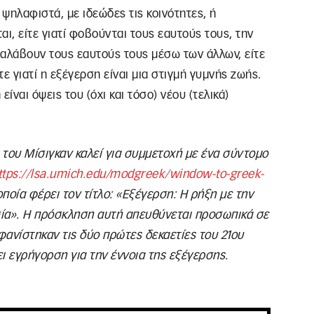
ψηλαφιστά, με ιδεώδες τις κοινότητες, ή
ι, είτε γιατί φοβούνται τους εαυτούς τους, την
καταλάβουν τους εαυτούς τους μέσω των άλλων, είτε
τε γιατί η εξέγερση είναι μια στιγμή γυμνής ζωής.
είναι όψεις του (όχι και τόσο) νέου (τελικά)
του Μίσιγκαν καλεί για συμμετοχή με ένα σύντομο
ttps://lsa.umich.edu/modgreek/window-to-greek-
ποία φέρει τον τίτλο: «Εξέγερση: Η ρήξη με την
ία». Η πρόσκληση αυτή απευθύνεται προσωπικά σε
ανίστηκαν τις δύο πρώτες δεκαετίες του 21ου
ι εγρήγορση για την έννοια της εξέγερσης.