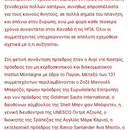
ξενοδοχεία πολλών αστέρων, συνήθως απροσπέλαστα
για τους κοινούς θνητούς, σε πολλά σημεία του πλανήτη,
και σπάνια στην Ευρώπη, ενώ μια φορά κάθε τέσσερα
χρόνια συναντάται στον Καναδά ή τις ΗΠΑ. Όλοι οι
συμμετέχοντες υποχρεώνονται σε απόλυτη εχεμύθεια
σχετικά με ό,τι συζητείται.
Στη φετινή συνάντηση πρόεδρος ήταν ο Ανρί ντε Καστρίς,
πρόεδρος του μη κερδοσκοπικού και διακομματικού
Institut Montaigne με έδρα το Παρίσι. Μεταξύ των 131
συμμετεχόντων περιλαμβάνονται ο Ζοζέ Μανουέλ
Μπαρόζο, πρώην πρόεδρος της Ευρωπαϊκής Επιτροπής
και νυν πρόεδρος της Goldman Sachs International, ο
διευθύνων σύμβουλος της Shell Μπεν φαν Μπόιρντεν, η
γενική διευθύντρια της UNESCO Οντρέ Αζουλέ, ο
διοικητής της Τράπεζας της Αγγλίας Μάρκ Κάρνεϊ, η
εκτελεστική πρόεδρος της Banco Santander Άνα Μποτίν, ο