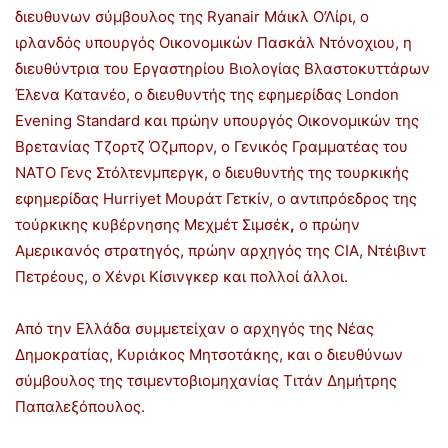
διευθυνων σύμβουλος της Ryanair Μάικλ Ο’Λίρι, ο
ιρλανδός υπουργός Οικονομικών Πασκάλ Ντόνοχιου, η
διευθύντρια του Εργαστηρίου Βιολογίας Βλαστοκυττάρων
Έλενα Κατανέο, ο διευθυντής της εφημερίδας London
Evening Standard και πρώην υπουργός Οικονομικών της
Βρετανίας Τζορτζ Όζμπορν, ο Γενικός Γραμματέας του
ΝΑΤΟ Γενς Στόλτενμπεργκ, ο διευθυντής της τουρκικής
εφημερίδας Hurriyet Μουράτ Γετκίν, ο αντιπρόεδρος της
τούρκικης κυβέρνησης Μεχμέτ Σιμσέκ
,
o πρώην
Αμερικανός στρατηγός, πρώην αρχηγός της CIA, Ντέιβιντ
Πετρέους, ο Χένρι Κίσινγκερ και πολλοί άλλοι.
Από την Ελλάδα συμμετείχαν ο αρχηγός της Νέας
Δημοκρατίας, Κυριάκος Μητσοτάκης, και ο διευθύνων
σύμβουλος της τσιμεντοβιομηχανίας Τιτάν Δημήτρης
Παπαλεξόπουλος.