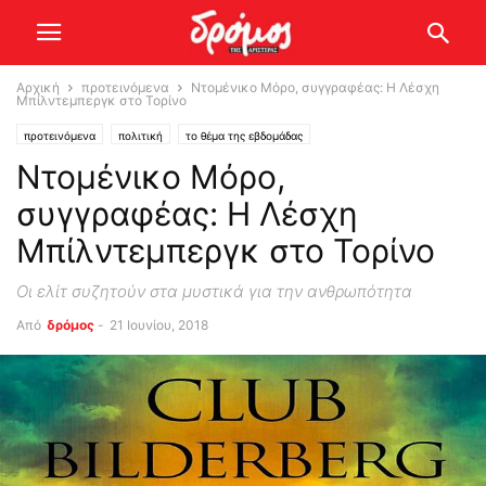
Αρχική
προτεινόμενα
Ντομένικο Μόρο, συγγραφέας: Η Λέσχη
Μπίλντεμπεργκ στο Τορίνο
προτεινόμενα
πολιτική
το θέμα της εβδομάδας
Ντομένικο Μόρο,
συγγραφέας: Η Λέσχη
Μπίλντεμπεργκ στο Τορίνο
Οι ελίτ συζητούν στα μυστικά για την ανθρωπότητα
Από
δρόμος
-
21 Ιουνίου, 2018