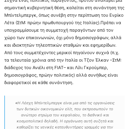
Συχνά ένας πολιτικός παράγοντας, προτού αναλάβει μια
σημαντική κυβερνητική θέση, καλείται στη συνάντηση της
Μπίντελμπεργκ, όπως συνέβη στην περίπτωση του Ενρίκο
Λέτα (ΣτΜ: πρώην πρωθυπουργού της Ιταλίας).Πρέπει να
υπογραμμίσουμε τη συμμετοχή παραγόντων από τον
χώρο των επικοινωνιών, όχι μόνο δημοσιογράφων, αλλά
και ιδιοκτητών τηλεοπτικών σταθμών και εφημερίδων.
Από τους συμμετέχοντες μερικοί πηγαίνουν συχνά (π.χ.
τα τελευταία χρόνια από την Ιταλία οι Τζον Έλκαν –ΣτΜ:
διάδοχος του Ανιέλι στη FIAT– και Λίλι Γκρούμπερ,
δημοσιογράφος, πρώην πολιτικός) αλλά συνήθως είναι
διαφορετικοί σε κάθε συνάντηση.
«
Η Λέσχη Μπίντελμπεργκ είναι μια από τις οργανώσεις
των δυτικών οικονομικών ελίτ, που εκπροσωπούν το
ανώτερο στρώμα του κεφαλαίου, το διεθνικό και
κοσμοπολιτικό δηλαδή. Η οργάνωση αυτή συζητά και
καθορίζει τις γενικές κατευθυντήριες γραμμές για την