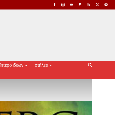
ίπτερο ιδεών
στήλες