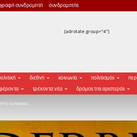
γγραφή συνδρομητή
συνδρομητής
[adrotate group="4"]
ολιτική
διεθνή
κοινωνία
πολιτισμός
περ
αφέροντα
τρέχοντα νέα
δρόμος της αριστεράς
ΟΥΡΓΕΊ ΚΑΝΟΝΙΚΆ…