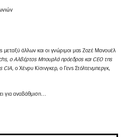
ωνιών
ς μεταξύ άλλων και οι γνώριμοι μας Ζοζέ Μανουέλ
chs
, ο Αλβέρτος Μπουρλά πρόεδρος και
CEO
της
ης
CIA
, ο Χένρυ Κίσινγκερ, ο Γενς Στόλτενμπεργκ,
ει για αναβάθμιση…