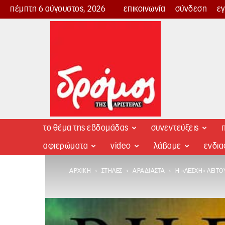
πέμπτη 6 αύγουστος, 2026
επικοινωνία
σύνδεση
ε
Δρόμος
της
Αριστεράς
το θέμα της εβδομάδας
συνεντεύξεις
π
αφιερώματα
video
λάβαμε
ενδι
ΑΡΧΙΚΉ
ΣΤΉΛΕΣ
ΑΡΑΔΙΑΣΤΆ
Η «ΛΈΣΧΗ» ΛΕΙΤ