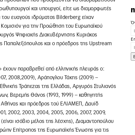
πρωθυπουργοί και υπουργοί, είτε ως διαμορφωτές
n
α του ευαγούς ιδρύματος Bilderberg είχαν
Ό
 Κομισιόν για την Προώθηση του Ευρωπαϊκού
πουργός Ψηφιακής Διακυβέρνησης Κυριάκος
E
ης Παπαλεξόπουλος και ο πρόεδρος της Upstream
» έχουν παραβρεθεί από ελληνικής πλευράς ο:
07, 2008,2009), Αράπογλου Τάκης (2009) –
Εθνικής Τράπεζας της Ελλάδας, Αργυρός Στυλιανός
ων, Βερεμής Θάνος (1993, 1999) – καθηγητής
ς Αθήνας και πρόεδρος τού ΕΛΙΑΜΕΠ, Δαυίδ
2001, 2002, 2003, 2004, 2005, 2006, 2007, 2009,
 (είναι ισόβιο μέλος της λέσχης), Διαμαντοπούλου
πρώην Επίτροπος της Ευρωπαϊκής Ένωσης για τις