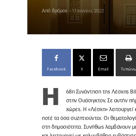
Από
δρόμος
-
17 Ιουνίου, 2022
Facebook
X
Email
Τυπών
Η
68η Συνάντηση της Λέσχης Bil
στην Ουάσιγκτον. Σε αυτήν πή
χώρες. Η «Λέσχη» λειτουργεί 
ποτέ τα όσα συζητιούνται. Οι θεματολογί
στη δημοσιότητα. Συνήθως λαμβάνουν μέρ
και λειτουργεί ως κολυμβήθρα εμβάπτισ