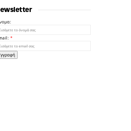
ewsletter
νομα:
mail:
*
Εγγραφή