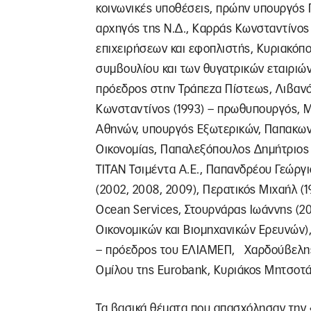
κοινωνικές υποθέσεις, πρώην υπουργός 
αρχηγός της Ν.Δ., Καρράς Κωνσταντίνος (
επιχειρήσεων και εφοπλιστής, Κυριακόπ
συμβουλίου και των θυγατρικών εταιριώ
πρόεδρος στην Τράπεζα Πίστεως, Λιβανό
Κωνσταντίνος (1993) – πρωθυπουργός, 
Αθηνών, υπουργός Εξωτερικών, Παπακωνσ
Οικονομίας, Παπαλεξόπουλος Δημήτριος (
ΤΙΤΑΝ Τσιμέντα Α.Ε., Παπανδρέου Γεώργι
(2002, 2008, 2009), Περατικός Μιχαήλ (
Ocean Services, Στουρνάρας Ιωάννης (2
Οικονομικών και Βιομηχανικών Ερευνών),
– πρόεδρος του ΕΛΙΑΜΕΠ, Χαρδούβελης Γ
Ομίλου της Eurobank, Κυριάκος Μητσοτάκ
Τα βασικά θέματα που απασχόλησαν την 