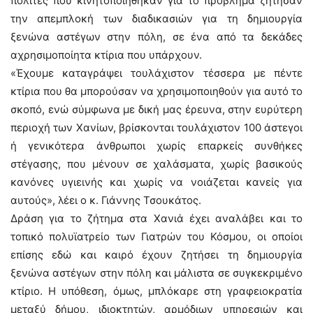
πολίτες που κινητοποιήθηκαν για το πρόβλημα ζήτησαν
την απεμπλοκή των διαδικασιών για τη δημιουργία
ξενώνα αστέγων στην πόλη, σε ένα από τα δεκάδες
αχρησιμοποίητα κτίρια που υπάρχουν.
«Έχουμε καταγράψει τουλάχιστον τέσσερα με πέντε
κτίρια που θα μπορούσαν να χρησιμοποιηθούν για αυτό το
σκοπό, ενώ σύμφωνα με δική μας έρευνα, στην ευρύτερη
περιοχή των Χανίων, βρίσκονται τουλάχιστον 100 άστεγοι
ή γενικότερα άνθρωποι χωρίς επαρκείς συνθήκες
στέγασης, που μένουν σε χαλάσματα, χωρίς βασικούς
κανόνες υγιεινής και χωρίς να νοιάζεται κανείς για
αυτούς», λέει ο κ. Γιάννης Τσουκάτος.
Δράση για το ζήτημα στα Χανιά έχει αναλάβει και το
τοπικό πολυϊατρείο των Γιατρών του Κόσμου, οι οποίοι
επίσης εδώ και καιρό έχουν ζητήσει τη δημιουργία
ξενώνα αστέγων στην πόλη και μάλιστα σε συγκεκριμένο
κτίριο. Η υπόθεση, όμως, μπλόκαρε στη γραφειοκρατία
μεταξύ δήμου, ιδιοκτητών, αρμόδιων υπηρεσιών και