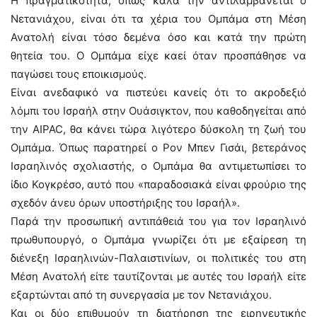
Η πραγματικότητα, όπως καλά την αντιλαμβάνεται ο
Νετανιάχου, είναι ότι τα χέρια του Ομπάμα στη Μέση
Ανατολή είναι τόσο δεμένα όσο και κατά την πρώτη
θητεία του. Ο Ομπάμα είχε καεί όταν προσπάθησε να
παγώσει τους εποικισμούς.
Είναι ανεδαφικό να πιστεύει κανείς ότι το ακροδεξιό
λόμπι του Ισραήλ στην Ουάσιγκτον, που καθοδηγείται από
την AIPAC, θα κάνει τώρα λιγότερο δύσκολη τη ζωή του
Ομπάμα. Όπως παρατηρεί ο Ρον Μπεν Γισάι, βετεράνος
Ισραηλινός σχολιαστής, ο Ομπάμα θα αντιμετωπίσει το
ίδιο Κογκρέσο, αυτό που «παραδοσιακά είναι φρούριο της
σχεδόν άνευ όρων υποστήριξης του Ισραήλ».
Παρά την προσωπική αντιπάθειά του για τον Ισραηλινό
πρωθυπουργό, ο Ομπάμα γνωρίζει ότι με εξαίρεση τη
διένεξη Ισραηλινών-Παλαιστινίων, οι πολιτικές του στη
Μέση Ανατολή είτε ταυτίζονται με αυτές του Ισραήλ είτε
εξαρτώνται από τη συνεργασία με τον Νετανιάχου.
Και οι δύο επιθυμούν τη διατήρηση της ειρηνευτικής