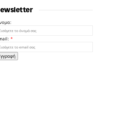
ewsletter
νομα:
mail:
*
Εγγραφή