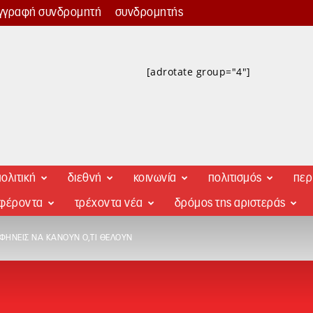
γγραφή συνδρομητή
συνδρομητής
[adrotate group="4"]
ολιτική
διεθνή
κοινωνία
πολιτισμός
περ
αφέροντα
τρέχοντα νέα
δρόμος της αριστεράς
ΦΉΝΕΙΣ ΝΑ ΚΆΝΟΥΝ Ό,ΤΙ ΘΈΛΟΥΝ