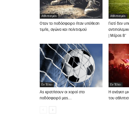
Αθλητισμός
Αθλητισμός
Όταν το ποδόσφαιρο ήταν υπόθεση
Γιατί δεν υ
τιμής, αγώνα και πολιτισμού
αντιπολεμικ
| Μέρος Β’
Εν Τέλει
Εν Τέλει
Ας κρατήσουν οι χοροί στο
Η ανάγκη μι
ποδόσφαιρό μας…
του αθλητι