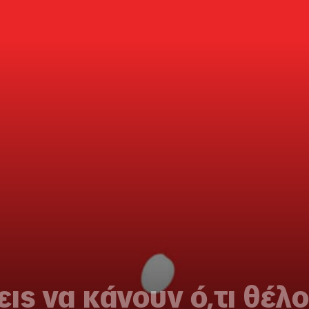
ις να κάνουν ό,τι θέλ