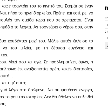
 καφέ τσαντάκι του το κινητό του. Σχημάτισε έναν
n
«Ναι, πήρα το πρωί διαρκείας. Πρέπει και εσύ, ρε, να
Ό
 πουλάς την ομάδα τώρα που σε χρειάζεται. Είναι
ημάδια τα λεφτά. Ας τσοντάρει ο γέρος σου, στην
E
δυο κουβέντες μαζί του. Μόλις αυτός έκλεισε το
ε να του μιλάει, με τη δέουσα ευγένεια και
 της.
σου. Μαζί σου και εγώ. Σε προβληματίζει, όμως, η
πληρωσιές, αναξιοπιστία, χρέη, κακές διαιτησίες,
α αυτά…
και τι μ’ αυτό;
ιγμή λόγο στα δρώμενα; Να συμμετέχεις ενεργά,
ας το ρου της ιστορίας; Δεν θα ήθελες να απλωθεί
σου;