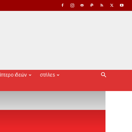
ίπτερο ιδεών
στήλες