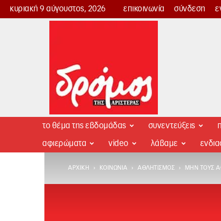
κυριακή 9 αύγουστος, 2026
επικοινωνία
σύνδεση
ε
Δρόμος
της
Αριστεράς
το θέμα της εβδομάδας
συνεντεύξεις
π
αφιερώματα
video
λάβαμε
ενδι
ΑΡΧΙΚΉ
ΚΟΙΝΩΝΊΑ
ΑΘΛΗΤΙΣΜΌΣ
ΜΗΝ ΤΟΥΣ Α