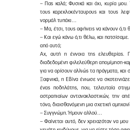
– Πας καλά; Φυσικά και όχι, κυρία μου.
τους καρεκλοκένταυρους και τους λεφτ
νορμάλ τυπάκι…
– Μα, έτσι, τους αφήνεις να κάνουν ό,τι
– Και εγώ κάνω ό,τι θέλω, και πατσίσαμ
από αυτό;
Αχ, αυτή η έννοια της ελευθερίας.
διαδεδομένη φιλελεύθερη απομίμηση-καρ
για να ορίσουν αλλιώς τα πράγματα, και 
Ξαφνικά, η Εβίνα ένιωσε να σκοτεινιάζε
ένας ποδηλάτης, που, τελευταία στιγμ
αστραπιαίων αντανακλαστικών, την απ
τόνο, διαισθανόμενη μια σχετική αμηχανί
– Συγγνώμη. Ήμουν αλλού…
– Φαίνεται αυτό, δεν χρειαζόταν να μου 
γεμάτη κινδύνους, για να είστε τόσο α