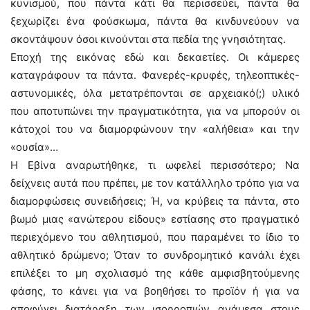
κυνισμού, που πάντα κάτι θα περισσεύει, πάντα θα
ξεχωρίζει ένα φούσκωμα, πάντα θα κινδυνεύουν να
σκοντάψουν όσοι κινούνται στα πεδία της γνησιότητας.
Εποχή της εικόνας εδώ και δεκαετίες. Οι κάμερες
καταγράφουν τα πάντα. Φανερές-κρυφές, τηλεοπτικές-
αστυνομικές, όλα μετατρέπονται σε αρχειακό(;) υλικό
που αποτυπώνει την πραγματικότητα, για να μπορούν οι
κάτοχοί του να διαμορφώνουν την «αλήθεια» και την
«ουσία»…
Η Εβίνα αναρωτήθηκε, τι ωφελεί περισσότερο; Να
δείχνεις αυτά που πρέπει, με τον κατάλληλο τρόπο για να
διαμορφώσεις συνειδήσεις; Ή, να κρύβεις τα πάντα, στο
βωμό μιας «ανώτερου είδους» εστίασης στο πραγματικό
περιεχόμενο του αθλητισμού, που παραμένει το ίδιο το
αθλητικό δρώμενο; Όταν το συνδρομητικό κανάλι έχει
επιλέξει το μη σχολιασμό της κάθε αμφισβητούμενης
φάσης, το κάνει για να βοηθήσει το προϊόν ή για να
αποφύγει διατάραξη των ισορροπιών ανάμεσα στους