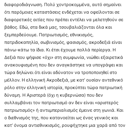
διαφοροδιάγνωση. Πολύ χοντροκομμένα, αυτό σημαίνει
ότι παρόμοιες καταστάσεις ενδέχεται να οφείλονται σε
διαφορετικές αιτίες που πρέπει εντέλει να μελετηθούν σε
βάθος. Εδώ, στα δικά μας, τσουβαλιάζονται όλα και
ξεμπερδεύουμε. Πατριωτισμός, εθνικισμός,
πατριδοκαπηλία, σωβινισμός, φασισμός, ακροδεξιά είναι
πάνω-κάτω τα ίδια. Κι έτσι έχουμε πολλά περίεργα. Η
Δεξιά που ψήφισε «όχι» στη συμφωνία, νιώθει εξαιρετικά
ανακουφισμένη που δεν αναγκάστηκε να υπογράψει και
τώρα δηλώνει ότι είναι αδύνατον να τροποποιηθεί στο
μέλλον. Η ελληνική Ακροδεξιά, με κατ’ ουσίαν αντεθνικό
ρόλο στην ελληνική ιστορία, προκύπτει τώρα πατριωτική
δύναμη. Η Αριστερά (όχι η κυβερνώσα) που δεν
συλλαμβάνει τον πατριωτισμό αν δεν είναι «αριστερός
πατριωτισμός» ή αντιιμπεριαλισμός έμεινε στη γωνιά. Και
ο διεθνισμός της, που κατανοείται ως ένας γενικός και
κατ’ όνομα αντιεθνικισμός, ρουφήχτηκε μια χαρά από τον