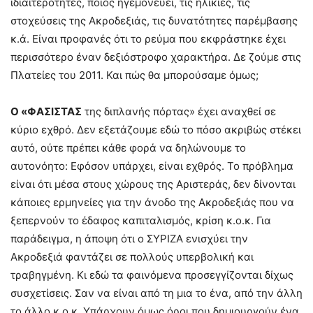
ιδιαιτερότητες, ποιος ηγεμονεύει, τις ηλικίες, τις
στοχεύσεις της Ακροδεξιάς, τις δυνατότητες παρέμβασης
κ.ά. Είναι προφανές ότι το ρεύμα που εκφράστηκε έχει
περισσότερο έναν δεξιόστροφο χαρακτήρα. Δε ζούμε στις
Πλατείες του 2011. Και πώς θα μπορούσαμε όμως;
Ο «ΦΑΣΙΣΤΑΣ
της διπλανής πόρτας» έχει αναχθεί σε
κύριο εχθρό. Δεν εξετάζουμε εδώ το πόσο ακριβώς στέκει
αυτό, ούτε πρέπει κάθε φορά να δηλώνουμε το
αυτονόητο: Εφόσον υπάρχει, είναι εχθρός. Το πρόβλημα
είναι ότι μέσα στους χώρους της Αριστεράς, δεν δίνονται
κάποιες ερμηνείες για την άνοδο της Ακροδεξιάς που να
ξεπερνούν το έδαφος καπιταλισμός, κρίση κ.ο.κ. Για
παράδειγμα, η άποψη ότι ο ΣΥΡΙΖΑ ενισχύει την
Ακροδεξιά φαντάζει σε πολλούς υπερβολική και
τραβηγμένη. Κι εδώ τα φαινόμενα προσεγγίζονται δίχως
συσχετίσεις. Σαν να είναι από τη μια το ένα, από την άλλη
το άλλο κ.ο.κ. Υπάρχουν όμως όροι που δημιουργούν ένα