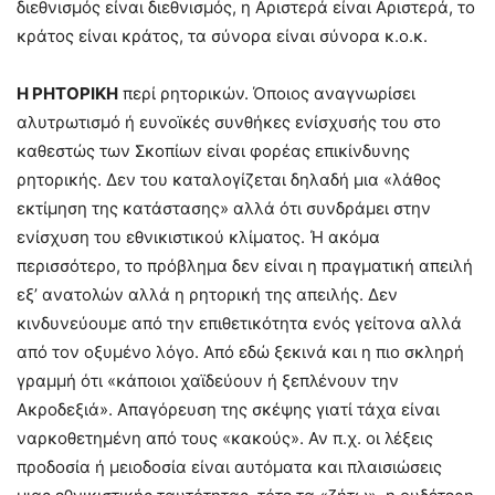
διεθνισμός είναι διεθνισμός, η Αριστερά είναι Αριστερά, το
κράτος είναι κράτος, τα σύνορα είναι σύνορα κ.ο.κ.
Η ΡΗΤΟΡΙΚΗ
περί ρητορικών. Όποιος αναγνωρίσει
αλυτρωτισμό ή ευνοϊκές συνθήκες ενίσχυσής του στο
καθεστώς των Σκοπίων είναι φορέας επικίνδυνης
ρητορικής. Δεν του καταλογίζεται δηλαδή μια «λάθος
εκτίμηση της κατάστασης» αλλά ότι συνδράμει στην
ενίσχυση του εθνικιστικού κλίματος. Ή ακόμα
περισσότερο, το πρόβλημα δεν είναι η πραγματική απειλή
εξ’ ανατολών αλλά η ρητορική της απειλής. Δεν
κινδυνεύουμε από την επιθετικότητα ενός γείτονα αλλά
από τον οξυμένο λόγο. Από εδώ ξεκινά και η πιο σκληρή
γραμμή ότι «κάποιοι χαϊδεύουν ή ξεπλένουν την
Ακροδεξιά». Απαγόρευση της σκέψης γιατί τάχα είναι
ναρκοθετημένη από τους «κακούς». Αν π.χ. οι λέξεις
προδοσία ή μειοδοσία είναι αυτόματα και πλαισιώσεις