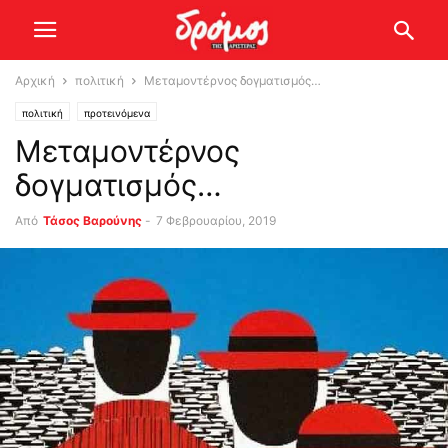
Αρχική
πολιτική
Μεταμοντέρνος δογματισμός…
πολιτική
προτεινόμενα
Μεταμοντέρνος
δογματισμός…
Από
Τάσος Βαρούνης
-
7 Φεβρουαρίου, 2019