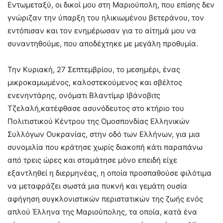
Εντωμεταξύ, οι δικοί μου στη Μαριούπολη, που επίσης δεν
γνώριζαν την ύπαρξη του ηλικιωμένου βετεράνου, τον
εντόπισαν και τον ενημέρωσαν για το αίτημά μου να
συναντηθούμε, που αποδέχτηκε με μεγάλη προθυμία.
Την Κυριακή, 27 Σεπτεμβρίου, το μεσημέρι, ένας
μικροκαμωμένος, καλοστεκούμενος και σβέλτος
ενενηντάρης, ονόματι Βλαντίμιρ Ιβάνοβιτς
Τζελαλή,κατέφθασε ασυνόδευτος στο κτήριο του
Πολιτιστικού Κέντρου της Ομοσπονδίας Ελληνικών
Συλλόγων Ουκρανίας, στην οδό των Ελλήνων, για μια
συνομιλία που κράτησε χωρίς διακοπή κάτι παραπάνω
από τρεις ώρες και σταμάτησε μόνο επειδή είχε
εξαντληθεί η διερμηνέας, η οποία προσπαθούσε φιλότιμα
να μεταφράζει σωστά μια πυκνή και γεμάτη ουσία
αφήγηση συγκλονιστικών περιστατικών της ζωής ενός
απλού Έλληνα της Μαριούπολης, τα οποία, κατά ένα