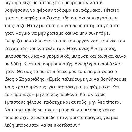
σίγουρα είχε με αυτούς που μπορούσαν να τον
βοηθήσουν, να φέρουν τρόφιμα και φάρμακα. Τέτοιες
ήταν οι επαφές του Ζαχαριάδη και όχι συνεργασία με
τους ναζί. Ήταν μυστική η οργάνωση αυτή και γι’ αυτό
ήταν λογικό να μην ρωτάμε και να μην συζητάμε.
Γνώριζα μόνο δύο άτομα από την οργάνωση, τον ίδιο τον
Ζαχαριάδη και ένα φίλο του. Ήταν ένας Αυστριακός,
μιλούσε πολύ καλά γερμανικά, μιλούσε και ρώσικα, αλλά
με λάθη. Κι αυτός κομμουνιστής. Δεν ήξερα ποιοί άλλοι
ήταν. Θα σας τα πω έτσι όπως μου τα είπε μία φορά ο
ίδιος ο Ζαχαριάδης: «Εμείς παλεύουμε για να βοηθήσουμε
τους κρατουμένους, για παράδειγμα, με φάρμακα. Και
εσύ πρόσεχε – μην το λες πουθενά. Και αν έχεις
έμπιστους φίλους, πρόσεχε και αυτούς, μην λες τίποτα.
Να παρατηρείς σε ποιους μπορείς να μιλήσεις και σε
ποιους όχι». Στρατόπεδο ήταν, φρικτό πράγμα, για μία
λέξη μπορούσαν να σε σκοτώσουν.”