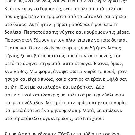
μου είπε, «κάτσε εδώ, και εγώ θα πάω να φέρω εργάτες».
Κι όταν έφυγε ο Γερμανός, εγώ τσούλησα από το λόφο
που σχημάτιζαν τα τρίμματα από τα μέταλλα και έτρεξα
στο δάσος. Αυτή ήταν η πρώτη απόδρασή μου από τη
δουλειά. Περπατούσα τις νύχτες και κρυβόμουν τις μέρες.
Προσανατολιζόμουν με τον ήλιο∙ έπρεπε να πάω δυτικά.
Τι έτρωγα; Όταν τελείωσε το ψωμί, επειδή ήταν Μάιος
μήνας, ξέσκαβα τις πατάτες που ήταν φυτεμένες, και
μετά τις έψηνα στη φωτιά∙ αυτά έτρωγα. Έκανα, όμως,
ένα λάθος. Μια φορά, άναψα φωτιά νωρίς το πρωί, ήταν
ήσυχα και είχε άπνοια, και ο καπνός ανέβαινε ψηλά σαν
στήλη. Έτσι με κατάλαβαν και με βρήκαν. Δύο
αστυνομικοί και τέσσερις με πολιτικά με περικύκλωσαν
και με συνέλαβαν. Με κράτησαν πρώτα στην αστυνομία
και μετά έκατσα ένα μήνα φυλακή. Μετά, με στείλανε
στο στρατόπεδο συγκέντρωσης, στο Νταχάου.
Στη φυλακή με έδερναν. Έβαζαν τα πόδια μου σε ένα