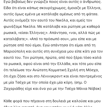
Εγώ βεβαίως δεν γνώριζα ποιος είναι αυτός ο άνθρωπος.
Είδα ότι είναι κάπως σκουρόχρωμος, έμοιαζε με Έλληνα,
αυτός όμως εμένα με κατάλαβε αμέσως από τη φάτσα.
Αυτός ονόμαζε τον εαυτό του Νικόλα, και εμείς τον
φωνάζαμε Νικόλα. Με κατάλαβε και ρώτησε με καθαρά
ρωσικά, «είσαι Έλληνας;». Απάντησα, «ναι, αλλά πώς με
καταλάβατε;». «Από το πρόσωπό σου», μου είπε και με
ρώτησε από πού είμαι. Εγώ απάντησα ότι είμαι από τη
Μαριούπολη και αυτός στη συνέχεια μου είπε κάτι για τον
εαυτό του. Τον ρώτησα, πρώτα, από πού ξέρει τόσο καλά
τα ρωσικά, αφού είναι από την Ελλάδα, και τότε μου είπε
ότι τελείωσε την Ανώτατη Κομματική Σχολή στη Μόσχα,
ότι έχει ζήσει και στο Λένινγκραντ και είναι παντρεμένος
με μία Τσέχα με την οποία έχει μία κόρη. (σημ. Ο
Ζαχαριάδης είχε και ένα γιο με την Τσέχα Μάνια Νόβακ)
Κάθε φορά που πήγαινα στη δουλειά με καλούσε και μου