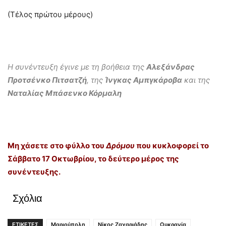
(Τέλος πρώτου μέρους)
Η συνέντευξη έγινε με τη βοήθεια της
Αλεξάνδρας
Προτσένκο Πιτσατζή
, της
Ίνγκας Αμπγκάροβα
και της
Ναταλίας Μπάσενκο Κόρμαλη
Μη χάσετε στο φύλλο του
Δρόμου
που κυκλοφορεί το
Σάββατο 17 Οκτωβρίου, το δεύτερο μέρος της
συνέντευξης.
Σχόλια
ΕΤΙΚΕΤΕΣ
Μαριούπολη
Νίκος Ζαχαριάδης
Ουκρανία