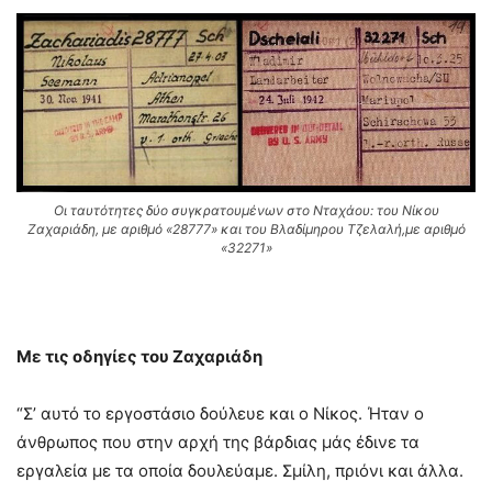
Οι ταυτότητες δύο συγκρατουμένων στο Νταχάου: του Νίκου
Ζαχαριάδη, με αριθμό «28777» και του Βλαδίμηρου Τζελαλή,με αριθμό
«32271»
Με τις οδηγίες του Ζαχαριάδη
“Σ’ αυτό το εργοστάσιο δούλευε και ο Νίκος. Ήταν ο
άνθρωπος που στην αρχή της βάρδιας μάς έδινε τα
εργαλεία με τα οποία δουλεύαμε. Σμίλη, πριόνι και άλλα.