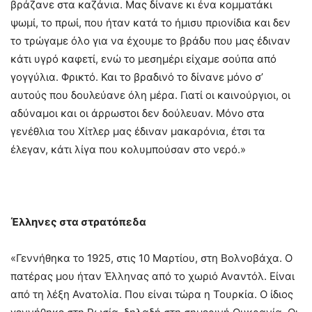
βράζανε στα καζάνια. Μας δίνανε κι ένα κομματάκι
ψωμί, το πρωί, που ήταν κατά το ήμισυ πριονίδια και δεν
το τρώγαμε όλο για να έχουμε το βράδυ που μας έδιναν
κάτι υγρό καφετί, ενώ το μεσημέρι είχαμε σούπα από
γογγύλια. Φρικτό. Και το βραδινό το δίνανε μόνο σ’
αυτούς που δουλεύανε όλη μέρα. Γιατί οι καινούργιοι, οι
αδύναμοι και οι άρρωστοι δεν δούλευαν. Μόνο στα
γενέθλια του Χίτλερ μας έδιναν μακαρόνια, έτσι τα
έλεγαν, κάτι λίγα που κολυμπούσαν στο νερό.»
Έλληνες στα στρατόπεδα
«Γεννήθηκα το 1925, στις 10 Μαρτίου, στη Βολνοβάχα. Ο
πατέρας μου ήταν Έλληνας από το χωριό Αναντόλ. Είναι
από τη λέξη Ανατολία. Που είναι τώρα η Τουρκία. Ο ίδιος