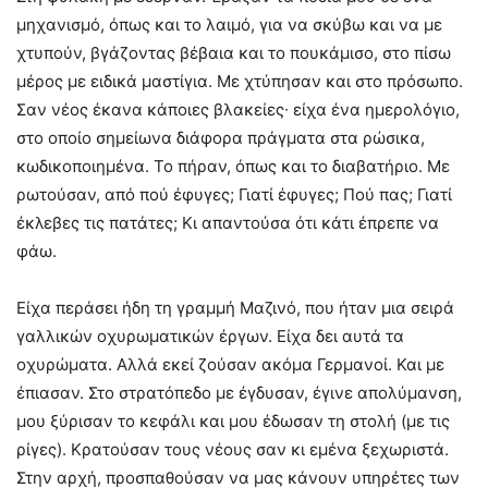
μηχανισμό, όπως και το λαιμό, για να σκύβω και να με
χτυπούν, βγάζοντας βέβαια και το πουκάμισο, στο πίσω
μέρος με ειδικά μαστίγια. Με χτύπησαν και στο πρόσωπο.
Σαν νέος έκανα κάποιες βλακείες∙ είχα ένα ημερολόγιο,
στο οποίο σημείωνα διάφορα πράγματα στα ρώσικα,
κωδικοποιημένα. Το πήραν, όπως και το διαβατήριο. Με
ρωτούσαν, από πού έφυγες; Γιατί έφυγες; Πού πας; Γιατί
έκλεβες τις πατάτες; Κι απαντούσα ότι κάτι έπρεπε να
φάω.
Είχα περάσει ήδη τη γραμμή Μαζινό, που ήταν μια σειρά
γαλλικών οχυρωματικών έργων. Είχα δει αυτά τα
οχυρώματα. Αλλά εκεί ζούσαν ακόμα Γερμανοί. Και με
έπιασαν. Στο στρατόπεδο με έγδυσαν, έγινε απολύμανση,
μου ξύρισαν το κεφάλι και μου έδωσαν τη στολή (με τις
ρίγες). Κρατούσαν τους νέους σαν κι εμένα ξεχωριστά.
Στην αρχή, προσπαθούσαν να μας κάνουν υπηρέτες των