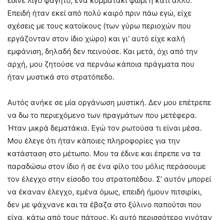
έδινε λίγο φαγητό, ένα κομματάκι ψωμί ή κάτι άλλο.
Επειδή ήταν εκεί από πολύ καιρό πριν πάω εγώ, είχε
σχέσεις με τους κατοίκους (των γύρω περιοχών που
εργάζονταν στον ίδιο χώρο) και γι’ αυτό είχε καλή
εμφάνιση, δηλαδή δεν πεινούσε. Και μετά, όχι από την
αρχή, μου ζητούσε να περνάω κάποια πράγματα που
ήταν μυστικά στο στρατόπεδο.
Αυτός ανήκε σε μία οργάνωση μυστική. Δεν μου επέτρεπε
να δω το περιεχόμενο των πραγμάτων που μετέφερα.
Ήταν μικρά δεματάκια. Εγώ τον ρωτούσα τι είναι μέσα.
Μου έλεγε ότι ήταν κάποιες πληροφορίες για την
κατάσταση στο μέτωπο. Μου τα έδινε και έπρεπε να τα
παραδώσω στον ίδιο ή σε ένα φίλο του μόλις περάσουμε
τον έλεγχο στην είσοδο του στρατοπέδου. Σ’ αυτόν μπορεί
να έκαναν έλεγχο, εμένα όμως, επειδή ήμουν πιτσιρίκι,
δεν με ψάχνανε και τα έβαζα στο ξύλινο παπούτσι που
είχα, κάτω από τους πάτους. Κι αυτό περισσότερο γινόταν