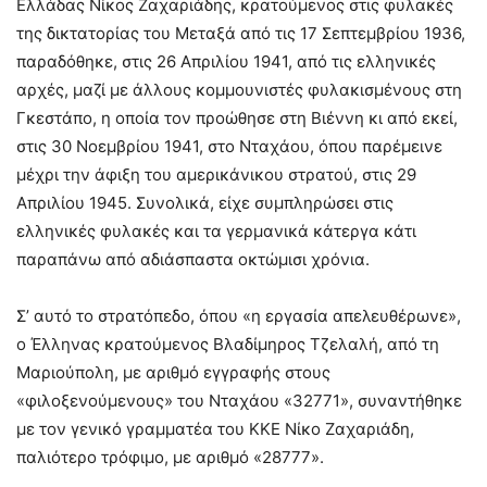
Ελλάδας Νίκος Ζαχαριάδης, κρατούμενος στις φυλακές
της δικτατορίας του Μεταξά από τις 17 Σεπτεμβρίου 1936,
παραδόθηκε, στις 26 Απριλίου 1941, από τις ελληνικές
αρχές, μαζί με άλλους κομμουνιστές φυλακισμένους στη
Γκεστάπο, η οποία τον προώθησε στη Βιέννη κι από εκεί,
στις 30 Νοεμβρίου 1941, στο Νταχάου, όπου παρέμεινε
μέχρι την άφιξη του αμερικάνικου στρατού, στις 29
Απριλίου 1945. Συνολικά, είχε συμπληρώσει στις
ελληνικές φυλακές και τα γερμανικά κάτεργα κάτι
παραπάνω από αδιάσπαστα οκτώμισι χρόνια.
Σ’ αυτό το στρατόπεδο, όπου «η εργασία απελευθέρωνε»,
ο Έλληνας κρατούμενος Βλαδίμηρος Τζελαλή, από τη
Μαριούπολη, με αριθμό εγγραφής στους
«φιλοξενούμενους» του Νταχάου «32771», συναντήθηκε
με τον γενικό γραμματέα του ΚΚΕ Νίκο Ζαχαριάδη,
παλιότερο τρόφιμο, με αριθμό «28777».