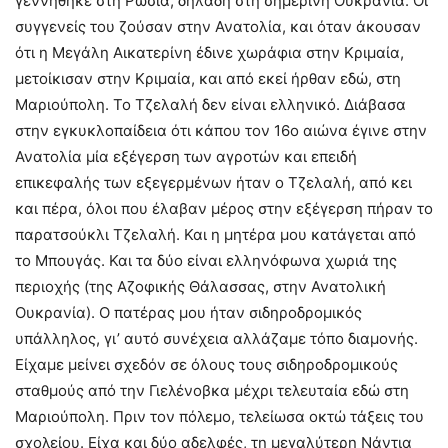
γεννήθηκε στη Ρωσία, δηλαδή στη σημερινή Ουκρανία. Οι
συγγενείς του ζούσαν στην Ανατολία, και όταν άκουσαν
ότι η Μεγάλη Αικατερίνη έδινε χωράφια στην Κριμαία,
μετοίκισαν στην Κριμαία, και από εκεί ήρθαν εδώ, στη
Μαριούπολη. Το Τζελαλή δεν είναι ελληνικό. Διάβασα
στην εγκυκλοπαίδεια ότι κάπου τον 16ο αιώνα έγινε στην
Ανατολία μία εξέγερση των αγροτών και επειδή
επικεφαλής των εξεγερμένων ήταν ο Τζελαλή, από κει
και πέρα, όλοι που έλαβαν μέρος στην εξέγερση πήραν το
παρατσούκλι Τζελαλή. Και η μητέρα μου κατάγεται από
το Μπουγάς. Και τα δύο είναι ελληνόφωνα χωριά της
περιοχής (της Αζοφικής Θάλασσας, στην Ανατολική
Ουκρανία). Ο πατέρας μου ήταν σιδηροδρομικός
υπάλληλος, γι’ αυτό συνέχεια αλλάζαμε τόπο διαμονής.
Είχαμε μείνει σχεδόν σε όλους τους σιδηροδρομικούς
σταθμούς από την Γιελένοβκα μέχρι τελευταία εδώ στη
Μαριούπολη. Πριν τον πόλεμο, τελείωσα οκτώ τάξεις του
σχολείου. Είχα και δύο αδελφές, τη μεγαλύτερη Νάντια