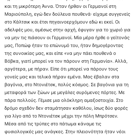
και τη μικρότερη Άννα. Όταν ήρθαν οι Γερμανοί στη
Μαριούπολη, εγώ δεν δούλευα πουθενά∙ είχαμε συγγενείς
στο Κάλτσικ και έτσι πηγαινοερχόμουν εδώ κι εκεί. Οι
αδελφές μου, αμέσως στην αρχή, έφυγαν για το χωριό για
να μην τις πιάσουν οι Γερμανοί. Μία μέρα ήρθε ο γείτονάς
μας, Ποπώφ ήταν το επώνυμό του, ήταν δημογέροντας
της συνοικίας μας, και είπε «να μην πάει πουθενά ο
Βόβκα, γιατί μπορεί να τον πάρουν στη Γερμανία». Αλλά,
αργότερα, με πήραν. Είπε ότι μπορεί να πάρουν τους
γονείς μας και τελικά πήραν εμένα. Μας έβαλαν στα
βαγόνια, στο Ντονιέτσκ, πολύς κόσμος. Σε βαγόνια για τη
μεταφορά των ζώων με μεγάλες συρόμενες πόρτες. Με
πάρα πολλούς. Γέμισε μια ολόκληρη αμαξοστοιχία. Στο
δρόμο σχεδόν δεν σταμάτησαν καθόλου, ίσως δύο φορές
για λίγο από το Ντονιέτσκ μέχρι την πόλη Μπρότσεν.
Μέσα από τις τρύπες στο πάτωμα κάναμε τις
φυσιολογικές μας ανάγκες. Στην πλειονότητα ήταν νέοι