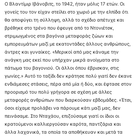
Ο Βλαντίμιρ Ιβάνοβιτς, το 1942, ήταν μόλις 17 ετών. Οι
γονείς του τον είχαν στείλει στο χωριό με την ελπίδα ότι
θα αποφύγει τη σύλληψη, αλλά το σχέδιο απέτυχε και
βρέθηκε στο τρένο που έφευγε από το Ντονιέτσκ,
στριμωγμένος στα βαγόνια μεταφοράς ζώων και
εμπορευμάτων μαζί με εκατοντάδες άλλους ανθρώπους,
άντρες και γυναίκες. «Μερικοί από μας κάναμε την
ανάγκη μας εκεί που υπήρχαν μικρά ανοίγματα στο
πάτωμα του βαγονιού. Οι άλλοι όπου έβρισκαν, στις
γωνίες.» Αυτό το ταξίδι δεν κράτησε πολύ γιατί δεν έκανε
ενδιάμεσες στάσεις, πέρα από μία ή δύο, και έφτασε στον
προορισμό του πολύ γρήγορα σε σχέση με άλλες
μεταφορές ανθρώπων που διαρκούσαν εβδομάδες. «Έτσι,
όσοι είχαμε προλάβει να πάρουμε κάτι μαζί μας, δεν
πεινάσαμε. Στο Νταχάου, επιζούσαμε γιατί οι ίδιοι οι
κρατούμενοι καλλιεργούσαν καρότα, παντζάρια και
άλλα λαχανικά, τα οποία τα αποθήκευαν και μετά τα