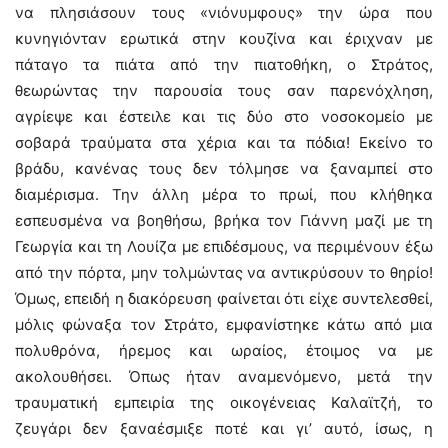
να πλησιάσουν τους «νιόνυμφους» την ώρα που
κυνηγιόνταν ερωτικά στην κουζίνα και έριχναν με
πάταγο τα πιάτα από την πιατοθήκη, ο Στράτος,
θεωρώντας την παρουσία τους σαν παρενόχληση,
αγρίεψε και έστειλε και τις δύο στο νοσοκομείο με
σοβαρά τραύματα στα χέρια και τα πόδια! Εκείνο το
βράδυ, κανένας τους δεν τόλμησε να ξαναμπεί στο
διαμέρισμα. Την άλλη μέρα το πρωί, που κλήθηκα
εσπευσμένα να βοηθήσω, βρήκα τον Γιάννη μαζί με τη
Γεωργία και τη Λουίζα με επιδέσμους, να περιμένουν έξω
από την πόρτα, μην τολμώντας να αντικρύσουν το θηρίο!
Όμως, επειδή η διακόρευση φαίνεται ότι είχε συντελεσθεί,
μόλις φώναξα τον Στράτο, εμφανίστηκε κάτω από μια
πολυθρόνα, ήρεμος και ωραίος, έτοιμος να με
ακολουθήσει. Όπως ήταν αναμενόμενο, μετά την
τραυματική εμπειρία της οικογένειας Καλαϊτζή, το
ζευγάρι δεν ξαναέσμιξε ποτέ και γι’ αυτό, ίσως, η