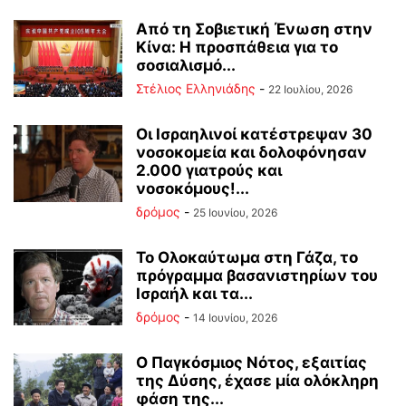
Από τη Σοβιετική Ένωση στην
Κίνα: Η προσπάθεια για το
σοσιαλισμό...
Στέλιος Ελληνιάδης
-
22 Ιουλίου, 2026
Οι Ισραηλινοί κατέστρεψαν 30
νοσοκομεία και δολοφόνησαν
2.000 γιατρούς και
νοσοκόμους!...
δρόμος
-
25 Ιουνίου, 2026
Το Ολοκαύτωμα στη Γάζα, το
πρόγραμμα βασανιστηρίων του
Ισραήλ και τα...
δρόμος
-
14 Ιουνίου, 2026
Ο Παγκόσμιος Νότος, εξαιτίας
της Δύσης, έχασε μία ολόκληρη
φάση της...