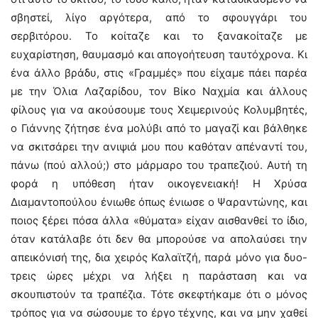
σβηστεί, λίγο αργότερα, από το σφουγγάρι του
σερβιτόρου. Το κοίταζε και το ξανακοίταζε με
ευχαρίστηση, θαυμασμό και απογοήτευση ταυτόχρονα. Κι
ένα άλλο βράδυ, στις «Γραμμές» που είχαμε πάει παρέα
με την Όλια Λαζαρίδου, τον Βίκο Ναχμία και άλλους
φίλους για να ακούσουμε τους Χειμερινούς Κολυμβητές,
ο Γιάννης ζήτησε ένα μολύβι από το μαγαζί και βάλθηκε
να σκιτσάρει την ανιψιά μου που καθόταν απέναντί του,
πάνω (πού αλλού;) στο μάρμαρο του τραπεζιού. Αυτή τη
φορά η υπόθεση ήταν οικογενειακή! Η Χρύσα
Διαμαντοπούλου ένιωθε όπως ένιωσε ο Ψαραντώνης, και
ποιος ξέρει πόσα άλλα «θύματα» είχαν αισθανθεί το ίδιο,
όταν κατάλαβε ότι δεν θα μπορούσε να απολαύσει την
απεικόνισή της, δια χειρός Καλαϊτζή, παρά μόνο για δυο-
τρεις ώρες μέχρι να λήξει η παράσταση και να
σκουπιστούν τα τραπέζια. Τότε σκεφτήκαμε ότι ο μόνος
τρόπος για να σώσουμε το έργο τέχνης, και να μην χαθεί