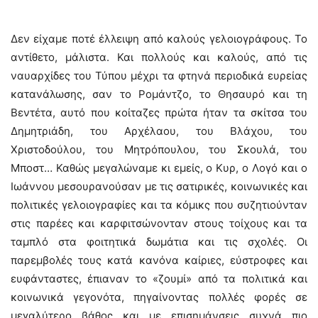
Δεν είχαμε ποτέ έλλειψη από καλούς γελοιογράφους. Το
αντίθετο, μάλιστα. Και πολλούς και καλούς, από τις
ναυαρχίδες του Τύπου μέχρι τα φτηνά περιοδικά ευρείας
κατανάλωσης, σαν το Ρομάντζο, το Θησαυρό και τη
Βεντέτα, αυτό που κοίταζες πρώτα ήταν τα σκίτσα του
Δημητριάδη, του Αρχέλαου, του Βλάχου, του
Χριστοδούλου, του Μητρόπουλου, του Σκουλά, του
Μποστ… Καθώς μεγαλώναμε κι εμείς, ο Κυρ, ο Λογό και ο
Ιωάννου μεσουρανούσαν με τις σατιρικές, κοινωνικές και
πολιτικές γελοιογραφίες και τα κόμικς που συζητιούνταν
στις παρέες και καρφιτσώνονταν στους τοίχους και τα
ταμπλό στα φοιτητικά δωμάτια και τις σχολές. Οι
παρεμβολές τους κατά κανόνα καίριες, εύστροφες και
ευφάνταστες, έπιαναν το «ζουμί» από τα πολιτικά και
κοινωνικά γεγονότα, πηγαίνοντας πολλές φορές σε
μεγαλύτερο βάθος και με επισημάνσεις συχνά πιο