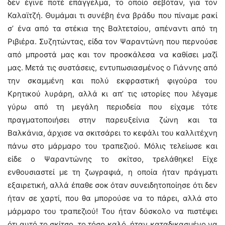
δεν έγινε ποτέ επάγγελμα, το οποίο σεβόταν, για τον
Καλαϊτζή. Θυμάμαι τι συνέβη ένα βράδυ που πίναμε ρακί
σ’ ένα από τα στέκια της Βαλτετσίου, απέναντι από τη
Ριβιέρα. Συζητώντας, είδα τον Ψαραντώνη που περνούσε
από μπροστά μας και τον προσκάλεσα να καθίσει μαζί
μας. Μετά τις συστάσεις, εντυπωσιασμένος ο Γιάννης από
την σκαμμένη και πολύ εκφραστική φιγούρα του
Κρητικού λυράρη, αλλά κι απ’ τις ιστορίες που λέγαμε
γύρω από τη μεγάλη περιοδεία που είχαμε τότε
πραγματοποιήσει στην παρευξείνια ζώνη και τα
Βαλκάνια, άρχισε να σκιτσάρει το κεφάλι του καλλιτέχνη
πάνω στο μάρμαρο του τραπεζιού. Μόλις τελείωσε και
είδε ο Ψαραντώνης το σκίτσο, τρελάθηκε! Είχε
ενθουσιαστεί με τη ζωγραφιά, η οποία ήταν πράγματι
εξαιρετική, αλλά έπαθε σοκ όταν συνειδητοποίησε ότι δεν
ήταν σε χαρτί, που θα μπορούσε να το πάρει, αλλά στο
μάρμαρο του τραπεζιού! Του ήταν δύσκολο να πιστέψει
ότι αυτό το σκίτσο, το τόσο καλό, ήταν καταδικασμένο να