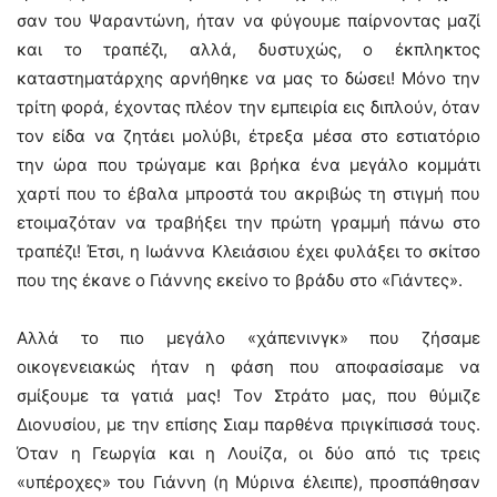
σαν του Ψαραντώνη, ήταν να φύγουμε παίρνοντας μαζί
και το τραπέζι, αλλά, δυστυχώς, ο έκπληκτος
καταστηματάρχης αρνήθηκε να μας το δώσει! Μόνο την
τρίτη φορά, έχοντας πλέον την εμπειρία εις διπλούν, όταν
τον είδα να ζητάει μολύβι, έτρεξα μέσα στο εστιατόριο
την ώρα που τρώγαμε και βρήκα ένα μεγάλο κομμάτι
χαρτί που το έβαλα μπροστά του ακριβώς τη στιγμή που
ετοιμαζόταν να τραβήξει την πρώτη γραμμή πάνω στο
τραπέζι! Έτσι, η Ιωάννα Κλειάσιου έχει φυλάξει το σκίτσο
που της έκανε ο Γιάννης εκείνο το βράδυ στο «Γιάντες».
Αλλά το πιο μεγάλο «χάπενινγκ» που ζήσαμε
οικογενειακώς ήταν η φάση που αποφασίσαμε να
σμίξουμε τα γατιά μας! Τον Στράτο μας, που θύμιζε
Διονυσίου, με την επίσης Σιαμ παρθένα πριγκίπισσά τους.
Όταν η Γεωργία και η Λουίζα, οι δύο από τις τρεις
«υπέροχες» του Γιάννη (η Μύρινα έλειπε), προσπάθησαν