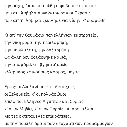
την μάχη, όπου εσαρώθη ο φοβερός στρατός
που στ’ Άρβηλα συγκέντρωσαν οι Πέρσαι:
που απ’ τ’ Άρβηλα ξεκίνησε για νίκην, κ’ εσαρώθη.
Κι απ’ την θαυμάσια πανελλήνιαν εκστρατεία,
την νικηφόρα, την περίλαμπρη,
την περιλάλητη, την δοξασμένη
ως άλλη δεν δοξάσθηκε καμιά,
την απαράμιλλη: βγήκαμ’ εμείς·
ελληνικός καινούριος κόσμος, μέγας.
Εμείς· οι Αλεξανδρείς, οι Αντιοχείς,
οι Σελευκείς, κ’ οι πολυάριθμοι
επίλοιποι Έλληνες Αιγύπτου και Συρίας,
κ’ οι εν Μηδία, κ’ οι εν Περσίδι, κι όσοι άλλοι.
Με τες εκτεταμένες επικράτειες,
με την ποικίλη δράσι των στοχαστικών προσαρμογών.