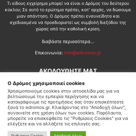
Τι είδους εγχείρημα μπορεί να είναι ο Δρόμος του δεύτερου
κύκλου; Σε αυτό το ερώτημα πρέπει, κατ’ αρχάς, να δώσουμε
μιαν απάντηση. Ο Δρόμος πρέπει ενσυνείδητα και
σχεδιασμένα να προσδιοριστεί ως συμβολή διεξόδου της
χώρας από την καθολική κρίση.
διαβάστε περισσότερα...
Επικοινωνία:
info@edromos.gr
ΑΚΟΛΟΥΘΗΣΕ ΜΑΣ
Ο Δρόμος χρησιμοποιεί cookies
Χρησιμοποιούμε cookies στην ιστοσελίδα μας για να
βελτιώσουμε την εμπειρία περιήγησης και να
καταγράφουμε τις προτιμήσεις σας όταν επισκέπτεστε
ξανά το edromos.gr. Κλικάροντας στο "Αποδοχή όλων",
συναινείτε στη χρήση όλων των cookies. Παρόλαυτα,
Εγγραφή συνδρομητή
Πολιτική
Διεθνή
Κοινωνία
μπορείτε να επισκεφθείτε τις "Ρυθμίσεις Cookies" για να
ελέγξετε και να αλλάξετε τις επιλογές σας.
Πολιτισμός
Αφιερώματα
Ρυθμίσεις Cookie
Αποδοχή όλων