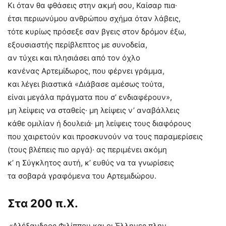
Κι όταν θα φθάσεις στην ακμή σου, Καίσαρ πια·
έτσι περιωνύμου ανθρώπου σχήμα όταν λάβεις,
τότε κυρίως πρόσεξε σαν βγεις στον δρόμον έξω,
εξουσιαστής περίβλεπτος με συνοδεία,
αν τύχει και πλησιάσει από τον όχλο
κανένας Αρτεμίδωρος, που φέρνει γράμμα,
και λέγει βιαστικά «Διάβασε αμέσως τούτα,
είναι μεγάλα πράγματα που σ’ ενδιαφέρουν»,
μη λείψεις να σταθείς· μη λείψεις ν’ αναβάλλεις
κάθε ομιλίαν ή δουλειά· μη λείψεις τους διαφόρους
που χαιρετούν και προσκυνούν να τους παραμερίσεις
(τους βλέπεις πιο αργά)· ας περιμένει ακόμη
κ’ η Σύγκλητος αυτή, κ’ ευθύς να τα γνωρίσεις
τα σοβαρά γραφόμενα του Αρτεμιδώρου.
Στα 200 π.Χ.
«Αλέξανδρος Φιλίππου και οι Έλληνες πλην