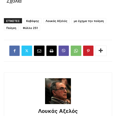
Σχόλια
ΕΤΙΚΕΤΕΣ
Καβάφης
Λουκάς Αξελός
με όχημα την ποίηση
Ποίηση
Φύλλο 251
Λουκάς Αξελός