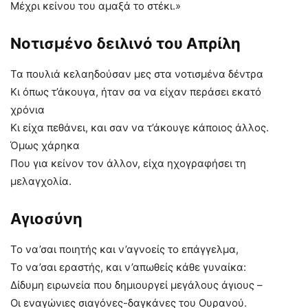
Μέχρι κείνου του αμαξά το στέκι.»
Νοτισμένο δειλινό του Απρίλη
Τα πουλιά κελαηδούσαν μες στα νοτισμένα δέντρα
Κι όπως τ’άκουγα, ήταν σα να είχαν περάσει εκατό
χρόνια
Κι είχα πεθάνει, και σαν να τ’άκουγε κάποιος άλλος.
Όμως χάρηκα
Που για κείνον τον άλλον, είχα ηχογραφήσει τη
μελαγχολία.
Αγιοσύνη
Το να’σαι ποιητής και ν’αγνοείς το επάγγελμα,
Το να’σαι εραστής, και ν’απωθείς κάθε γυναίκα:
Δίδυμη ειρωνεία που δημιουργεί μεγάλους άγιους –
Οι εναγώνιες σιαγόνες-δαγκάνες του Ουρανού.