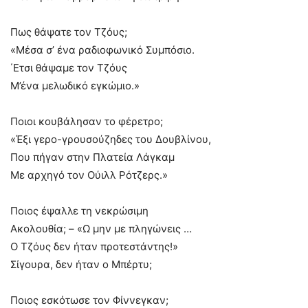
Πως θάψατε τον Τζόυς;
«Μέσα σ’ ένα ραδιοφωνικό Συμπόσιο.
΄Ετσι θάψαμε τον Τζόυς
Μ’ένα μελωδικό εγκώμιο.»
Ποιοι κουβάλησαν το φέρετρο;
«Έξι γερο-γρουσούζηδες του Δουβλίνου,
Που πήγαν στην Πλατεία Λάγκαμ
Με αρχηγό τον Ούιλλ Ρότζερς.»
Ποιος έψαλλε τη νεκρώσιμη
Ακολουθία; – «Ω μην με πληγώνεις …
Ο Τζόυς δεν ήταν προτεστάντης!»
Σίγουρα, δεν ήταν ο Μπέρτυ;
Ποιος εσκότωσε τον Φίννεγκαν;