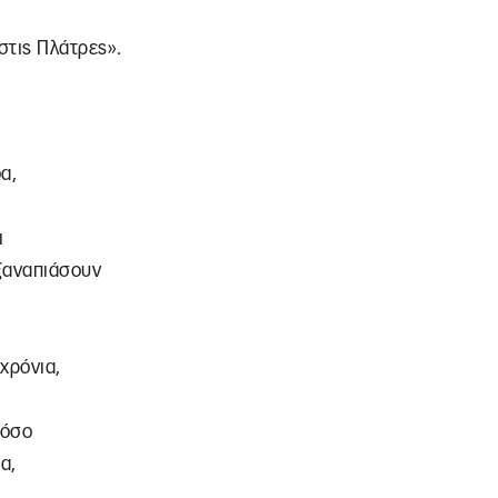
στις Πλάτρες».
α,
ι
 ξαναπιάσουν
χρόνια,
τόσο
α,