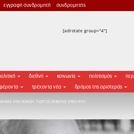
εγγραφή συνδρομητή
συνδρομητής
[adrotate group="4"]
ολιτική
διεθνή
κοινωνία
πολιτισμός
περ
αφέροντα
τρέχοντα νέα
δρόμος της αριστεράς
ΌΧΗΜΑ ΤΗΝ ΠΟΊΗΣΗ: ΓΙΏΡΓΟΣ ΣΕΦΈΡΗΣ (1900-1971)