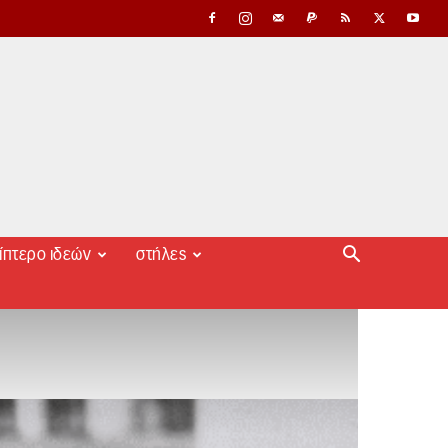
ίπτερο ιδεών
στήλες