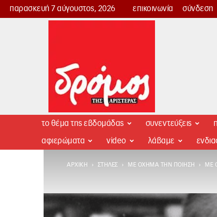
παρασκευή 7 αύγουστος, 2026
επικοινωνία
σύνδεση
Δρόμος
της
Αριστεράς
το θέμα της εβδομάδας
συνεντεύξεις
π
αφιερώματα
video
λάβαμε
ενδι
ΑΡΧΙΚΉ
ΣΤΉΛΕΣ
ΜΕ ΌΧΗΜΑ ΤΗΝ ΠΟΊΗΣΗ
ΜΕ 