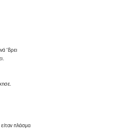
νά ’βρει
ι.
χησε.
α είταν πλάσμα