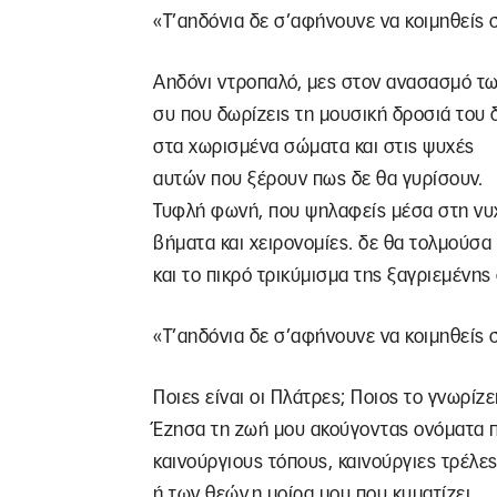
«Τ’αηδόνια δε σ’αφήνουνε να κοιμηθείς 
Αηδόνι ντροπαλό, μες στον ανασασμό τ
συ που δωρίζεις τη μουσική δροσιά του
στα χωρισμένα σώματα και στις ψυχές
αυτών που ξέρουν πως δε θα γυρίσουν.
Τυφλή φωνή, που ψηλαφείς μέσα στη ν
βήματα και χειρονομίες. δε θα τολμούσα
και το πικρό τρικύμισμα της ξαγριεμένης
«Τ’αηδόνια δε σ’αφήνουνε να κοιμηθείς 
Ποιες είναι οι Πλάτρες; Ποιος το γνωρίζε
Έζησα τη ζωή μου ακούγοντας ονόματα 
καινούργιους τόπους, καινούργιες τρέλ
ή των θεών.η μοίρα μου που κυματίζει