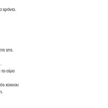
α χρόνια.
ης γης.
.
 το αίμα
νός κύκνου
η.