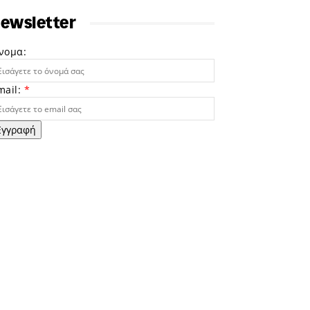
ewsletter
νομα:
mail:
*
Εγγραφή