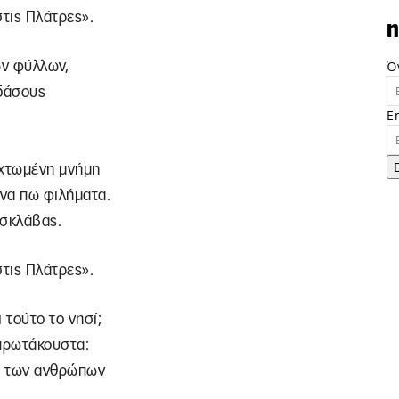
στις Πλάτρες».
n
Ό
ων φύλλων,
 δάσους
E
υχτωμένη μνήμη
 να πω φιλήματα.
 σκλάβας.
στις Πλάτρες».
ι τούτο το νησί;
πρωτάκουστα:
ες των ανθρώπων