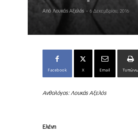
Από
Λουκάς Αξελός
-
6 Δεκεμβρίου, 2016
Facebook
X
Email
Τυπών
Ανθολόγος: Λουκάς Αξελός
Ελένη