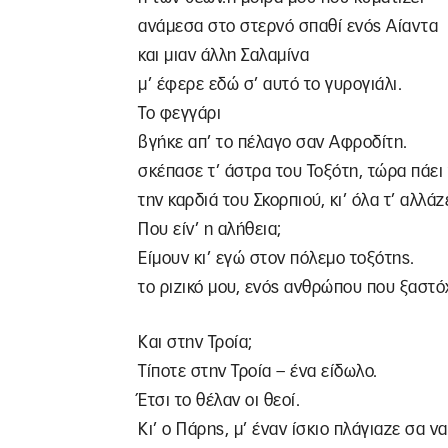
ανάμεσα στο στερνό σπαθί ενός Αίαντα
και μιαν άλλη Σαλαμίνα
μ’ έφερε εδώ σ’ αυτό το γυρογιάλι.
Το φεγγάρι
βγήκε απ’ το πέλαγο σαν Αφροδίτη.
σκέπασε τ’ άστρα του Τοξότη, τώρα πάει 
την καρδιά του Σκορπιού, κι’ όλα τ’ αλλάζε
Που είν’ η αλήθεια;
Είμουν κι’ εγώ στον πόλεμο τοξότης.
το ριζικό μου, ενός ανθρώπου που ξαστό
Και στην Τροία;
Τίποτε στην Τροία – ένα είδωλο.
Έτσι το θέλαν οι θεοί.
Κι’ ο Πάρης, μ’ έναν ίσκιο πλάγιαζε σα ν