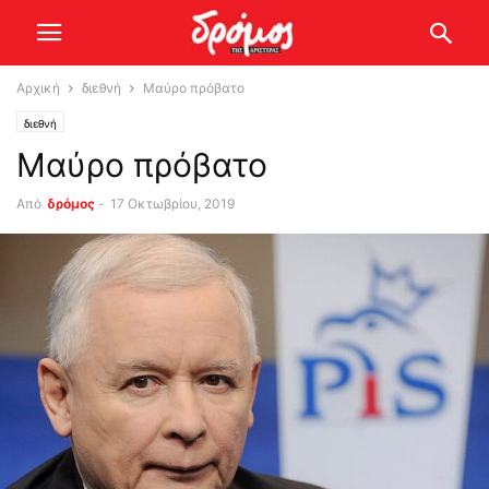
Αρχική
διεθνή
Μαύρο πρόβατο
διεθνή
Μαύρο πρόβατο
Από
δρόμος
-
17 Οκτωβρίου, 2019