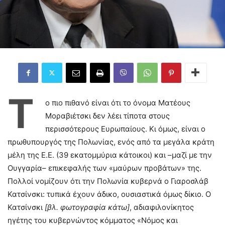
Τ
ο πιο πιθανό είναι ότι το όνομα Ματέους
Μοραβιέτσκι δεν λέει τίποτα στους
περισσότερους Ευρωπαίους. Κι όμως, είναι ο
πρωθυπουργός της Πολωνίας, ενός από τα μεγάλα κράτη
μέλη της Ε.Ε. (39 εκατομμύρια κάτοικοι) και –μαζί με την
Ουγγαρία– επικεφαλής των «μαύρων προβάτων» της.
Πολλοί νομίζουν ότι την Πολωνία κυβερνά ο Γιαροσλάβ
Κατσίνσκι: τυπικά έχουν άδικο, ουσιαστικά όμως δίκιο. Ο
Κατσίνσκι
[βλ. φωτογραφία κάτω]
, αδιαφιλονίκητος
ηγέτης του κυβερνώντος κόμματος «Νόμος και