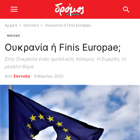
Αρχική
πολιτική
Ουκρανία ή Finis Europae;
πολιτική
Ουκρανία ή Finis Europae;
Στην Ουκρανία ένας ημιτελικός πόλεμος. Η Ευρώπη, το
μεγάλο θύμα
Από
Σύνταξη
-
9 Μαρτίου, 2022