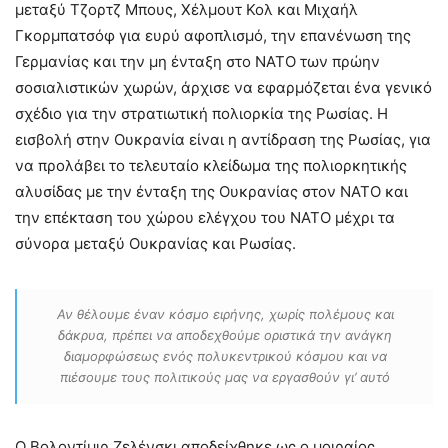
μεταξύ Τζορτζ Μπους, Χέλμουτ Κολ και Μιχαήλ
Γκορμπατσόφ για ευρύ αφοπλισμό, την επανένωση της
Γερμανίας και την μη ένταξη στο ΝΑΤΟ των πρώην
σοσιαλιστικών χωρών, άρχισε να εφαρμόζεται ένα γενικό
σχέδιο για την στρατιωτική πολιορκία της Ρωσίας. Η
εισβολή στην Ουκρανία είναι η αντίδραση της Ρωσίας, για
να προλάβει το τελευταίο κλείδωμα της πολιορκητικής
αλυσίδας με την ένταξη της Ουκρανίας στον ΝΑΤΟ και
την επέκταση του χώρου ελέγχου του ΝΑΤΟ μέχρι τα
σύνορα μεταξύ Ουκρανίας και Ρωσίας.
Αν θέλουμε έναν κόσμο ειρήνης, χωρίς πολέμους και
δάκρυα, πρέπει να αποδεχθούμε οριστικά την ανάγκη
διαμορφώσεως ενός πολυκεντρικού κόσμου και να
πιέσουμε τους πολιτικούς μας να εργασθούν γι’ αυτό
Ο Βολοντίμιρ Ζελένσκι αποδείχθηκε ως ο μοιραίος