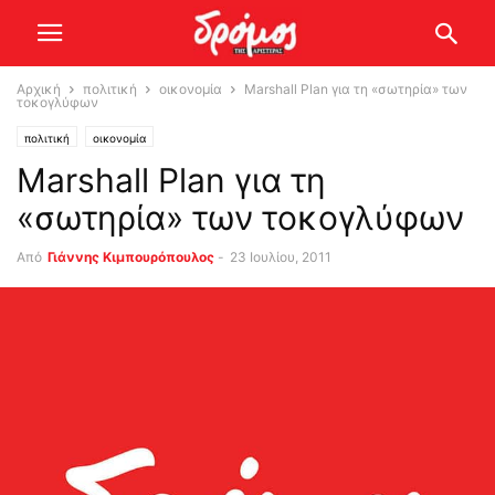
Αρχική
πολιτική
οικονομία
Marshall Plan για τη «σωτηρία» των
τοκογλύφων
πολιτική
οικονομία
Marshall Plan για τη
«σωτηρία» των τοκογλύφων
Από
Γιάννης Κιμπουρόπουλος
-
23 Ιουλίου, 2011