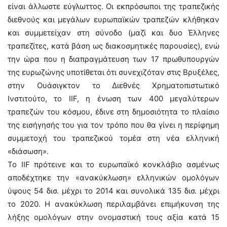
είναι άλλωστε εύγλωττος. Οι εκπρόσωποι της τραπεζικής
διεθνούς και μεγάλων ευρωπαϊκών τραπεζών κλήθηκαν
και συμμετείχαν στη σύνοδο (μαζί και δυο Έλληνες
τραπεζίτες, κατά βάση ως διακοσμητικές παρουσίες), ενώ
την ώρα που η διαπραγμάτευση των 17 πρωθυπουργών
της ευρωζώνης υποτίθεται ότι συνεχιζόταν στις Βρυξέλες,
στην Ουάσιγκτον το Διεθνές Χρηματοπιστωτικό
Ινστιτούτο, το IIF, η ένωση των 400 μεγαλύτερων
τραπεζών του κόσμου, έδινε στη δημοσιότητα το πλαίσιο
της εισήγησής του για τον τρόπο που θα γίνει η περίφημη
συμμετοχή του τραπεζικού τομέα στη νέα ελληνική
«διάσωση».
Το ΙΙF πρότεινε και το ευρωπαϊκό κονκλάβιο ασμένως
αποδέχτηκε την «ανακύκλωση» ελληνικών ομολόγων
ύψους 54 δισ. μέχρι το 2014 και συνολικά 135 δισ. μέχρι
το 2020. Η ανακύκλωση περιλαμβάνει επιμήκυνση της
λήξης ομολόγων στην ονομαστική τους αξία κατά 15