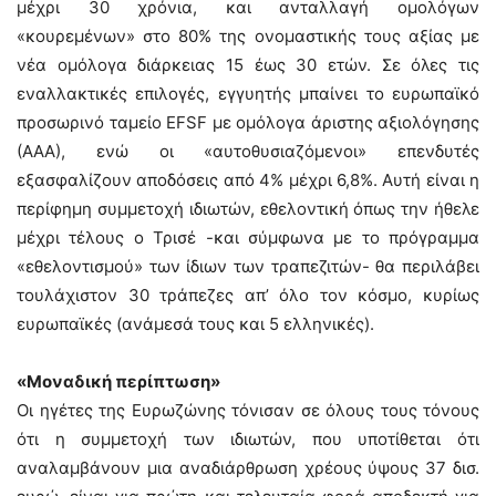
μέχρι 30 χρόνια, και ανταλλαγή ομολόγων
«κουρεμένων» στο 80% της ονομαστικής τους αξίας με
νέα ομόλογα διάρκειας 15 έως 30 ετών. Σε όλες τις
εναλλακτικές επιλογές, εγγυητής μπαίνει το ευρωπαϊκό
προσωρινό ταμείο EFSF με ομόλογα άριστης αξιολόγησης
(ΑΑΑ), ενώ οι «αυτοθυσιαζόμενοι» επενδυτές
εξασφαλίζουν αποδόσεις από 4% μέχρι 6,8%. Αυτή είναι η
περίφημη συμμετοχή ιδιωτών, εθελοντική όπως την ήθελε
μέχρι τέλους ο Τρισέ -και σύμφωνα με το πρόγραμμα
«εθελοντισμού» των ίδιων των τραπεζιτών- θα περιλάβει
τουλάχιστον 30 τράπεζες απ’ όλο τον κόσμο, κυρίως
ευρωπαϊκές (ανάμεσά τους και 5 ελληνικές).
«Μοναδική περίπτωση»
Οι ηγέτες της Ευρωζώνης τόνισαν σε όλους τους τόνους
ότι η συμμετοχή των ιδιωτών, που υποτίθεται ότι
αναλαμβάνουν μια αναδιάρθρωση χρέους ύψους 37 δισ.