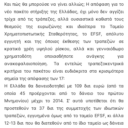
Και πώς θα μπορούσε να γίνει αλλιώς; Η απόφαση για το
νέο πακέτο στήριξης της Ελλάδας, όχι μόνο δεν αγγίζει
τρίχα από τις τράπεζες, αλλά ουσιαστικά καθιστά τους
θεσμούς της ευρωζώνης και ιδιαίτερα το Ταμείο
Χρηματοπιστωτικής Σταθερότητας, το EFSF, απόλυτο
εγγυητή και της όποιας έκθεσης των τραπεζών σε
κρατικά χρέη υψηλού ρίσκου, αλλά και γενναιόδωρο
χρηματοδότη οποιασδήποτε ανάγκης για
ανακεφαλαιοποίηση. Τα εντελώς τραπεζοκεντρικά
κριτήρια του πακέτου είναι ευδιάκριτα στα κρισιμότερα
σημεία της απόφασης των 17:
Η Ελλάδα θα δανειοδοτηθεί με 109 δισ. ευρώ (από τα
οποία 45 προέρχονται από το δάνειο του πρώτου
Μνημονίου) μέχρι το 2014. Σ’ αυτά υποτίθεται ότι θα
προστεθούν τα 37 δισ. της συμμετοχής των ιδιωτικών
τραπεζών, εγγυημένα όμως από το ταμείο EFSF, κι άλλα
12-13 δισ. που θα διατεθούν από το ίδιο ταμείο ως δάνεια