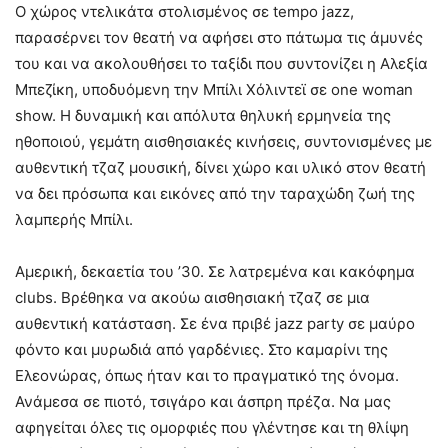
Ο χώρος ντελικάτα στολισμένος σε tempo jazz,
παρασέρνει τον θεατή να αφήσει στο πάτωμα τις άμυνές
του και να ακολουθήσει το ταξίδι που συντονίζει η Αλεξία
Μπεζίκη, υποδυόμενη την Μπίλι Χόλιντεϊ σε one woman
show. Η δυναμική και απόλυτα θηλυκή ερμηνεία της
ηθοποιού, γεμάτη αισθησιακές κινήσεις, συντονισμένες με
αυθεντική τζαζ μουσική, δίνει χώρο και υλικό στον θεατή
να δει πρόσωπα και εικόνες από την ταραχώδη ζωή της
λαμπερής Μπίλι.
Αμερική, δεκαετία του ’30. Σε λατρεμένα και κακόφημα
clubs. Βρέθηκα να ακούω αισθησιακή τζαζ σε μια
αυθεντική κατάσταση. Σε ένα πριβέ jazz party σε μαύρο
φόντο και μυρωδιά από γαρδένιες. Στο καμαρίνι της
Ελεονώρας, όπως ήταν και το πραγματικό της όνομα.
Ανάμεσα σε πιοτό, τσιγάρο και άσπρη πρέζα. Να μας
αφηγείται όλες τις ομορφιές που γλέντησε και τη θλίψη