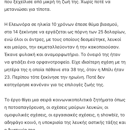
που ξεχείλισε από μικρή τη ζωή της. Χωρίς ποτέ να
μετανιώσει για τίποτα.
Η Ελεωνόρα σε ηλικία 10 χρόνων έπεσε θύμα βιασμού,
στα 14 ξεκίνησε να εργάζεται ως πόρνη των 25 δολαρίων,
ενώ όλοι οι άντρες, με τους οποίους δεσμεύτηκε, λευκοί
και μαύροι, την εκμεταλλεύονταν ή την κακοποιούσαν.
Έκανε φυλακή και αναμορφωτήριο. Το όνειρό της ήταν
να φτιάξει ένα ορφανοτροφείο. Είχε ιδιαίτερη σχέση με τη
μητέρα της η οποία πέθανε στα 38 της, όταν η Μπίλι ήταν
23. Περίπου τότε ξεκίνησε την ηρωίνη. Ποτέ δεν
κατηγόρησε κανέναν για τις επιλογές ζωής της.
Το έργο θίγει μια σειρά κοινωνικοπολιτικά ζητήματα όπως
η ποτοαπαγόρευση, οι σχέσεις μαύρων λευκών, οι
ομοφυλικές σχέσεις, οι εργασιακές σχέσεις, η showbiz, το
αδηφάγο κοινό, η υποκρισία της λευκής αστικής τάξης και
η δυστυχία της.