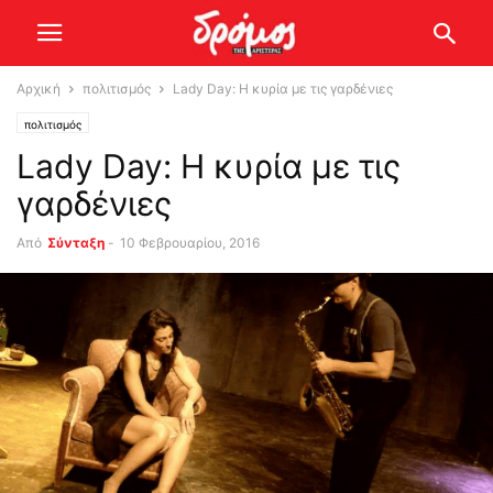
Αρχική
πολιτισμός
Lady Day: Η κυρία με τις γαρδένιες
πολιτισμός
Lady Day: Η κυρία με τις
γαρδένιες
Από
Σύνταξη
-
10 Φεβρουαρίου, 2016