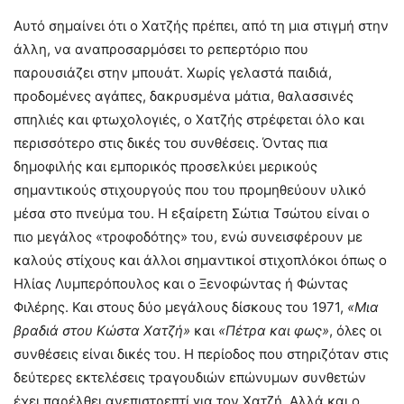
Αυτό σημαίνει ότι ο Χατζής πρέπει, από τη μια στιγμή στην
άλλη, να αναπροσαρμόσει το ρεπερτόριο που
παρουσιάζει στην μπουάτ. Χωρίς γελαστά παιδιά,
προδομένες αγάπες, δακρυσμένα μάτια, θαλασσινές
σπηλιές και φτωχολογιές, ο Χατζής στρέφεται όλο και
περισσότερο στις δικές του συνθέσεις. Όντας πια
δημοφιλής και εμπορικός προσελκύει μερικούς
σημαντικούς στιχουργούς που του προμηθεύουν υλικό
μέσα στο πνεύμα του. Η εξαίρετη Σώτια Τσώτου είναι ο
πιο μεγάλος «τροφοδότης» του, ενώ συνεισφέρουν με
καλούς στίχους και άλλοι σημαντικοί στιχοπλόκοι όπως ο
Ηλίας Λυμπερόπουλος και ο Ξενοφώντας ή Φώντας
Φιλέρης. Και στους δύο μεγάλους δίσκους του 1971,
«Μια
βραδιά στου Κώστα Χατζή»
και
«Πέτρα και φως»
, όλες οι
συνθέσεις είναι δικές του. Η περίοδος που στηριζόταν στις
δεύτερες εκτελέσεις τραγουδιών επώνυμων συνθετών
έχει παρέλθει ανεπιστρεπτί για τον Χατζή. Αλλά και ο