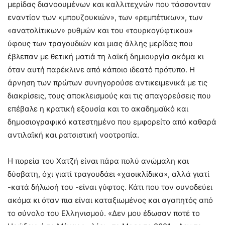
μερίδας διανοουμένων και καλλιτεχνών που τάσσονταν
εναντίον των «μπουζουκιών», των «ρεμπέτικων», των
«ανατολίτικων» ρυθμών και του «τουρκογύφτικου»
ύφους των τραγουδιών και μιας άλλης μερίδας που
έβλεπαν με θετική ματιά τη λαϊκή δημιουργία ακόμα κι
όταν αυτή παρέκλινε από κάποιο ιδεατό πρότυπο. Η
άρνηση των πρώτων συνηγορούσε αντικειμενικά με τις
διακρίσεις, τους αποκλεισμούς και τις απαγορεύσεις που
επέβαλε η κρατική εξουσία και το ακαδημαϊκό και
δημοσιογραφικό κατεστημένο που εμφορείτο από καθαρά
αντιλαϊκή και ρατσιστική νοοτροπία.
Η πορεία του Χατζή είναι πάρα πολύ ανώμαλη και
δύσβατη, όχι γιατί τραγουδάει «χασικλίδικα», αλλά γιατί
-κατά δήλωσή του -είναι γύφτος. Κάτι που τον συνοδεύει
ακόμα κι όταν πια είναι καταξιωμένος και αγαπητός από
το σύνολο του Ελληνισμού. «Δεν μου έδωσαν ποτέ το