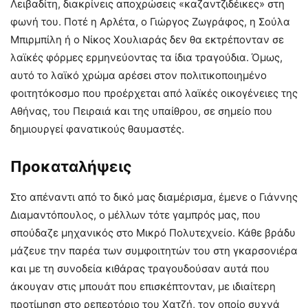
Λειβαδίτη, διακρίνεις αποχρώσεις «καζαντζιδέικες» στη
φωνή του. Ποτέ η Αρλέτα, ο Γιώργος Ζωγράφος, η Σούλα
Μπιρμπίλη ή ο Νίκος Χουλιαράς δεν θα εκτρέπονταν σε
λαϊκές φόρμες ερμηνεύοντας τα ίδια τραγούδια. Όμως,
αυτό το λαϊκό χρώμα αρέσει στον πολιτικοποιημένο
φοιτητόκοσμο που προέρχεται από λαϊκές οικογένειες της
Αθήνας, του Πειραιά και της υπαίθρου, σε σημείο που
δημιουργεί φανατικούς θαυμαστές.
Προκαταλήψεις
Στο απέναντι από το δικό μας διαμέρισμα, έμενε ο Γιάννης
Διαμαντόπουλος, ο μέλλων τότε γαμπρός μας, που
σπούδαζε μηχανικός στο Μικρό Πολυτεχνείο. Κάθε βράδυ
μάζευε την παρέα των συμφοιτητών του στη γκαρσονιέρα
και με τη συνοδεία κιθάρας τραγουδούσαν αυτά που
άκουγαν στις μπουάτ που επισκέπτονταν, με ιδιαίτερη
προτίμηση στο ρεπερτόριο του Χατζή, τον οποίο συχνά