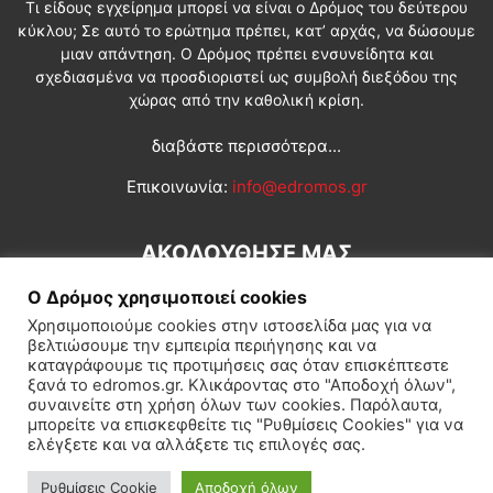
Τι είδους εγχείρημα μπορεί να είναι ο Δρόμος του δεύτερου
κύκλου; Σε αυτό το ερώτημα πρέπει, κατ’ αρχάς, να δώσουμε
μιαν απάντηση. Ο Δρόμος πρέπει ενσυνείδητα και
σχεδιασμένα να προσδιοριστεί ως συμβολή διεξόδου της
χώρας από την καθολική κρίση.
διαβάστε περισσότερα...
Επικοινωνία:
info@edromos.gr
ΑΚΟΛΟΥΘΗΣΕ ΜΑΣ
Ο Δρόμος χρησιμοποιεί cookies
Χρησιμοποιούμε cookies στην ιστοσελίδα μας για να
βελτιώσουμε την εμπειρία περιήγησης και να
καταγράφουμε τις προτιμήσεις σας όταν επισκέπτεστε
ξανά το edromos.gr. Κλικάροντας στο "Αποδοχή όλων",
συναινείτε στη χρήση όλων των cookies. Παρόλαυτα,
Εγγραφή συνδρομητή
Πολιτική
Διεθνή
Κοινωνία
μπορείτε να επισκεφθείτε τις "Ρυθμίσεις Cookies" για να
ελέγξετε και να αλλάξετε τις επιλογές σας.
Πολιτισμός
Αφιερώματα
Ρυθμίσεις Cookie
Αποδοχή όλων