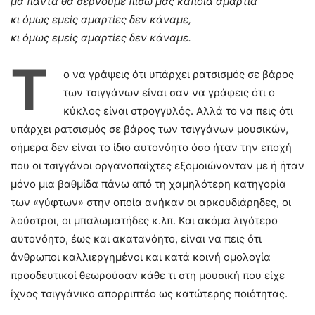
μα πάντα θα σέρνουμε πίσω μας κάποια αμαρτία
κι όμως εμείς αμαρτίες δεν κάναμε,
κι όμως εμείς αμαρτίες δεν κάναμε.
Τ
ο να γράψεις ότι υπάρχει ρατσισμός σε βάρος
των τσιγγάνων είναι σαν να γράφεις ότι ο
κύκλος είναι στρογγυλός. Αλλά το να πεις ότι
υπάρχει ρατσισμός σε βάρος των τσιγγάνων μουσικών,
σήμερα δεν είναι το ίδιο αυτονόητο όσο ήταν την εποχή
που οι τσιγγάνοι οργανοπαίχτες εξομοιώνονταν με ή ήταν
μόνο μια βαθμίδα πάνω από τη χαμηλότερη κατηγορία
των «γύφτων» στην οποία ανήκαν οι αρκουδιάρηδες, οι
λούστροι, οι μπαλωματήδες κ.λπ. Και ακόμα λιγότερο
αυτονόητο, έως και ακατανόητο, είναι να πεις ότι
άνθρωποι καλλιεργημένοι και κατά κοινή ομολογία
προοδευτικοί θεωρούσαν κάθε τι στη μουσική που είχε
ίχνος τσιγγάνικο απορριπτέο ως κατώτερης ποιότητας.