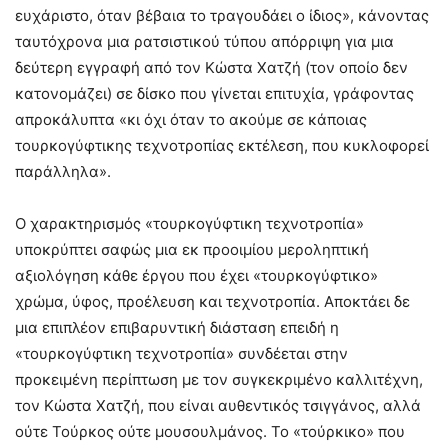
ευχάριστο, όταν βέβαια το τραγουδάει ο ίδιος», κάνοντας
ταυτόχρονα μια ρατσιστικού τύπου απόρριψη για μια
δεύτερη εγγραφή από τον Κώστα Χατζή (τον οποίο δεν
κατονομάζει) σε δίσκο που γίνεται επιτυχία, γράφοντας
απροκάλυπτα «κι όχι όταν το ακούμε σε κάποιας
τουρκογύφτικης τεχνοτροπίας εκτέλεση, που κυκλοφορεί
παράλληλα».
Ο χαρακτηρισμός «τουρκογύφτικη τεχνοτροπία»
υποκρύπτει σαφώς μια εκ προοιμίου μεροληπτική
αξιολόγηση κάθε έργου που έχει «τουρκογύφτικο»
χρώμα, ύφος, προέλευση και τεχνοτροπία. Αποκτάει δε
μια επιπλέον επιβαρυντική διάσταση επειδή η
«τουρκογύφτικη τεχνοτροπία» συνδέεται στην
προκειμένη περίπτωση με τον συγκεκριμένο καλλιτέχνη,
τον Κώστα Χατζή, που είναι αυθεντικός τσιγγάνος, αλλά
ούτε Τούρκος ούτε μουσουλμάνος. Το «τούρκικο» που