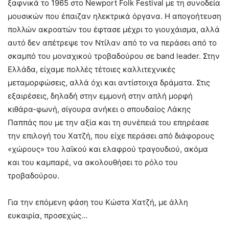
ξαφνικά το 1965 στο Newport Folk Festival με τη συνοδεία
μουσικών που έπαιζαν ηλεκτρικά όργανα. Η απογοήτευση
πολλών ακροατών του έφτασε μέχρι το γιουχάισμα, αλλά
αυτό δεν απέτρεψε τον Ντίλαν από τo να περάσει από το
σκαμπό του μοναχικού τροβαδούρου σε band leader. Στην
Ελλάδα, είχαμε πολλές τέτοιες καλλιτεχνικές
μεταμορφώσεις, αλλά όχι και αντίστοιχα δράματα. Στις
εξαιρέσεις, δηλαδή στην εμμονή στην απλή μορφή
κιθάρα-φωνή, σίγουρα ανήκει ο σπουδαίος Λάκης
Παππάς που με την αξία και τη συνέπειά του επηρέασε
την επιλογή του Χατζή, που είχε περάσει από διάφορους
«χώρους» του λαϊκού και ελαφρού τραγουδιού, ακόμα
και του καμπαρέ, να ακολουθήσει το ρόλο του
τροβαδούρου.
Για την επόμενη φάση του Κώστα Χατζή, με άλλη
ευκαιρία, προσεχώς…