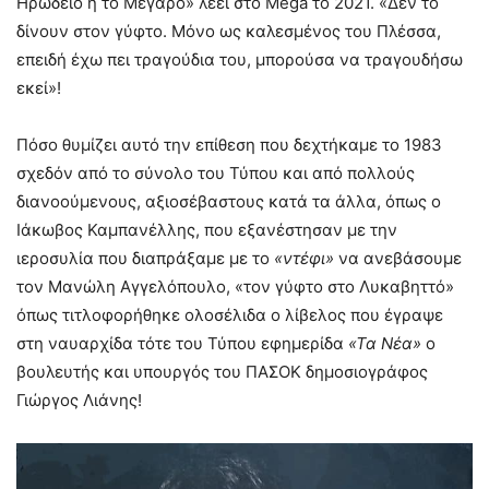
Ηρώδειο ή το Μέγαρο» λέει στο Mega το 2021. «Δεν το
δίνουν στον γύφτο. Μόνο ως καλεσμένος του Πλέσσα,
επειδή έχω πει τραγούδια του, μπορούσα να τραγουδήσω
εκεί»!
Πόσο θυμίζει αυτό την επίθεση που δεχτήκαμε το 1983
σχεδόν από το σύνολο του Τύπου και από πολλούς
διανοούμενους, αξιοσέβαστους κατά τα άλλα, όπως ο
Ιάκωβος Καμπανέλλης, που εξανέστησαν με την
ιεροσυλία που διαπράξαμε με το
«ντέφι»
να ανεβάσουμε
τον Μανώλη Αγγελόπουλο, «τον γύφτο στο Λυκαβηττό»
όπως τιτλοφορήθηκε ολοσέλιδα ο λίβελος που έγραψε
στη ναυαρχίδα τότε του Τύπου εφημερίδα
«Τα Νέα»
ο
βουλευτής και υπουργός του ΠΑΣΟΚ δημοσιογράφος
Γιώργος Λιάνης!