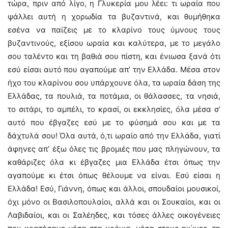
τώρα, πριν από λίγο, η Γλυκερία μου λέει: τι ωραία που
ψάλλει αυτή η χορωδία τα βυζαντινά, και θυμήθηκα
εσένα να παίζεις με το κλαρίνο τους ύμνους τους
βυζαντινούς, εξίσου ωραία και καλύτερα, με το μεγάλο
σου ταλέντο και τη βαθιά σου πίστη, και ένιωσα ξανά ότι
εσύ είσαι αυτό που αγαπούμε απ’ την Ελλάδα. Μέσα στον
ήχο του κλαρίνου σου υπάρχουνε όλα, τα ωραία δάση της
Ελλάδας, τα πουλιά, τα ποτάμια, οι θάλασσες, τα νησιά,
το σιτάρι, το αμπέλι, το κρασί, οι εκκλησίες, όλα μέσα σ’
αυτό που έβγαζες εσύ με το φύσημά σου και με τα
δάχτυλά σου! Όλα αυτά, ό,τι ωραίο από την Ελλάδα, γιατί
άφηνες απ’ έξω όλες τις βρομιές που μας πληγώνουν, τα
καθάριζες όλα κι έβγαζες μια Ελλάδα έτσι όπως την
αγαπούμε κι έτσι όπως θέλουμε να είναι. Εσύ είσαι η
Ελλάδα! Εσύ, Γιάννη, όπως και άλλοι, σπουδαίοι μουσικοί,
όχι μόνο οι Βασιλοπουλαίοι, αλλά και οι Σουκαίοι, και οι
Λαβιδαίοι, και οι Σαλέηδες, και τόσες άλλες οικογένειες