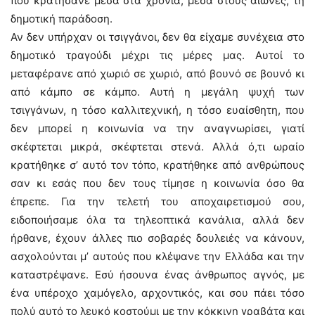
που κρατήσανε μέσα στα χρόνια, μέσα στους αιώνες, τη
δημοτική παράδοση.
Αν δεν υπήρχαν οι τσιγγάνοι, δεν θα είχαμε συνέχεια στο
δημοτικό τραγούδι μέχρι τις μέρες μας. Αυτοί το
μεταφέρανε από χωριό σε χωριό, από βουνό σε βουνό κι
από κάμπο σε κάμπο. Αυτή η μεγάλη ψυχή των
τσιγγάνων, η τόσο καλλιτεχνική, η τόσο ευαίσθητη, που
δεν μπορεί η κοινωνία να την αναγνωρίσει, γιατί
σκέφτεται μικρά, σκέφτεται στενά. Αλλά ό,τι ωραίο
κρατήθηκε σ’ αυτό τον τόπο, κρατήθηκε από ανθρώπους
σαν κι εσάς που δεν τους τίμησε η κοινωνία όσο θα
έπρεπε. Για την τελετή του αποχαιρετισμού σου,
ειδοποιήσαμε όλα τα τηλεοπτικά κανάλια, αλλά δεν
ήρθανε, έχουν άλλες πιο σοβαρές δουλειές να κάνουν,
ασχολούνται μ’ αυτούς που κλέψανε την Ελλάδα και την
καταστρέψανε. Εσύ ήσουνα ένας άνθρωπος αγνός, με
ένα υπέροχο χαμόγελο, αρχοντικός, και σου πάει τόσο
πολύ αυτό το λευκό κοστούμι με την κόκκινη γραβάτα και