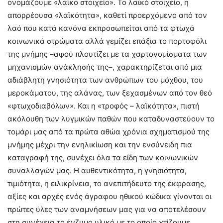
ονομάζουμε «λαϊκό στοιχείο». Το λαϊκό στοιχείο, η
απορρέουσα «λαϊκότητα», καθετί προερχόμενο από τον
λαό που κατά κανόνα εκπροσωπείται από τα φτωχά
κοινωνικά στρώματα αλλά γεμίζει επάξια το πορτοφόλι
της μνήμης –αφού πλουτίζει με τα χαρτονομίσματα των
μηχανισμών ανάκλησής της–, χαρακτηρίζεται από μια
αδιάβλητη γνησιότητα των ανθρώπων του μόχθου, του
μεροκάματου, της αλάνας, των ξεχασμένων από τον θεό
«φτωχοδιαβόλων». Και η «τροφός – λαϊκότητα», πιστή
ακόλουθη των λυγμικών παθών που καταδυναστεύουν το
τομάρι μας από τα πρώτα αθώα χρόνια σχηματισμού της
μνήμης μέχρι την ενηλικίωση και την ενσύνειδη πια
καταγραφή της, συνέχει όλα τα είδη των κοινωνικών
συναλλαγών μας. Η αυθεντικότητα, η γνησιότητα,
τιμιότητα, η ειλικρίνεια, το ανεπιτήδευτο της έκφρασης,
αξίες και αρχές ενός άγραφου ηθικού κώδικα γίνονται οι
πρώτες ύλες των αναμνήσεων μας για να αποτελέσουν
στη συνέχεια το ένζυμο υλικό με το οποίο χτίζουμε,