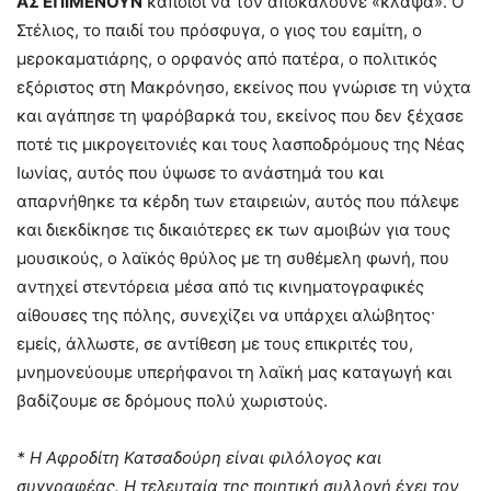
ΑΣ ΕΠΙ
ME
ΝΟΥΝ
κάποιοι να τον αποκαλούνε «κλάψα». Ο
Στέλιος, το παιδί του πρόσφυγα, ο γιος του εαμίτη, ο
μεροκαματιάρης, ο ορφανός από πατέρα, ο πολιτικός
εξόριστος στη Μακρόνησο, εκείνος που γνώρισε τη νύχτα
και αγάπησε τη ψαρόβαρκά του, εκείνος που δεν ξέχασε
ποτέ τις μικρογειτονιές και τους λασποδρόμους της Νέας
Ιωνίας, αυτός που ύψωσε το ανάστημά του και
απαρνήθηκε τα κέρδη των εταιρειών, αυτός που πάλεψε
και διεκδίκησε τις δικαιότερες εκ των αμοιβών για τους
μουσικούς, ο λαϊκός θρύλος με τη συθέμελη φωνή, που
αντηχεί στεντόρεια μέσα από τις κινηματογραφικές
αίθουσες της πόλης, συνεχίζει να υπάρχει αλώβητος·
εμείς, άλλωστε, σε αντίθεση με τους επικριτές του,
μνημονεύουμε υπερήφανοι τη λαϊκή μας καταγωγή και
βαδίζουμε σε δρόμους πολύ χωριστούς.
* Η Αφροδίτη Κατσαδούρη είναι φιλόλογος και
συγγραφέας. Η τελευταία της ποιητική συλλογή έχει τον