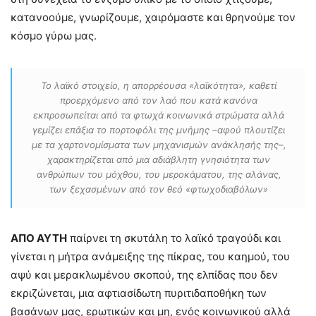
κατανοούμε, γνωρίζουμε, χαιρόμαστε και θρηνούμε τον
κόσμο γύρω μας.
Το λαϊκό στοιχείο, η απορρέουσα «λαϊκότητα», καθετί
προερχόμενο από τον λαό που κατά κανόνα
εκπροσωπείται από τα φτωχά κοινωνικά στρώματα αλλά
γεμίζει επάξια το πορτοφόλι της μνήμης –αφού πλουτίζει
με τα χαρτονομίσματα των μηχανισμών ανάκλησής της–,
χαρακτηρίζεται από μια αδιάβλητη γνησιότητα των
ανθρώπων του μόχθου, του μεροκάματου, της αλάνας,
των ξεχασμένων από τον θεό «φτωχοδιαβόλων»
ΑΠ
O
ΑΥΤ
H
παίρνει τη σκυτάλη το λαϊκό τραγούδι και
γίνεται η μήτρα ανάμειξης της πίκρας, του καημού, του
αψύ και μερακλωμένου σκοπού, της ελπίδας που δεν
εκριζώνεται, μια αφτιασίδωτη πυριτιδαποθήκη των
βασάνων μας, ερωτικών και μη, ενός κοινωνικού αλλά