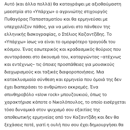
Αυτό (και άλλα πολλά) θα καταγράψει με αξιοθαύμαστη
μαεστρία στο «Υπάρχω» ο αγρινιώτης στιχουργός
Πυθαγόρας Παπασταματίου και θα ερμηνεύσει με
υπερχειλίζον πάθος, για να μείνει στο πάνθεον της
ελληνικής δισκογραφίας, ο Στέλιος Καζαντζίδης. Το
«Υπάρχω» ίσως να είναι το ομορφότερο τραγούδι του
κόσμου. Ένας εσωτερικός και κραδασμικός θούριος που
συνταράσσει στο άκουσμά του, καταργώντας –ατέχνως
και εντέχνως– τις όποιες προσπάθειες για μουσικούς
διαχωρισμούς και ταξικές διαφοροποιήσεις. Μια
κατακλυσμιαία σύνθεση και ερμηνεία που όμοιά της δεν
έχει διαπεράσει το ανθρώπινο εκκρεμές. Ένα
σπινθηροβόλο «slow rock» μπουζουκιού, όπως το
χαρακτήρισε κάποτε ο Νικολόπουλος, το οποίο εισέρχεται
τόσο δυναμικά στον ψυχισμό σου εξαιτίας της
αποθεωτικής ερμηνείας από τον Καζαντζίδη και δεν θα
ξεχάσεις ποτέ, γιατί η ουλή που σου έχει δημιουργήσει θα