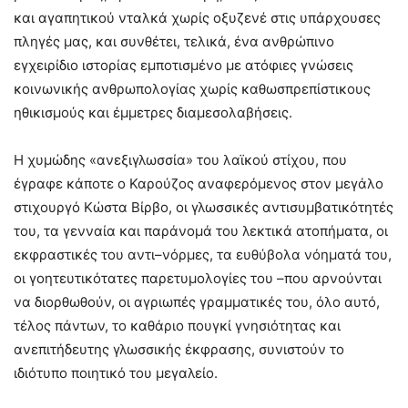
και αγαπητικού νταλκά χωρίς οξυζενέ στις υπάρχουσες
πληγές μας, και συνθέτει, τελικά, ένα ανθρώπινο
εγχειρίδιο ιστορίας εμποτισμένο με ατόφιες γνώσεις
κοινωνικής ανθρωπολογίας χωρίς καθωσπρεπίστικους
ηθικισμούς και έμμετρες διαμεσολαβήσεις.
Η χυμώδης «ανεξιγλωσσία» του λαϊκού στίχου, που
έγραφε κάποτε ο Καρούζος αναφερόμενος στον μεγάλο
στιχουργό Κώστα Βίρβο, οι γλωσσικές αντισυμβατικότητές
του, τα γενναία και παράνομά του λεκτικά ατοπήματα, οι
εκφραστικές του αντι–νόρμες, τα ευθύβολα νόηματά του,
οι γοητευτικότατες παρετυμολογίες του –που αρνούνται
να διορθωθούν, οι αγριωπές γραμματικές του, όλο αυτό,
τέλος πάντων, το καθάριο πουγκί γνησιότητας και
ανεπιτήδευτης γλωσσικής έκφρασης, συνιστούν το
ιδιότυπο ποιητικό του μεγαλείο.