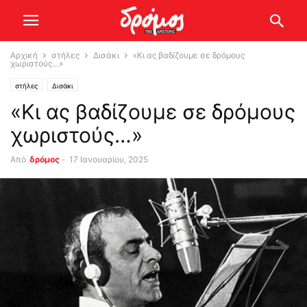
Αρχική
στήλες
Δισάκι
«Κι ας βαδίζουμε σε δρόμους
χωριστούς…»
στήλες
Δισάκι
«Κι ας βαδίζουμε σε δρόμους
χωριστούς…»
Από
δρόμος
-
17 Ιανουαρίου, 2025