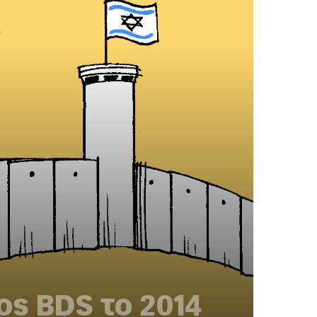
ος BDS το 2014