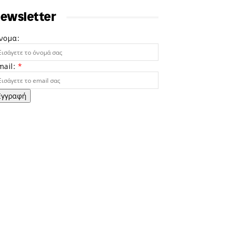
ewsletter
νομα:
mail:
*
Εγγραφή