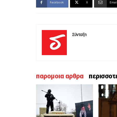
Facebook
X
Emai
Σύνταξη
παρομοια αρθρα
περισσοτ