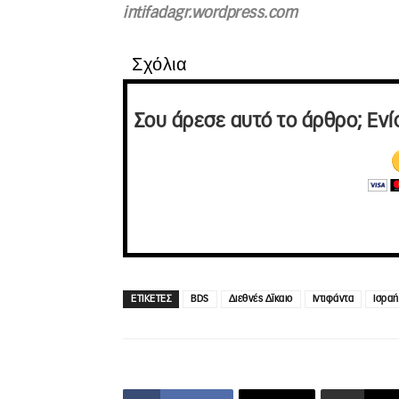
intifadagr.wordpress.com
Σχόλια
Σου άρεσε αυτό το άρθρο; Ενί
ΕΤΙΚΕΤΕΣ
BDS
Διεθνές Δϊκαιο
Ιντιφάντα
Ισραή