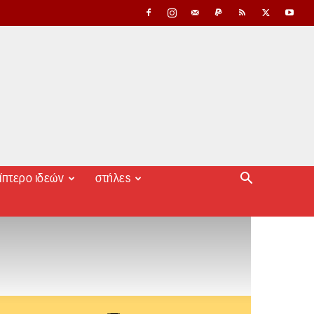
ίπτερο ιδεών
στήλες