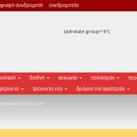
γγραφή συνδρομητή
συνδρομητής
[adrotate group="4"]
ολιτική
διεθνή
κοινωνία
πολιτισμός
περ
αφέροντα
τρέχοντα νέα
δρόμος της αριστεράς
 ΚΙΝΉΜΑΤΟΣ BDS ΤΟ 2014