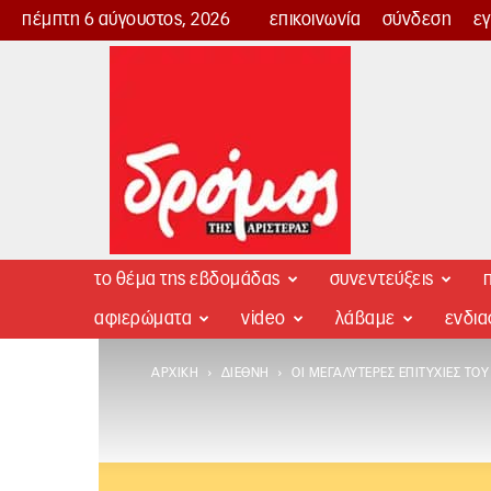
πέμπτη 6 αύγουστος, 2026
επικοινωνία
σύνδεση
ε
Δρόμος
της
Αριστεράς
το θέμα της εβδομάδας
συνεντεύξεις
π
αφιερώματα
video
λάβαμε
ενδι
ΑΡΧΙΚΉ
ΔΙΕΘΝΉ
ΟΙ ΜΕΓΑΛΎΤΕΡΕΣ ΕΠΙΤΥΧΊΕΣ ΤΟΥ