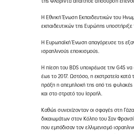
της Φλόριντα απαίτησε απόσυρση επενδ
Η Εθνική Ένωση Εκπαιδευτικών του Ηνωμ
εκπαιδευτικών της Ευρώπης υποστήριξε τ
Η Ευρωπαϊκή Ένωση απαγόρευσε τις εξα
ισραηλινούς εποικισμούς.
Η πίεση του BDS υποχρέωσε την G4S να 
έως το 2017. Ωστόσο, η εκστρατεία κατά 
πράξη η απεμπλοκή της από τις φυλακές 
και στο στρατό του Ισραήλ.
Καθώς συνεχίζονταν οι σφαγές στη Γάζα,
δικαιωμάτων στον Κόλπο του Σαν Φρανσί
που εμπόδισαν τον ελλιμενισμό ισραηλιν