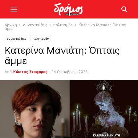
Αρχική
συνεντεύξεις
πολιτισμός
Κατερίνα Μανιάτη: Όπταις
ἄμμε
συνεντεύξεις
πολιτισμός
Κατερίνα Μανιάτη: Όπταις
ἄμμε
Από
Κώστας Στοφόρος
-
14 Οκτωβρίου, 2025