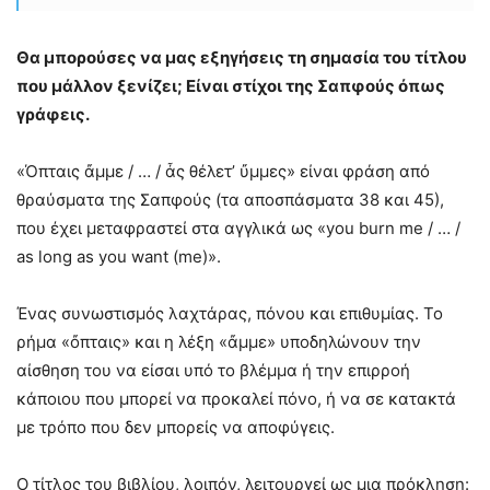
Θα μπορούσες να μας εξηγήσεις τη σημασία του τίτλου
που μάλλον ξενίζει; Είναι στίχοι της Σαπφούς όπως
γράφεις.
«Όπταις ἄμμε / … / ἆς θέλετ’ ὔμμες» είναι φράση από
θραύσματα της Σαπφούς (τα αποσπάσματα 38 και 45),
που έχει μεταφραστεί στα αγγλικά ως «you burn me / … /
as long as you want (me)».
Ένας συνωστισμός λαχτάρας, πόνου και επιθυμίας. Το
ρήμα «ὄπταις» και η λέξη «ἄμμε» υποδηλώνουν την
αίσθηση του να είσαι υπό το βλέμμα ή την επιρροή
κάποιου που μπορεί να προκαλεί πόνο, ή να σε κατακτά
με τρόπο που δεν μπορείς να αποφύγεις.
Ο τίτλος του βιβλίου, λοιπόν, λειτουργεί ως μια πρόκληση: