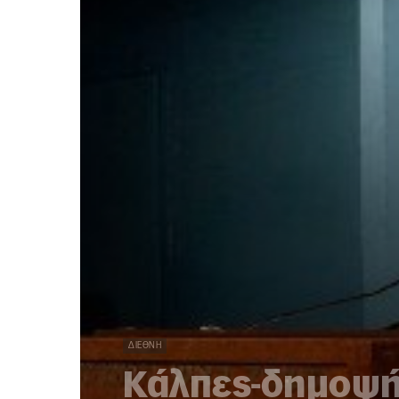
ΔΙΕΘΝΉ
Κάλπες-δημοψή