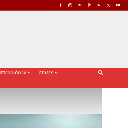
ίπτερο ιδεών
στήλες