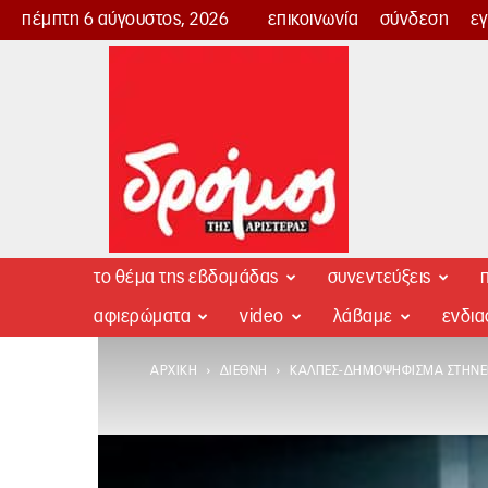
πέμπτη 6 αύγουστος, 2026
επικοινωνία
σύνδεση
ε
Δρόμος
της
Αριστεράς
το θέμα της εβδομάδας
συνεντεύξεις
π
αφιερώματα
video
λάβαμε
ενδι
ΑΡΧΙΚΉ
ΔΙΕΘΝΉ
ΚΆΛΠΕΣ-ΔΗΜΟΨΉΦΙΣΜΑ ΣΤΉΝΕΙ