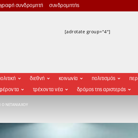
γγραφή συνδρομητή
συνδρομητής
[adrotate group="4"]
ολιτική
διεθνή
κοινωνία
πολιτισμός
περ
αφέροντα
τρέχοντα νέα
δρόμος της αριστεράς
 Ο ΝΕΤΑΝΙΆΧΟΥ