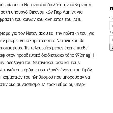
ικής πίεσης ο Νετανιάχου διαλύει την κυβέρνηση
n
αστή υπουργό Οικονομικών Γιερ Λαπίντ για
Ό
φραστή του κοινωνικού κινήματος του 2011.
E
ισμα για τον Νετανιάχου και την πολιτική του, για
εν μπορεί να ισχυριστεί ότι ο Νετανιάχου θα
ποικισμούς. Τις τελευταίες μέρες έχει επιτεθεί
ζαφ στον προοδευτικό διαδικτυακό τόπο 972mag. Η
ην ιδεολογία του Νετανιάχου όσο και τους
Νετανιάχου κέρδισε τις εκλογές έναντι του Σιμόν
αι κομματιών του πληθυσμού που μπορούσαν να
στινιακό συνασπισμό, Μιζράχι εβραίοι, υπερ-