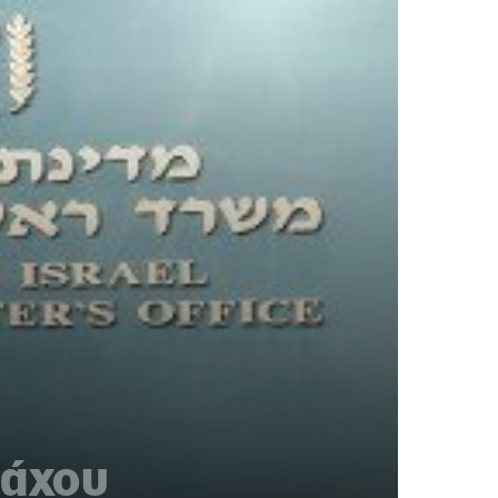
ιάχου