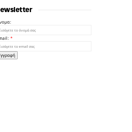
ewsletter
νομα:
mail:
*
Εγγραφή