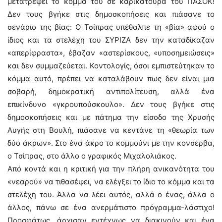
μετατρέψει το κόμμα του σε καρικατούρα του ΠΑΣΟΚ!
Δεν τους βγήκε στις δημοσκοπήσεις και πιάσανε το
σενάριο της βίας: Ο Τσίπρας υπέθαλπε τη «βία» αφού ο
ίδιος και τα στελέχη του ΣΥΡΙΖΑ δεν την καταδίκαζαν
«απερίφραστα», έβαζαν «αστερίσκους, «υποσημειώσεις»
και δεν συμμαζεύεται. Κοντολογίς, όσοι εμπιστεύτηκαν το
κόμμα αυτό, πρέπει να καταλάβουν πως δεν είναι μια
σοβαρή, δημοκρατική αντιπολίτευση, αλλά ένα
επικίνδυνο «γκρουπούσκουλο». Δεν τους βγήκε στις
δημοσκοπήσεις και με πάτημα την είσοδο της Χρυσής
Αυγής στη Βουλή, πιάσανε να κεντάνε τη «θεωρία των
δύο άκρων». Στο ένα άκρο το κομμούνι με την κονσέρβα,
ο Τσίπρας, στο άλλο ο γραφικός Μιχαλολιάκος.
Από κοντά και η κριτική για την πλήρη ανικανότητα του
«νεαρού» να τιθασέψει, να ελέγξει το ίδιο το κόμμα και τα
στελέχη του. Άλλα να λέει αυτός, αλλά ο ένας, άλλα ο
άλλος, πάνω σε ένα ανερμάτιστο πρόγραμμα-λάστιχο!
Προσφάτως, άρχισαν εντέχνως να διακινούν και ένα