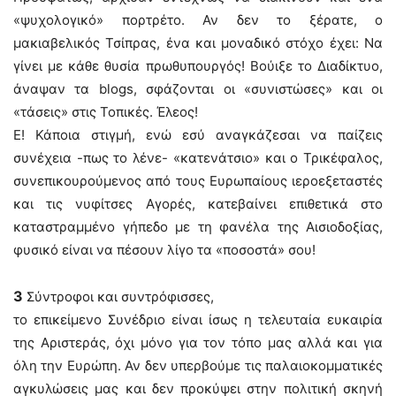
«ψυχολογικό» πορτρέτο. Αν δεν το ξέρατε, ο
μακιαβελικός Τσίπρας, ένα και μοναδικό στόχο έχει: Να
γίνει με κάθε θυσία πρωθυπουργός! Βούιξε το Διαδίκτυο,
άναψαν τα blogs, σφάζονται οι «συνιστώσες» και οι
«τάσεις» στις Τοπικές. Έλεος!
Ε! Κάποια στιγμή, ενώ εσύ αναγκάζεσαι να παίζεις
συνέχεια -πως το λένε- «κατενάτσιο» και ο Τρικέφαλος,
συνεπικουρούμενος από τους Ευρωπαίους ιεροεξεταστές
και τις νυφίτσες Αγορές, κατεβαίνει επιθετικά στο
καταστραμμένο γήπεδο με τη φανέλα της Αισιοδοξίας,
φυσικό είναι να πέσουν λίγο τα «ποσοστά» σου!
3
Σύντροφοι και συντρόφισσες,
το επικείμενο Συνέδριο είναι ίσως η τελευταία ευκαιρία
της Αριστεράς, όχι μόνο για τον τόπο μας αλλά και για
όλη την Ευρώπη. Αν δεν υπερβούμε τις παλαιοκομματικές
αγκυλώσεις μας και δεν προκύψει στην πολιτική σκηνή