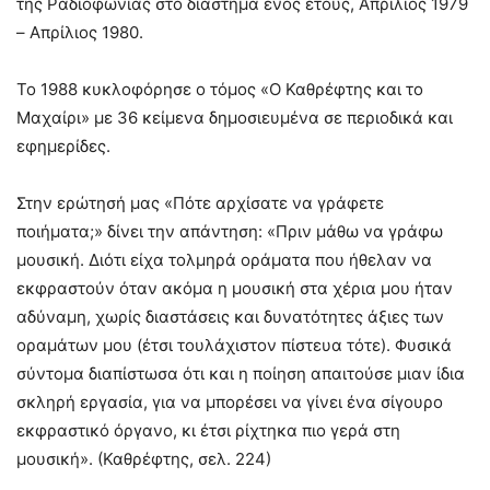
της Ραδιοφωνίας στο διάστημα ενός έτους, Απρίλιος 1979
– Απρίλιος 1980.
Το 1988 κυκλοφόρησε ο τόμος «Ο Καθρέφτης και το
Μαχαίρι» με 36 κείμενα δημοσιευμένα σε περιοδικά και
εφημερίδες.
Στην ερώτησή μας «Πότε αρχίσατε να γράφετε
ποιήματα;» δίνει την απάντηση: «Πριν μάθω να γράφω
μουσική. Διότι είχα τολμηρά οράματα που ήθελαν να
εκφραστούν όταν ακόμα η μουσική στα χέρια μου ήταν
αδύναμη, χωρίς διαστάσεις και δυνατότητες άξιες των
οραμάτων μου (έτσι τουλάχιστον πίστευα τότε). Φυσικά
σύντομα διαπίστωσα ότι και η ποίηση απαιτούσε μιαν ίδια
σκληρή εργασία, για να μπορέσει να γίνει ένα σίγουρο
εκφραστικό όργανο, κι έτσι ρίχτηκα πιο γερά στη
μουσική». (Καθρέφτης, σελ. 224)