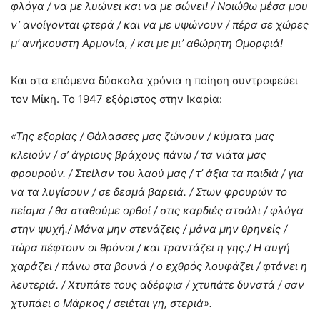
φλόγα / να με λυώνει και να με σώνει! / Νοιώθω μέσα μου
ν’ ανοίγονται φτερά / και να με υψώνουν / πέρα σε χώρες
μ’ ανήκουστη Αρμονία, / και με μι’ αθώρητη Ομορφιά!
Και στα επόμενα δύσκολα χρόνια η ποίηση συντροφεύει
τον Μίκη. Το 1947 εξόριστος στην Ικαρία:
«Της εξορίας / Θάλασσες μας ζώνουν / κύματα μας
κλειούν / σ’ άγριους βράχους πάνω / τα νιάτα μας
φρουρούν. / Στείλαν του λαού μας / τ’ άξια τα παιδιά / για
να τα λυγίσουν / σε δεσμά βαρειά. / Στων φρουρών το
πείσμα / θα σταθούμε ορθοί / στις καρδιές ατσάλι / φλόγα
στην ψυχή./ Μάνα μην στενάζεις / μάνα μην θρηνείς /
τώρα πέφτουν οι θρόνοι / και τραντάζει η γης./ Η αυγή
χαράζει / πάνω στα βουνά / ο εχθρός λουφάζει / φτάνει η
λευτεριά. / Χτυπάτε τους αδέρφια / χτυπάτε δυνατά / σαν
χτυπάει ο Μάρκος / σειέται γη, στεριά».