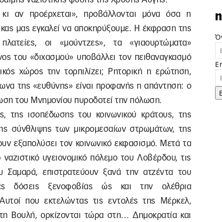
 κι αν προέρχεται», προβάλλονται μόνα όσα η
n
κας μας εγκαλεί να αποκηρύξουμε. Η έκφραση της
Ό
 πλατείες, οι «μούντζες», τα «γιαουρτώματα»
νος του «διχασμού» υποβάλλει τον πειθαναγκασμό
E
τικός χώρος την τορπιλίζει; Ρητορική η ερώτηση,
φωνα της «ευθύνης» είναι προφανής η απάντηση: ο
ρωση του Μνημονίου πυροδοτεί την πόλωση.
ς, της ισοπέδωσης του κοινωνικού κράτους, της
της σύνθλιψης των μικρομεσαίων στρωμάτων, της
χουν εξαπολύσει τον κοινωνικό εκφασισμό. Μετά τα
 ναζιστικό υγειονομικό πόλεμο του Λοβέρδου, τις
υ Σαμαρά, επιστρατεύουν ξανά την ατζέντα του
ές δόσεις ξενοφοβίας ώς και την ολέθρια
 Αυτοί που εκτελώντας τις εντολές της Μέρκελ,
τη Βουλή, ορκίζονται τώρα στη… Δημοκρατία και