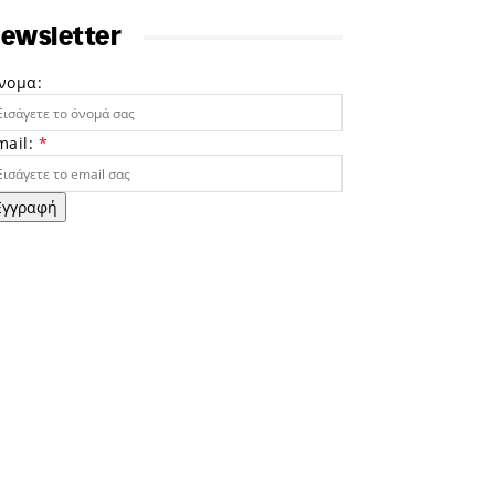
ewsletter
νομα:
mail:
*
Εγγραφή