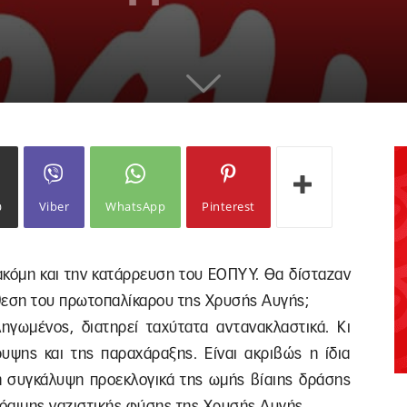
ω
Viber
WhatsApp
Pinterest
ακόμη και την κατάρρευση του ΕΟΠΥΥ. Θα δίσταζαν
θεση του πρωτοπαλίκαρου της Χρυσής Αυγής;
ηγωμένος, διατηρεί ταχύτατα αντανακλαστικά. Κι
ρυψης και της παραχάραξης. Είναι ακριβώς η ίδια
 συγκάλυψη προεκλογικά της ωμής βίαιης δράσης
ρόαιμης ναζιστικής φύσης της Χρυσής Αυγής.