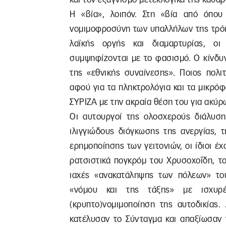
Η «βία», λοιπόν. Στη «βία από όπου
νομιμοφροσύνη των υπαλλήλων της τρόι
λαϊκής οργής και διαμαρτυρίας, οι
συμψηφίζονται με το φασισμό. Ο κίνδυ
της «εθνικής συναίνεσης». Ποιος πολι
αφού για τα πληκτρολόγια και τα μικρό
ΣΥΡΙΖΑ με την ακραία θέση του για ακύ
Οι αυτουργοί της ολοσχερούς διάλυση
ιλιγγιώδους διόγκωσης της ανεργίας, 
ερημοποίησης των γειτονιών, οι ίδιοι έ
ρατσιστικά πογκρόμ του Χρυσοχοΐδη, το
ιαχές «ανακατάληψης των πόλεων» το
«νόμου και της τάξης» με ισχυρ
(κρυπτο)νομιμοποίηση της αυτοδικίας.
κατέλυσαν το Σύνταγμα και απαξίωσαν 