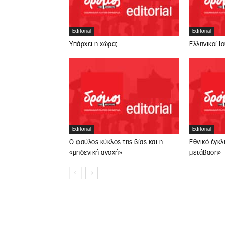
Editorial
Editorial
Υπάρχει η χώρα;
Ελληνικοί Ι
Editorial
Editorial
Ο φαύλος κύκλος της βίας και η
Εθνικό έγκλ
«μηδενική ανοχή»
μετάβαση»