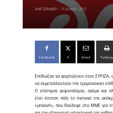
Από
Σύνταξη
-
11 Ιουνίου, 2012
Facebook
X
Email
Τυπών
Επιδίωξαν να φορτώσουν στον ΣΥΡΙΖΑ, 
να εκμεταλλευτούν την τραμπούκικη επί
Ο επίσημος φαρισαϊσμός, ακόμα και πλ
έτσι έστησε πάλι το σκηνικό της απόκ
«μηχανή», που δούλεψε στα ΜΜΕ για τη
και τον εξαγνισμό μετεκλογικά της καθα