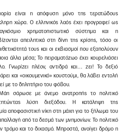
μμορία είναι η απόφυση μόνο της τερατώδους
κληρη χώρα. Ο ελληνικός λαός έχει προγραφεί ως
γκόσμιο χρηματοπιστωτικό σύστημα και η
ζονται απειλητικά στη δίνη της κρίσης, τόσο οι
ιθετικότητά τους και οι εκβιασμοί που εξαπολύουν
ποια άλλα μέσα; Το πειραματόζωο έχει κουρελιάσει
ο. Γνωρίζει πλέον, αντιδρά και… ζει! Το δεξιό
ρει και «οικουμενικό» κουστούμι, θα λάβει εντολή
εί με το δηλητήριο του φόβου.
 Μάη σάρωσε με άνεμο ανατροπής το πολιτικό
ναζητώντας λύση διεξόδου. Η κατάληψη της
μία αποφασιστική νίκη στη μάχη για το ξήλωμα του
 απαλλαγή από τα δεσμά των μνημονίων. Το πολιτικό
ν τρόμο και το διχασμό. Μπροστά, ανοίγει δρόμο η