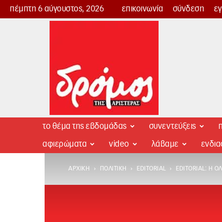
πέμπτη 6 αύγουστος, 2026
επικοινωνία
σύνδεση
ε
Δρόμος
της
Αριστεράς
το θέμα της εβδομάδας
συνεντεύξεις
π
αφιερώματα
video
λάβαμε
ενδι
ΑΡΧΙΚΉ
ΠΟΛΙΤΙΚΉ
EDITORIAL
EDITORIAL: Η Ο