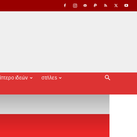
ίπτερο ιδεών
στήλες