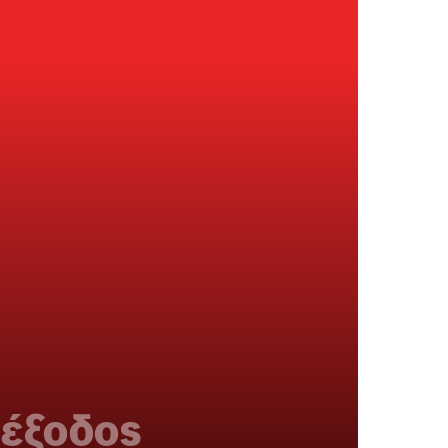
ιέξοδος