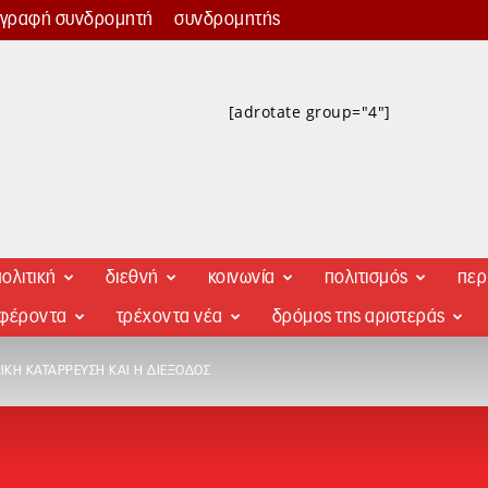
γγραφή συνδρομητή
συνδρομητής
[adrotate group="4"]
ολιτική
διεθνή
κοινωνία
πολιτισμός
περ
αφέροντα
τρέχοντα νέα
δρόμος της αριστεράς
ΛΙΚΉ ΚΑΤΆΡΡΕΥΣΗ ΚΑΙ Η ΔΙΈΞΟΔΟΣ