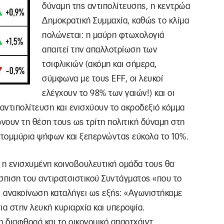
δύναμη της αντιπολίτευσης, η κεντρώα
Δημοκρατική Συμμαχία, καθώς το κλίμα
πολώνεται: η μαύρη φτωχολογιά
απαιτεί την απαλλοτρίωση των
τσιφλικιών (ακόμη και σήμερα,
σύμφωνα με τους EFF, οι λευκοί
ελέγχουν το 98% των γαιών!) και οι
 αντιπολίτευση και ενισχύουν το ακροδεξιό κόμμα
ιώνουν τη θέση τους ως τρίτη πολιτική δύναμη στη
τομμύρια ψήφων και ξεπερνώντας εύκολα το 10%.
 η ενισχυμένη κοινοβουλευτική ομάδα τους θα
σπιση του αντιρατσιστικού Συντάγματος «που το
Η ανακοίνωση καταλήγει ως εξής: «Αγωνιστήκαμε
τια στην λευκή κυριαρχία και υπεροψία.
η διαφθορά και το οικονομικό απαρτχάιντ,