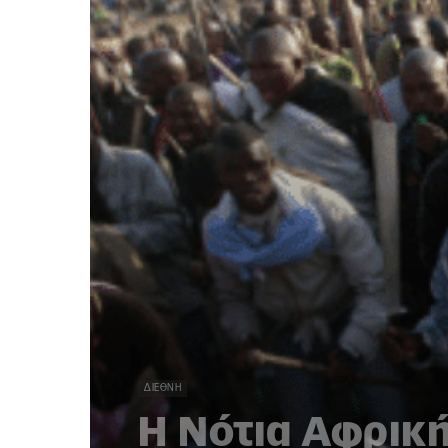
ΔΙΕΘΝΉ
Η Νότια Αφρική