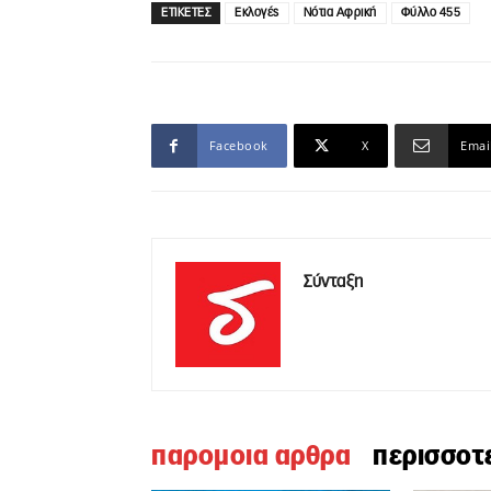
ΕΤΙΚΕΤΕΣ
Εκλογές
Νότια Αφρική
Φύλλο 455
Facebook
X
Emai
Σύνταξη
παρομοια αρθρα
περισσοτ