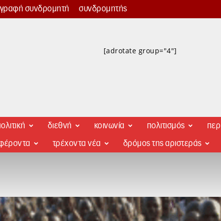
γγραφή συνδρομητή
συνδρομητής
[adrotate group="4"]
ολιτική
διεθνή
κοινωνία
πολιτισμός
περ
αφέροντα
τρέχοντα νέα
δρόμος της αριστεράς