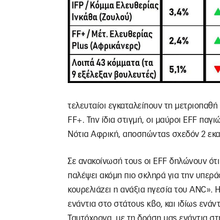
τελευταίοι εγκαταλείπουν τη μετριοπαθή
FF+. Την ίδια στιγμή, οι μαύροι EFF παγ
Νότια Αφρική, αποσπώντας σχεδόν 2 εκα
Σε ανακοίνωσή τους οι EFF δηλώνουν ότι
παλέψει ακόμη πιο σκληρά για την υπερά
κουρελιάζει η ανάξια ηγεσία του ANC». 
ενάντια στο στάτους κβο, και ιδίως ενάν
Ταυτόχρονα, με τη δράση μας ενάντια στ