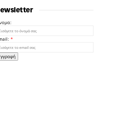
ewsletter
νομα:
mail:
*
Εγγραφή