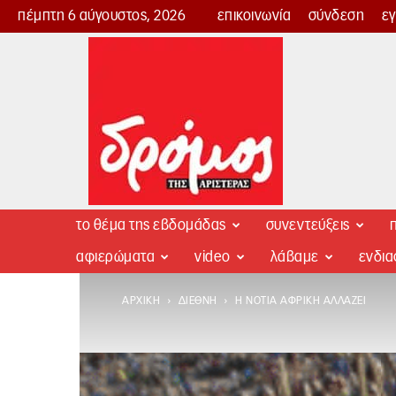
πέμπτη 6 αύγουστος, 2026
επικοινωνία
σύνδεση
ε
Δρόμος
της
Αριστεράς
το θέμα της εβδομάδας
συνεντεύξεις
π
αφιερώματα
video
λάβαμε
ενδι
ΑΡΧΙΚΉ
ΔΙΕΘΝΉ
Η ΝΌΤΙΑ ΑΦΡΙΚΉ ΑΛΛΆΖΕΙ