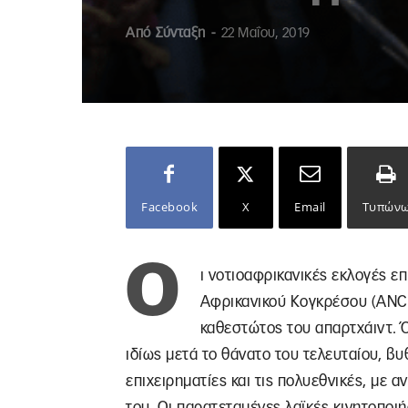
Από
Σύνταξη
-
22 Μαΐου, 2019
Facebook
X
Email
Τυπών
Ο
ι νοτιοαφρικανικές εκλογές ε
Αφρικανικού Κογκρέσου (ANC)
καθεστώτος του απαρτχάιντ. 
ιδίως μετά το θάνατο του τελευταίου, β
επιχειρηματίες και τις πολυεθνικές, με
του. Οι παρατεταμένες λαϊκές κινητοπο