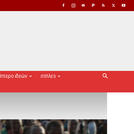
ίπτερο ιδεών
στήλες