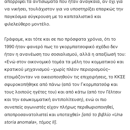
απορρίψει τα αντισώματα που ήταν αναγκαία, αν όχι για
να νικήσει, τουλάχιστον για να υποστηρίξει επαρκώς την
παγκόσμια σύγκρουση με το καπιταλιστικό και
φιλελεύθερο μοντέλο.
Γράφαμε, και τότε και σε πιο πρόσφατα χρόνια, ότι το
1990 ήταν φανερό πως το γκορμπατσοφικό σχέδιο δεν
ήταν η ανανέωση του σοσιαλισμού, αλλά η απαξίωσή του:
«Ενώ στον οικονομικό τομέα τα μέλη του κομματικού και
κρατικού μηχανισμού –χωρίς πλέον περιορισμούς–
ετοιμάζονταν να οικειοποιηθούν τις επιχειρήσεις, το ΚΚΣΕ
σφυροκοπήθηκε από πάνω (από τον Γκορμπατσόφ και
τους λοιπούς ηγέτες του) και από κάτω (από τον Γέλτσιν
και την εσωκομματική αντιπολίτευση), ενώ οι πιο
συνεπείς αγωνιστές είχαν πλήρως περιθωριοποιηθεί,
αποπροσανατολιστεί και υποταχθεί»
[από το βιβλίο «Una
storia anomal
a
», τόμος ΙΙ]
.