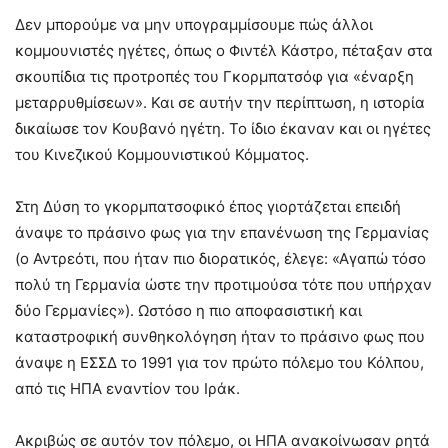
Δεν μπορούμε να μην υπογραμμίσουμε πώς άλλοι
κομμουνιστές ηγέτες, όπως ο Φιντέλ Κάστρο, πέταξαν στα
σκουπίδια τις προτροπές του Γκορμπατσόφ για «έναρξη
μεταρρυθμίσεων». Και σε αυτήν την περίπτωση, η ιστορία
δικαίωσε τον Κουβανό ηγέτη. Το ίδιο έκαναν και οι ηγέτες
του Κινεζικού Κομμουνιστικού Κόμματος.
Στη Δύση το γκορμπατσοφικό έπος γιορτάζεται επειδή
άναψε το πράσινο φως για την επανένωση της Γερμανίας
(ο Αντρεότι, που ήταν πιο διορατικός, έλεγε: «Αγαπώ τόσο
πολύ τη Γερμανία ώστε την προτιμούσα τότε που υπήρχαν
δύο Γερμανίες»). Ωστόσο η πιο αποφασιστική και
καταστροφική συνθηκολόγηση ήταν το πράσινο φως που
άναψε η ΕΣΣΔ το 1991 για τον πρώτο πόλεμο του Κόλπου,
από τις ΗΠΑ εναντίον του Ιράκ.
Ακριβώς σε αυτόν τον πόλεμο, οι ΗΠΑ ανακοίνωσαν ρητά