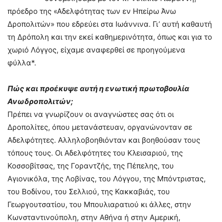
πρόεδρο της «Αδελφότητας των εν Ηπείρω Άνω
Δροπολιτών» που εδρεύει στα Ιωάννινα. Γι’ αυτή καθαυτή
τη Δρόπολη και την εκεί καθημερινότητα, όπως και για το
χωριό Λόγγος, είχαμε αναφερθεί σε προηγούμενα
φύλλα*.
Πώς και προέκυψε αυτή η ενωτική πρωτοβουλία
Ανωδροπολιτών;
Πρέπει να γνωρίζουν οι αναγνώστες σας ότι οι
Δροπολίτες, όπου μετανάστευαν, οργανώνονταν σε
Αδελφότητες. Αλληλοβοηθιόνταν και βοηθούσαν τους
τόπους τους. Οι Αδελφότητες του Κλεισαριού, της
Κοσσοβίτσας, της Γοραντζής, της Πέπελης, του
Αγιονικόλα, της Λοβίνας, του Λόγγου, της Μπόντριστας,
του Βοδίνου, του Σελλιού, της Κακκαβιάς, του
Γεωργουτσατίου, του Μπουλιαρατιού κι άλλες, στην
Κωνσταντινούπολη, στην Αθήνα ή στην Αμερική,