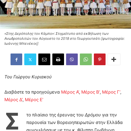
«Στης Δερόπολης τον Κάμπο»: Στιγμιότυπο από εκδήλωση των
Ανωδροπολιτών τον Αύγουστο το 2018 στο Γεωργουτσάτι [φωτογραφία:
Ιωάννης Μπενέκος]
Του Γιώργου Κυριακού
Διαβάστε τα προηγούμενα
Μέρος Α’
,
Μέρος Β’
,
Μέρος Γ’
,
Μέρος Δ’
,
Μέρος Ε’
Σ
το πλαίσιο της έρευνας του
Δρόμου
για την
παρουσία των Βορειοηπειρωτών στην Ελλάδα
συνομιλήσαμε με τον κ. Φίλιππο Γιωβάννη,