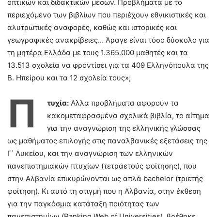
οπτικών και διδακτικών μέσων. Προβλήματα με το
περιεχόμενο των βιβλίων που περιέχουν εθνικιστικές και
αλυτρωτικές αναφορές, καθώς και ιστορικές και
γεωγραφικές ανακρίβειες… Άραγε είναι τόσο δύσκολο για
τη μητέρα Ελλάδα με τους 1.365.000 μαθητές και τα
13.513 σχολεία να φροντίσει για τα 409 Ελληνόπουλα της
Β. Ηπείρου και τα 12 σχολεία τους»;
Π
τυχία:
Άλλα προβλήματα αφορούν τα
κακομεταφρασμένα σχολικά βιβλία, το αίτημα
για την αναγνώριση της ελληνικής γλώσσας
ως μαθήματος επιλογής στις παναλβανικές εξετάσεις της
Γ΄ Λυκείου, και την αναγνώριση των ελληνικών
πανεπιστημιακών πτυχίων (τετραετούς φοίτησης), που
στην Αλβανία επικυρώνονται ως απλά bachelor (τριετής
φοίτηση). Κι αυτό τη στιγμή που η Αλβανία, στην έκθεση
για την παγκόσμια κατάταξη ποιότητας των
πανεπιστημίων (Ranking Web of Universities), βρέθηκε