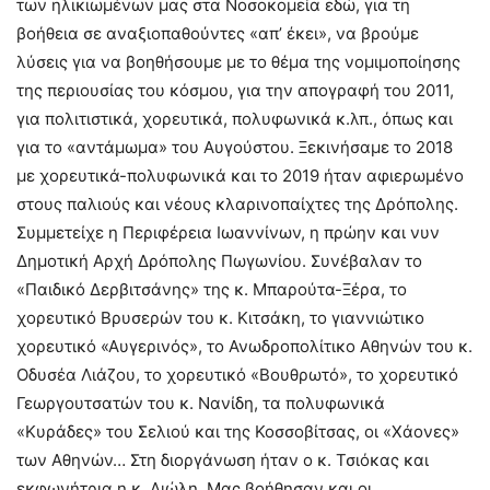
των ηλικιωμένων μας στα Νοσοκομεία εδώ, για τη
βοήθεια σε αναξιοπαθούντες «απ’ έκει», να βρούμε
λύσεις για να βοηθήσουμε με το θέμα της νομιμοποίησης
της περιουσίας του κόσμου, για την απογραφή του 2011,
για πολιτιστικά, χορευτικά, πολυφωνικά κ.λπ., όπως και
για το «αντάμωμα» του Αυγούστου. Ξεκινήσαμε το 2018
με χορευτικά-πολυφωνικά και το 2019 ήταν αφιερωμένο
στους παλιούς και νέους κλαρινοπαίχτες της Δρόπολης.
Συμμετείχε η Περιφέρεια Ιωαννίνων, η πρώην και νυν
Δημοτική Αρχή Δρόπολης Πωγωνίου. Συνέβαλαν το
«Παιδικό Δερβιτσάνης» της κ. Μπαρούτα-Ξέρα, το
χορευτικό Βρυσερών του κ. Κιτσάκη, το γιαννιώτικο
χορευτικό «Αυγερινός», το Ανωδροπολίτικο Αθηνών του κ.
Οδυσέα Λιάζου, το χορευτικό «Βουθρωτό», το χορευτικό
Γεωργουτσατών του κ. Νανίδη, τα πολυφωνικά
«Κυράδες» του Σελιού και της Κοσσοβίτσας, οι «Χάονες»
των Αθηνών… Στη διοργάνωση ήταν ο κ. Τσιόκας και
εκφωνήτρια η κ. Λιώλη. Μας βοήθησαν και οι