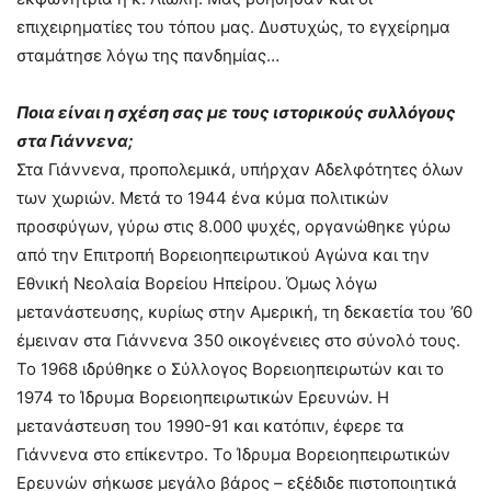
επιχειρηματίες του τόπου μας. Δυστυχώς, το εγχείρημα
σταμάτησε λόγω της πανδημίας…
Ποια είναι η σχέση σας με τους ιστορικούς συλλόγους
στα Γιάννενα;
Στα Γιάννενα, προπολεμικά, υπήρχαν Αδελφότητες όλων
των χωριών. Μετά το 1944 ένα κύμα πολιτικών
προσφύγων, γύρω στις 8.000 ψυχές, οργανώθηκε γύρω
από την Επιτροπή Βορειοηπειρωτικού Αγώνα και την
Εθνική Νεολαία Βορείου Ηπείρου. Όμως λόγω
μετανάστευσης, κυρίως στην Αμερική, τη δεκαετία του ’60
έμειναν στα Γιάννενα 350 οικογένειες στο σύνολό τους.
Το 1968 ιδρύθηκε ο Σύλλογος Βορειοηπειρωτών και το
1974 το Ίδρυμα Βορειοηπειρωτικών Ερευνών. Η
μετανάστευση του 1990-91 και κατόπιν, έφερε τα
Γιάννενα στο επίκεντρο. Το Ίδρυμα Βορειοηπειρωτικών
Ερευνών σήκωσε μεγάλο βάρος – εξέδιδε πιστοποιητικά