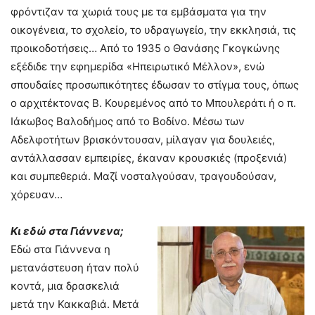
φρόντιζαν τα χωριά τους με τα εμβάσματα για την
οικογένεια, το σχολείο, το υδραγωγείο, την εκκλησιά, τις
προικοδοτήσεις… Από το 1935 ο Θανάσης Γκογκώνης
εξέδιδε την εφημερίδα «Ηπειρωτικό Μέλλον», ενώ
σπουδαίες προσωπικότητες έδωσαν το στίγμα τους, όπως
ο αρχιτέκτονας Β. Κουρεμένος από το Μπουλεράτι ή ο π.
Ιάκωβος Βαλοδήμος από το Βοδίνο. Μέσω των
Αδελφοτήτων βρισκόντουσαν, μίλαγαν για δουλειές,
αντάλλασσαν εμπειρίες, έκαναν κρουσκιές (προξενιά)
και συμπεθεριά. Μαζί νοσταλγούσαν, τραγουδούσαν,
χόρευαν…
Κι εδώ στα Γιάννενα;
Εδώ στα Γιάννενα η
μετανάστευση ήταν πολύ
κοντά, μια δρασκελιά
μετά την Κακκαβιά. Μετά