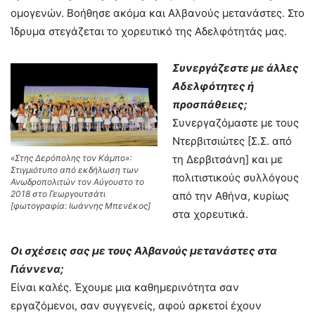
ομογενών. Βοήθησε ακόμα και Αλβανούς μετανάστες. Στο
Ίδρυμα στεγάζεται το χορευτικό της Αδελφότητάς μας.
Συνεργάζεστε με άλλες
Αδελφότητες ή
προσπάθειες;
Συνεργαζόμαστε με τους
Ντερβιτσιώτες [Σ.Σ. από
«Στης Δερόπολης τον Κάμπο»:
τη Δερβιτσάνη] και με
Στιγμιότυπο από εκδήλωση των
πολιτιστικούς συλλόγους
Ανωδροπολιτών τον Αύγουστο το
2018 στο Γεωργουτσάτι
από την Αθήνα, κυρίως
[φωτογραφία: Ιωάννης Μπενέκος]
στα χορευτικά.
Οι σχέσεις σας με τους Αλβανούς μετανάστες στα
Γιάννενα;
Είναι καλές. Έχουμε μια καθημερινότητα σαν
εργαζόμενοι, σαν συγγενείς, αφού αρκετοί έχουν