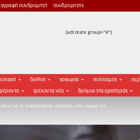
εγγραφή συνδρομητή
συνδρομητής
[adrotate group="4"]
ολιτική
διεθνή
κοινωνία
πολιτισμός
περ
αφέροντα
τρέχοντα νέα
δρόμος της αριστεράς
 ΜΙΛΆ ΓΙΑ ΤΗ ΣΥΝΕΧΙΖΌΜΕΝΗ «ΟΜΗΡΕΊΑ» ΑΠΌ ΟΜΆΔΑ ΤΟΥ...