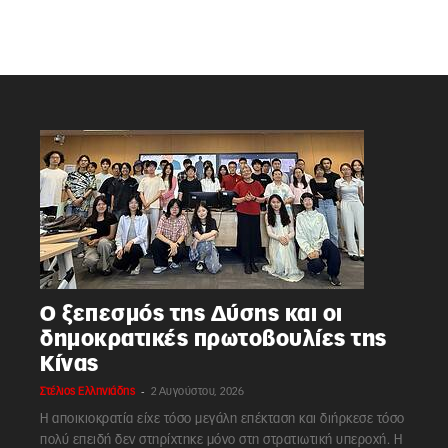
Ο ξεπεσμός της Δύσης και οι
δημοκρατικές πρωτοβουλίες της
Κίνας
-
Στέλιος Ελληνιάδης
2 Αυγούστου, 2026
Η αποικιοκρατία είχε τόσο μεγάλη επέκταση και διήρκεσε τόσο
πολύ επειδή δεν στηρίχτηκε μόνο στη στρατιωτική υπεροχή. Η