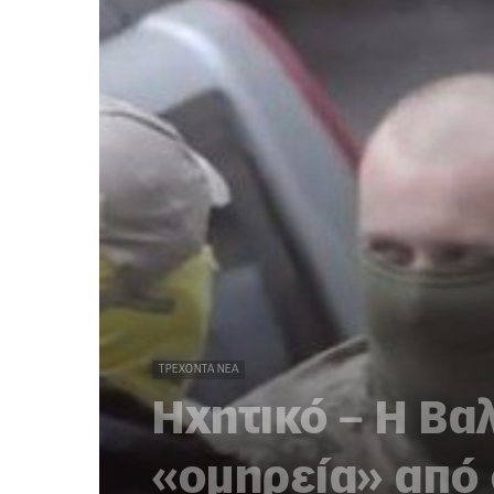
ΤΡΈΧΟΝΤΑ ΝΈΑ
Ηχητικό – Η Βα
«ομηρεία» από 