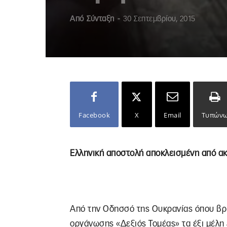
Από
Σύνταξη
-
30 Σεπτεμβρίου, 2015
Facebook
X
Email
Τυπών
Ελληνική αποστολή αποκλεισμένη από α
Από την Οδησσό της Ουκρανίας όπου βρί
οργάνωσης «Δεξιός Τομέας» τα έξι μέλη