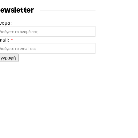
ewsletter
νομα:
mail:
*
Εγγραφή
ε