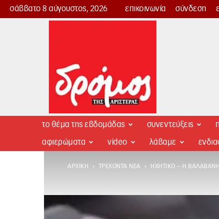
σάββατο 8 αύγουστος, 2026
επικοινωνία
σύνδεση
Δρόμος
της
Αριστεράς
το θέμα της εβδομάδας
συνεντεύξεις
π
αφιερώματα
video
λάβαμε
ενδι
ΑΡΧΙΚΉ
ΤΡΈΧΟΝΤΑ ΝΈΑ
ΗΧΗΤΙΚΌ – Η ΒΑΛΑΒΆΝΗ