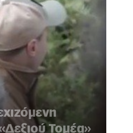
νεχιζόμενη
 «Δεξιού Τομέα»