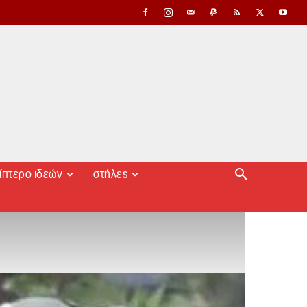
ίπτερο ιδεών
στήλες