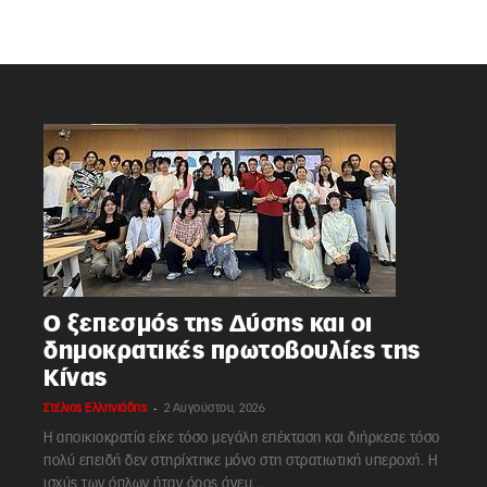
Ο ξεπεσμός της Δύσης και οι
δημοκρατικές πρωτοβουλίες της
Κίνας
-
Στέλιος Ελληνιάδης
2 Αυγούστου, 2026
Η αποικιοκρατία είχε τόσο μεγάλη επέκταση και διήρκεσε τόσο
πολύ επειδή δεν στηρίχτηκε μόνο στη στρατιωτική υπεροχή. Η
ισχύς των όπλων ήταν όρος άνευ...