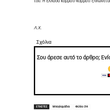
του. Η Ελλάδα κομμάτι-κομμάτι ξηλώνετα
Λ.Χ.
Σχόλια
Σου άρεσε αυτό το άρθρο; Ενί
ΕΤΙΚΕΤΕΣ
Μπαγλαμάδες
Φύλλο 314