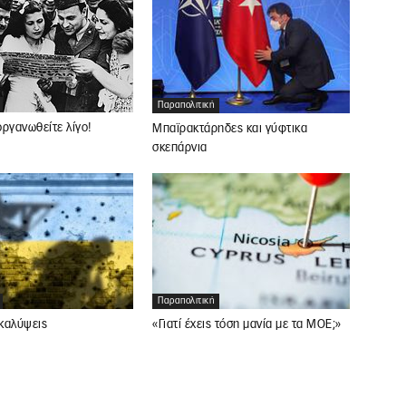
Παραπολιτική
 οργανωθείτε λίγο!
Μπαϊρακτάρηδες και γύφτικα
σκεπάρνια
Παραπολιτική
καλύψεις
«Γιατί έχεις τόση μανία με τα ΜΟΕ;»