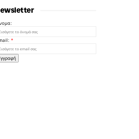
ewsletter
νομα:
mail:
*
Εγγραφή