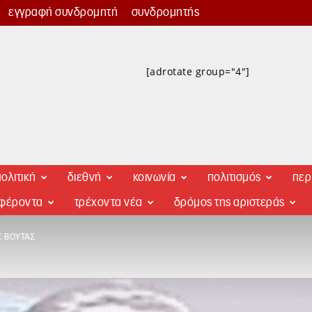
εγγραφή συνδρομητή
συνδρομητής
[adrotate group="4"]
ολιτική
διεθνή
κοινωνία
πολιτισμός
περ
αφέροντα
τρέχοντα νέα
δρόμος της αριστεράς
Σ ΒΟΎΤΑΣ