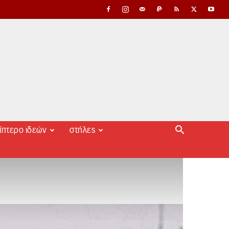
ίπτερο ιδεών
στήλες