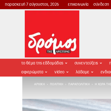
παρασκευή 7 αύγουστος, 2026
επικοινωνία
σύνδεση
Δρόμος
της
Αριστεράς
το θέμα της εβδομάδας
συνεντεύξεις
π
αφιερώματα
video
λάβαμε
ενδι
ΑΡΧΙΚΉ
ΠΟΛΙΤΙΚΉ
ΠΑΡΑΠΟΛΙΤΙΚΉ
Η ΧΏΡΑ ΤΗ