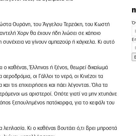
n
Ό
 Κώστα Ουράνη, του Άγγελου Τερζάκη, του Κωστή
αντελή Χορν θα έχουν ήδη λιώσει σε κάποιο
E
η συνέχεια να γίνουν αμπαζούρ ή κάγκελα. Κι αυτό
κι ο καθένας, Έλληνας ή ξένος, θεωρεί δικαίωμά
α αεροδρόμια, οι Γάλλοι το νερό, οι Κινέζοι τα
α και τις επιχειρήσεις και πάει λέγοντας. Όλα τα
ερόμενοι ως αριστεροί. Οπότε γιατί να μην χτυπάνε
τόπος ξεπουλημένος πατόκορφα, για το κεφάλι του
ια λεηλασία. Κι ο καθένας βουτάει ό,τι βρει μπροστά