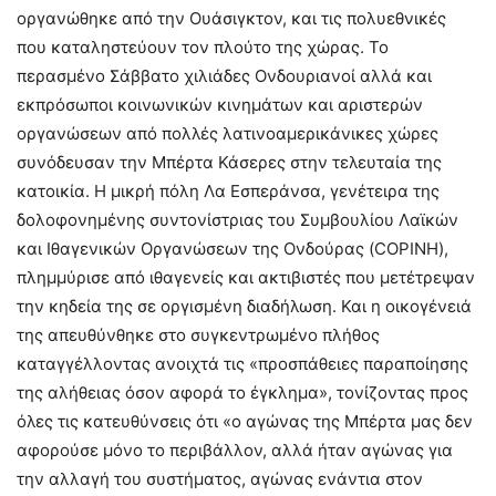
οργανώθηκε από την Ουάσιγκτον, και τις πολυεθνικές
που καταληστεύουν τον πλούτο της χώρας. Το
περασμένο Σάββατο χιλιάδες Ονδουριανοί αλλά και
εκπρόσωποι κοινωνικών κινημάτων και αριστερών
οργανώσεων από πολλές λατινοαμερικάνικες χώρες
συνόδευσαν την Μπέρτα Κάσερες στην τελευταία της
κατοικία. Η μικρή πόλη Λα Εσπεράνσα, γενέτειρα της
δολοφονημένης συντονίστριας του Συμβουλίου Λαϊκών
και Ιθαγενικών Οργανώσεων της Ονδούρας (COPINH),
πλημμύρισε από ιθαγενείς και ακτιβιστές που μετέτρεψαν
την κηδεία της σε οργισμένη διαδήλωση. Και η οικογένειά
της απευθύνθηκε στο συγκεντρωμένο πλήθος
καταγγέλλοντας ανοιχτά τις «προσπάθειες παραποίησης
της αλήθειας όσον αφορά το έγκλημα», τονίζοντας προς
όλες τις κατευθύνσεις ότι «ο αγώνας της Μπέρτα μας δεν
αφορούσε μόνο το περιβάλλον, αλλά ήταν αγώνας για
την αλλαγή του συστήματος, αγώνας ενάντια στον