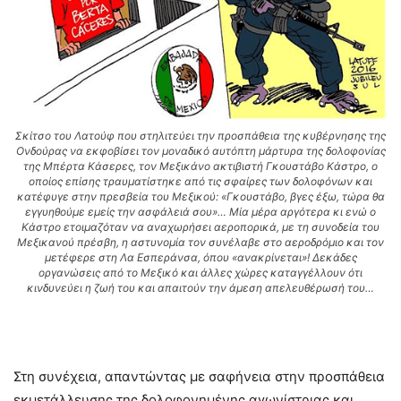
Σκίτσο του Λατούφ που στηλιτεύει την προσπάθεια της κυβέρνησης της
Ονδούρας να εκφοβίσει τον μοναδικό αυτόπτη μάρτυρα της δολοφονίας
της Μπέρτα Κάσερες, τον Μεξικάνο ακτιβιστή Γκουστάβο Κάστρο, ο
οποίος επίσης τραυματίστηκε από τις σφαίρες των δολοφόνων και
κατέφυγε στην πρεσβεία του Μεξικού: «Γκουστάβο, βγες έξω, τώρα θα
εγγυηθούμε εμείς την ασφάλειά σου»… Μία μέρα αργότερα κι ενώ ο
Κάστρο ετοιμαζόταν να αναχωρήσει αεροπορικά, με τη συνοδεία του
Μεξικανού πρέσβη, η αστυνομία τον συνέλαβε στο αεροδρόμιο και τον
μετέφερε στη Λα Εσπεράνσα, όπου «ανακρίνεται»! Δεκάδες
οργανώσεις από το Μεξικό και άλλες χώρες καταγγέλλουν ότι
κινδυνεύει η ζωή του και απαιτούν την άμεση απελευθέρωσή του…
Στη συνέχεια, απαντώντας με σαφήνεια στην προσπάθεια
εκμετάλλευσης της δολοφονημένης αγωνίστριας και