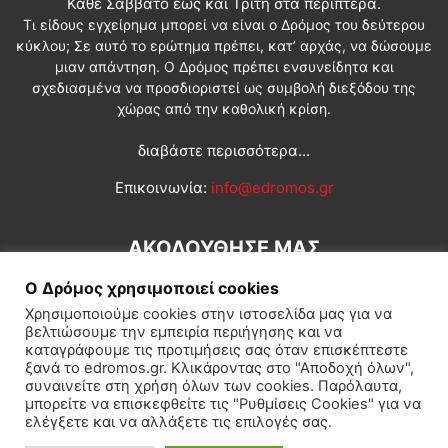
Κάθε Σάββατο έως και Τρίτη στα περίπτερα.
Τι είδους εγχείρημα μπορεί να είναι ο Δρόμος του δεύτερου
κύκλου; Σε αυτό το ερώτημα πρέπει, κατ’ αρχάς, να δώσουμε
μιαν απάντηση. Ο Δρόμος πρέπει ενσυνείδητα και
σχεδιασμένα να προσδιοριστεί ως συμβολή διεξόδου της
χώρας από την καθολική κρίση.
διαβάστε περισσότερα...
Επικοινωνία:
info@edromos.gr
ΑΚΟΛΟΥΘΗΣΕ ΜΑΣ
Ο Δρόμος χρησιμοποιεί cookies
Χρησιμοποιούμε cookies στην ιστοσελίδα μας για να
βελτιώσουμε την εμπειρία περιήγησης και να
καταγράφουμε τις προτιμήσεις σας όταν επισκέπτεστε
ξανά το edromos.gr. Κλικάροντας στο "Αποδοχή όλων",
συναινείτε στη χρήση όλων των cookies. Παρόλαυτα,
Εγγραφή συνδρομητή
Πολιτική
Διεθνή
Κοινωνία
μπορείτε να επισκεφθείτε τις "Ρυθμίσεις Cookies" για να
ελέγξετε και να αλλάξετε τις επιλογές σας.
Πολιτισμός
Αφιερώματα