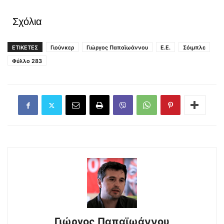
Σχόλια
ΕΤΙΚΕΤΕΣ
Γιούνκερ
Γιώργος Παπαϊωάννου
Ε.Ε.
Σόιμπλε
Φύλλο 283
Γιώργος Παπαϊωάννου