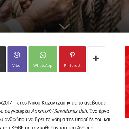
ω
Viber
WhatsApp
Pinterest
«2017 – έτος Νίκου Καζαντζάκη» με το ανέβασμα
ίου συγγραφέα
Ασκητική
(
Salvatores dei
). Ένα έργο
υ ανθρώπου να βρει το νόημα της ύπαρξής του και
ν του ΚΘΒΕ με την καθοδήγηση του Ανδρέα