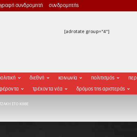
γγραφή συνδρομητή
συνδρομητής
[adrotate group="4"]
ολιτική
διεθνή
κοινωνία
πολιτισμός
περ
αφέροντα
τρέχοντα νέα
δρόμος της αριστεράς
ΤΖΆΚΗ ΣΤΟ ΚΘΒΕ