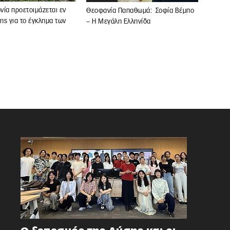
ωνία προετοιμάζεται εν
Θεοφανία Παπαθωμά: Σοφία Βέμπο
κης για το έγκλημα των
– Η Μεγάλη Ελληνίδα