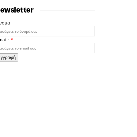
ewsletter
νομα:
mail:
*
Εγγραφή