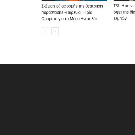
Τ57: Η κοιν
Σκέψεις εξ αφορμής της θεατρικής
όψει της δί
παράστασης «Πυρεξία ‒ Τρία
Τεμπών
Οράματα για τη Μέση Ανατολή»