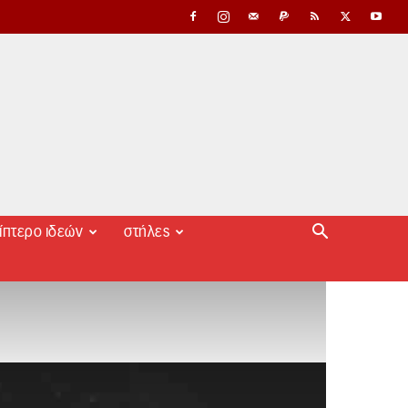
ίπτερο ιδεών
στήλες