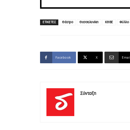
ΕΤΙΚΕΤΕΣ
Θέατρο
Θεσσαλονίκη
ΚΘΒΕ
Φύλλο 
Facebook
X
Emai
Σύνταξη