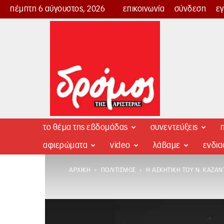
πέμπτη 6 αύγουστος, 2026
επικοινωνία
σύνδεση
ε
Δρόμος
της
Αριστεράς
το θέμα της εβδομάδας
συνεντεύξεις
π
αφιερώματα
video
λάβαμε
ενδι
ΑΡΧΙΚΉ
ΠΟΛΙΤΙΣΜΌΣ
Η ΑΣΚΗΤΙΚΉ ΤΟΥ Ν. ΚΑΖΑΝ