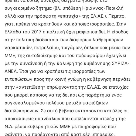
πρέπει να δίνεις συνεχώς δείγματα γραφής στο
συγκεκριμένο ζήτημα (βλ. υπόθεση Ηριάννας-Περικλή
αλλά και την πρόσφατη «επιτυχία» της ΕΛ.ΑΣ.). Πέμπτο,
γιατί πρέπει να κρατηθούν και κάποιες ισορροπίες. Στην
Ελλάδα του 2017 η πολιτική έχει μαφιοποιηθεί. Η είσοδος
στην πολιτική διαδικασία των διαφόρων λαθρεμπόρων
ναρκωτικών, πετρελαίου, τσιγάρων, όπλων κοκ μέσω των
ΜΜΕ, της αυτοδιοίκησης και του ποδοσφαίρου έχει γίνει
με την συναίνεση ή την κάλυψη της κυβέρνησης ΣΥΡΙΖΑ-
ΑΝΕΛ. Έτσι για να κρατήσει τις ισορροπίες των
εντυπώσεων προς την κοινή γνώμη η κυβέρνηση περνάει
στην «αντεπίθεση» σπρώχνοντας την ΕΛ.ΑΣ. σε επιτυχίες
που μπορεί κάποιος να τις δει και ως παράρτημα ενός
συγκεκαλυμμένου πολέμου μεταξύ μαφιόζικων
διαπλεκόμενων. Σε αυτό βέβαια εντάσσονται και όλες οι
αποκαλύψεις σκανδάλων που εμπλέκονται στελέχη της
Ν.Δ. μέσω κυβερνητικών ΜΜΕ με πληροφορίες που
φαίνεται να προέρχονται από κρατικές υπηρεσίες.