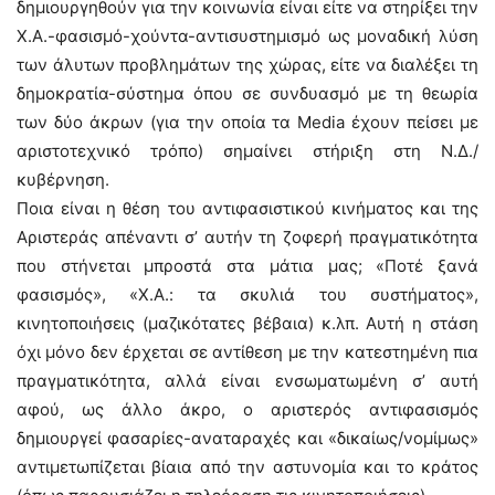
δημιουργηθούν για την κοινωνία είναι είτε να στηρίξει την
Χ.Α.-φασισμό-χούντα-αντισυστημισμό ως μοναδική λύση
των άλυτων προβλημάτων της χώρας, είτε να διαλέξει τη
δημοκρατία-σύστημα όπου σε συνδυασμό με τη θεωρία
των δύο άκρων (για την οποία τα Μedia έχουν πείσει με
αριστοτεχνικό τρόπο) σημαίνει στήριξη στη Ν.Δ./
κυβέρνηση.
Ποια είναι η θέση του αντιφασιστικού κινήματος και της
Αριστεράς απέναντι σ’ αυτήν τη ζοφερή πραγματικότητα
που στήνεται μπροστά στα μάτια μας; «Ποτέ ξανά
φασισμός», «Χ.Α.: τα σκυλιά του συστήματος»,
κινητοποιήσεις (μαζικότατες βέβαια) κ.λπ. Αυτή η στάση
όχι μόνο δεν έρχεται σε αντίθεση με την κατεστημένη πια
πραγματικότητα, αλλά είναι ενσωματωμένη σ’ αυτή
αφού, ως άλλο άκρο, ο αριστερός αντιφασισμός
δημιουργεί φασαρίες-αναταραχές και «δικαίως/νομίμως»
αντιμετωπίζεται βίαια από την αστυνομία και το κράτος