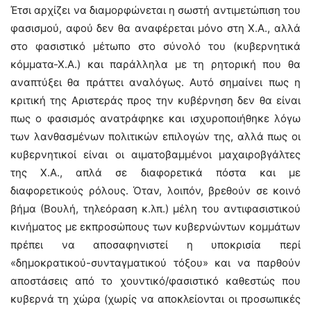
Έτσι αρχίζει να διαμορφώνεται η σωστή αντιμετώπιση του
φασισμού, αφού δεν θα αναφέρεται μόνο στη Χ.Α., αλλά
στο φασιστικό μέτωπο στο σύνολό του (κυβερνητικά
κόμματα-Χ.Α.) και παράλληλα με τη ρητορική που θα
αναπτύξει θα πράττει αναλόγως. Αυτό σημαίνει πως η
κριτική της Αριστεράς προς την κυβέρνηση δεν θα είναι
πως ο φασισμός ανατράφηκε και ισχυροποιήθηκε λόγω
των λανθασμένων πολιτικών επιλογών της, αλλά πως οι
κυβερνητικοί είναι οι αιματοβαμμένοι μαχαιροβγάλτες
της Χ.Α., απλά σε διαφορετικά πόστα και με
διαφορετικούς ρόλους. Όταν, λοιπόν, βρεθούν σε κοινό
βήμα (Βουλή, τηλεόραση κ.λπ.) μέλη του αντιφασιστικού
κινήματος με εκπροσώπους των κυβερνώντων κομμάτων
πρέπει να αποσαφηνιστεί η υποκρισία περί
«δημοκρατικού-συνταγματικού τόξου» και να παρθούν
αποστάσεις από το χουντικό/φασιστικό καθεστώς που
κυβερνά τη χώρα (χωρίς να αποκλείονται οι προσωπικές