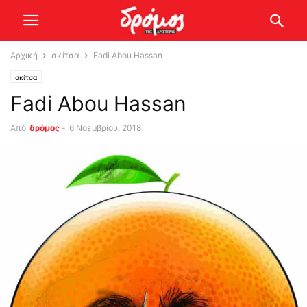
Αρχική
σκίτσα
Fadi Abou Hassan
σκίτσα
Fadi Abou Hassan
Από
δρόμος
-
6 Νοεμβρίου, 2018