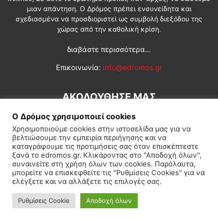
μιαν απάντηση. Ο Δρόμος πρέπει ενσυνείδητα και
σχεδιασμένα να προσδιοριστεί ως συμβολή διεξόδου της
χώρας από την καθολική κρίση.
διαβάστε περισσότερα...
Επικοινωνία:
info@edromos.gr
ΑΚΟΛΟΥΘΗΣΕ ΜΑΣ
Ο Δρόμος χρησιμοποιεί cookies
Χρησιμοποιούμε cookies στην ιστοσελίδα μας για να
βελτιώσουμε την εμπειρία περιήγησης και να
καταγράφουμε τις προτιμήσεις σας όταν επισκέπτεστε
ξανά το edromos.gr. Κλικάροντας στο "Αποδοχή όλων",
συναινείτε στη χρήση όλων των cookies. Παρόλαυτα,
Εγγραφή συνδρομητή
Πολιτική
Διεθνή
Κοινωνία
μπορείτε να επισκεφθείτε τις "Ρυθμίσεις Cookies" για να
ελέγξετε και να αλλάξετε τις επιλογές σας.
Πολιτισμός
Αφιερώματα
Ρυθμίσεις Cookie
Αποδοχή όλων
© Δρόμος της Αριστεράς