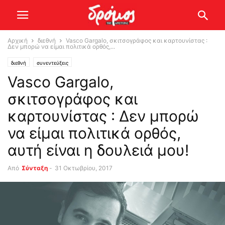
Αρχική
διεθνή
Vasco Gargalo, σκιτσογράφος και καρτουνίστας :
Δεν μπορώ να είμαι πολιτικά ορθός,...
διεθνή
συνεντεύξεις
Vasco Gargalo,
σκιτσογράφος και
καρτουνίστας : Δεν μπορώ
να είμαι πολιτικά ορθός,
αυτή είναι η δουλειά μου!
Από
Σύνταξη
-
31 Οκτωβρίου, 2017