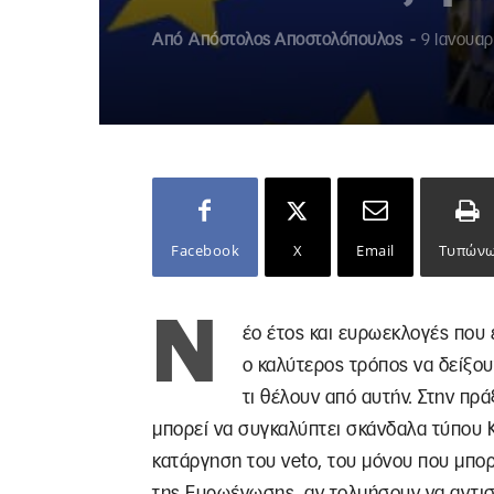
Από
Απόστολος Αποστολόπουλος
-
9 Ιανουαρ
Facebook
X
Email
Τυπών
Ν
έο έτος και ευρωεκλογές που 
ο καλύτερος τρόπος να δείξου
τι θέλουν από αυτήν. Στην πρά
μπορεί να συγκαλύπτει σκάνδαλα τύπου Κ
κατάργηση του veto, του μόνου που μπορ
της Ευρωένωσης, αν τολμήσουν να αντισ