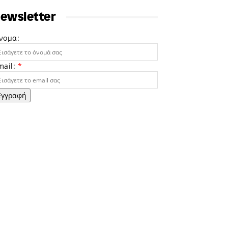
ewsletter
νομα:
mail:
*
Εγγραφή