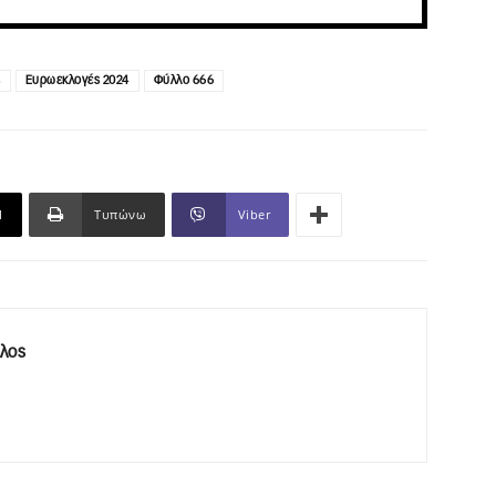
ς
Ευρωεκλογές 2024
Φύλλο 666
l
Τυπώνω
Viber
λος