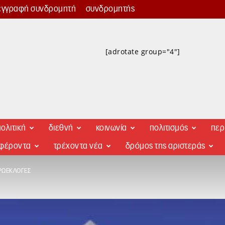
εγγραφή συνδρομητή
συνδρομητής
[adrotate group="4"]
ολιτική
διεθνή
κοινωνία
πολιτισμός
περ
αφέροντα
τρέχοντα νέα
δρόμος της αριστεράς
ΡΩΕΚΛΟΓΈΣ