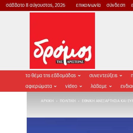
σάββατο 8 αύγουστος, 2026
επικοινωνία
σύνδεση
Δρόμος
της
Αριστεράς
το θέμα της εβδομάδας
συνεντεύξεις
π
αφιερώματα
video
λάβαμε
ενδι
ΑΡΧΙΚΉ
ΠΟΛΙΤΙΚΉ
ΕΘΝΙΚΉ ΑΝΕΞΑΡΤΗΣΊΑ ΚΑΙ ΕΥ