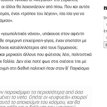
αι οι άλλοι θα λαχανιάζουν από πίσω. Που και αυτός
n
μός, ένας «τρόπος του λέγειν», ίσα ίσα για να
Ό
άμισο».
E
ας «γεωπολιτικός νάνος», υπάκουος στον αφέντη
θε σημερινή επιχείρηση-γίγας, έναν επιστάτη με
 Ποιος καταλληλότερος από τους Γερμανούς;
και μερικούς άλλους που φώτισαν, λέει, πολιτιστικά
ι Γαλλία. Δεν είχε ποτέ φως στις σχέσεις της με
ιγμή στη διεθνή πολιτική ήταν στον Β΄ Παγκόσμιο
ουν παρακάμψει τα περισσότερα από όσα
ένει το veto. Οπότε οι «ευφυείς» ισχυροί
 αυτό το αποκούμπι του κόσμου, και θα