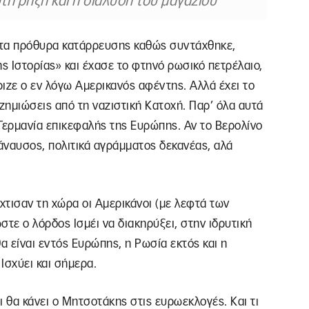
τη ρήξη και η διάλυση του μαγαζιού
 στα πρόθυρα κατάρρευσης καθώς συντάχθηκε,
ς Ιστορίας» και έχασε το φτηνό ρωσικό πετρέλαιο,
ιζε ο εν λόγω Αμερικανός αφέντης. Αλλά έχει το
ζημιώσεις από τη ναζιστική Κατοχή. Παρ’ όλα αυτά
 Γερμανία επικεφαλής της Ευρώπης. Αν το Βερολίνο
 βάναυσος, πολιτικά αγράμματος δεκανέας, αλά
χτισαν τη χώρα οι Αμερικάνοι (με λεφτά των
τε ο λόρδος Ισμέι να διακηρύξει, στην ιδρυτική
θα είναι εντός Ευρώπης, η Ρωσία εκτός και η
 Ισχύει και σήμερα.
τι θα κάνει ο Μητσοτάκης στις ευρωεκλογές. Και τι