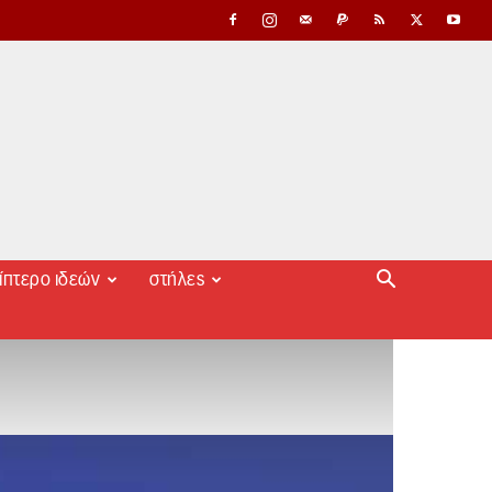
ίπτερο ιδεών
στήλες