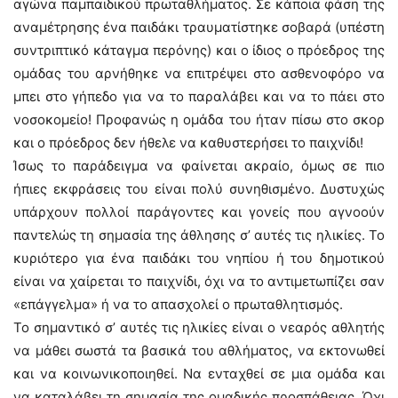
αγώνα παμπαιδικού πρωταθλήματος. Σε κάποια φάση της
αναμέτρησης ένα παιδάκι τραυματίστηκε σοβαρά (υπέστη
συντριπτικό κάταγμα περόνης) και ο ίδιος ο πρόεδρος της
ομάδας του αρνήθηκε να επιτρέψει στο ασθενοφόρο να
μπει στο γήπεδο για να το παραλάβει και να το πάει στο
νοσοκομείο! Προφανώς η ομάδα του ήταν πίσω στο σκορ
και ο πρόεδρος δεν ήθελε να καθυστερήσει το παιχνίδι!
Ίσως το παράδειγμα να φαίνεται ακραίο, όμως σε πιο
ήπιες εκφράσεις του είναι πολύ συνηθισμένο. Δυστυχώς
υπάρχουν πολλοί παράγοντες και γονείς που αγνοούν
παντελώς τη σημασία της άθλησης σ’ αυτές τις ηλικίες. Το
κυριότερο για ένα παιδάκι του νηπίου ή του δημοτικού
είναι να χαίρεται το παιχνίδι, όχι να το αντιμετωπίζει σαν
«επάγγελμα» ή να το απασχολεί ο πρωταθλητισμός.
Το σημαντικό σ’ αυτές τις ηλικίες είναι ο νεαρός αθλητής
να μάθει σωστά τα βασικά του αθλήματος, να εκτονωθεί
και να κοινωνικοποιηθεί. Να ενταχθεί σε μια ομάδα και
να καταλάβει τη σημασία της ομαδικής προσπάθειας. Όχι