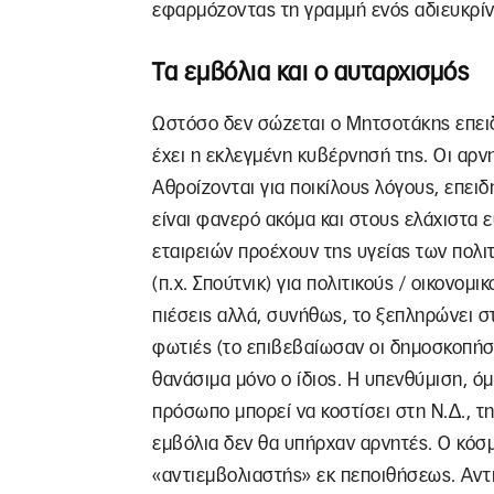
εφαρμόζοντας τη γραμμή ενός αδιευκρί
Τα εμβόλια και ο αυταρχισμός
Ωστόσο δεν σώζεται ο Μητσοτάκης επειδή
έχει η εκλεγμένη κυβέρνησή της. Οι αρνη
Αθροίζονται για ποικίλους λόγους, επειδ
είναι φανερό ακόμα και στους ελάχιστα 
εταιρειών προέχουν της υγείας των πολι
(π.χ. Σπούτνικ) για πολιτικούς / οικονομ
πιέσεις αλλά, συνήθως, το ξεπληρώνει στ
φωτιές (το επιβεβαίωσαν οι δημοσκοπή
θανάσιμα μόνο ο ίδιος. Η υπενθύμιση, όμω
πρόσωπο μπορεί να κοστίσει στη Ν.Δ., τ
εμβόλια δεν θα υπήρχαν αρνητές. Ο κόσμ
«αντιεμβολιαστής» εκ πεποιθήσεως. Αντι