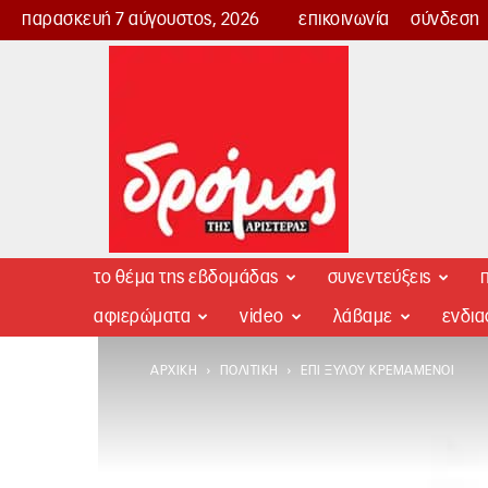
παρασκευή 7 αύγουστος, 2026
επικοινωνία
σύνδεση
Δρόμος
της
Αριστεράς
το θέμα της εβδομάδας
συνεντεύξεις
π
αφιερώματα
video
λάβαμε
ενδι
ΑΡΧΙΚΉ
ΠΟΛΙΤΙΚΉ
ΕΠΊ ΞΎΛΟΥ ΚΡΕΜΆΜΕΝΟΙ