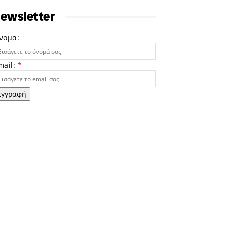
ewsletter
νομα:
mail:
*
Εγγραφή