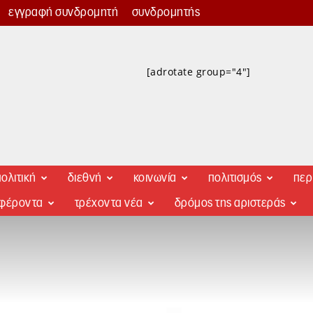
εγγραφή συνδρομητή
συνδρομητής
[adrotate group="4"]
ολιτική
διεθνή
κοινωνία
πολιτισμός
περ
αφέροντα
τρέχοντα νέα
δρόμος της αριστεράς