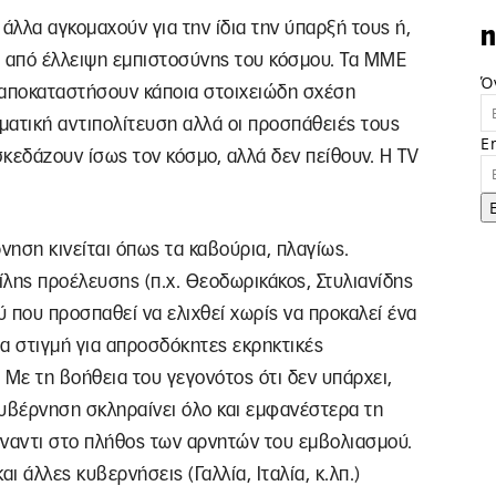
άλλα αγκομαχούν για την ίδια την ύπαρξή τους ή,
n
ά από έλλειψη εμπιστοσύνης του κόσμου. Τα ΜΜΕ
Ό
α αποκαταστήσουν κάποια στοιχειώδη σχέση
ματική αντιπολίτευση αλλά οι προσπάθειές τους
E
σκεδάζουν ίσως τον κόσμο, αλλά δεν πείθουν. Η TV
νηση κινείται όπως τα καβούρια, πλαγίως.
ίλης προέλευσης (π.χ. Θεοδωρικάκος, Στυλιανίδης
ύ που προσπαθεί να ελιχθεί χωρίς να προκαλεί ένα
α στιγμή για απροσδόκητες εκρηκτικές
. Με τη βοήθεια του γεγονότος ότι δεν υπάρχει,
κυβέρνηση σκληραίνει όλο και εμφανέστερα τη
έναντι στο πλήθος των αρνητών του εμβολιασμού.
αι άλλες κυβερνήσεις (Γαλλία, Ιταλία, κ.λπ.)