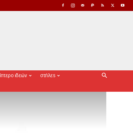
ίπτερο ιδεών
στήλες