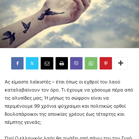
Ας είμαστε λαϊκιστές – έτσι όπως οι εχθροί του λαού
καταλαβαίνουν τον όρο. Τι έχουμε να χάσουμε πέρα από
τις αλυσίδες μας; Ή μήπως το σώφρον είναι να
περιμένουμε 99 χρόνια ψύχραιμοι και πολιτικώς ορθοί
δουλοπάροικοι της αποικίας χρέους έως τέταρτης και
πέμπτης γενεάς;
Όχι! Ο ελληνικός λαός θα τινάξει από πάνω του τον ζυγό