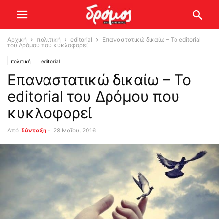
Αρχική
πολιτική
editorial
Επαναστατικώ δικαίω – Το editorial
του Δρόμου που κυκλοφορεί
πολιτική
editorial
Επαναστατικώ δικαίω – Το
editorial του Δρόμου που
κυκλοφορεί
Από
Σύνταξη
-
28 Μαΐου, 2016