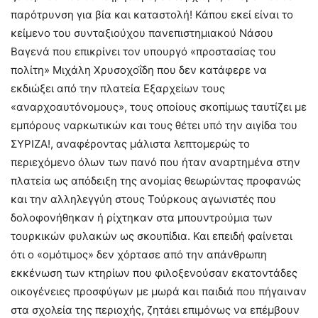
παρότρυνση για βία και καταστολή! Κάπου εκεί είναι το
κείμενο του συνταξιούχου πανεπιστημιακού Νάσου
Βαγενά που επικρίνει τον υπουργό «προστασίας του
πολίτη» Μιχάλη Χρυσοχοΐδη που δεν κατάφερε να
εκδιώξει από την πλατεία Εξαρχείων τους
«αναρχοαυτόνομους», τους οποίους σκοπίμως ταυτίζει με
εμπόρους ναρκωτικών και τους θέτει υπό την αιγίδα του
ΣΥΡΙΖΑ!, αναφέροντας μάλιστα λεπτομερώς το
περιεχόμενο όλων των πανό που ήταν αναρτημένα στην
πλατεία ως απόδειξη της ανομίας θεωρώντας προφανώς
και την αλληλεγγύη στους Τούρκους αγωνιστές που
δολοφονήθηκαν ή ρίχτηκαν στα μπουντρούμια των
τουρκικών φυλακών ως σκουπίδια. Και επειδή φαίνεται
ότι ο «ομότιμος» δεν χόρτασε από την απάνθρωπη
εκκένωση των κτηρίων που φιλοξενούσαν εκατοντάδες
οικογένειες προσφύγων με μωρά και παιδιά που πήγαιναν
στα σχολεία της περιοχής, ζητάει επιμόνως να επέμβουν