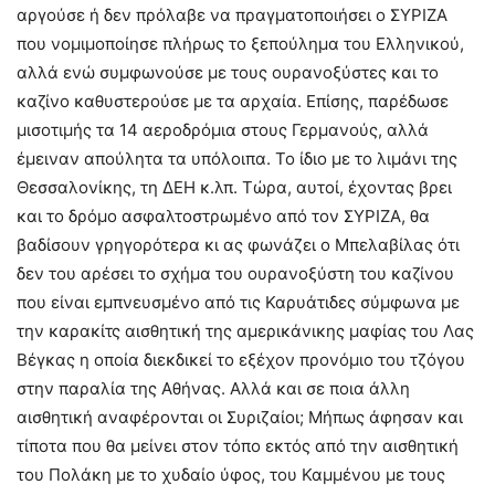
αργούσε ή δεν πρόλαβε να πραγματοποιήσει ο ΣΥΡΙΖΑ
που νομιμοποίησε πλήρως το ξεπούλημα του Ελληνικού,
αλλά ενώ συμφωνούσε με τους ουρανοξύστες και το
καζίνο καθυστερούσε με τα αρχαία. Επίσης, παρέδωσε
μισοτιμής τα 14 αεροδρόμια στους Γερμανούς, αλλά
έμειναν απούλητα τα υπόλοιπα. Το ίδιο με το λιμάνι της
Θεσσαλονίκης, τη ΔΕΗ κ.λπ. Τώρα, αυτοί, έχοντας βρει
και το δρόμο ασφαλτοστρωμένο από τον ΣΥΡΙΖΑ, θα
βαδίσουν γρηγορότερα κι ας φωνάζει ο Μπελαβίλας ότι
δεν του αρέσει το σχήμα του ουρανοξύστη του καζίνου
που είναι εμπνευσμένο από τις Καρυάτιδες σύμφωνα με
την καρακίτς αισθητική της αμερικάνικης μαφίας του Λας
Βέγκας η οποία διεκδικεί το εξέχον προνόμιο του τζόγου
στην παραλία της Αθήνας. Αλλά και σε ποια άλλη
αισθητική αναφέρονται οι Συριζαίοι; Μήπως άφησαν και
τίποτα που θα μείνει στον τόπο εκτός από την αισθητική
του Πολάκη με το χυδαίο ύφος, του Καμμένου με τους