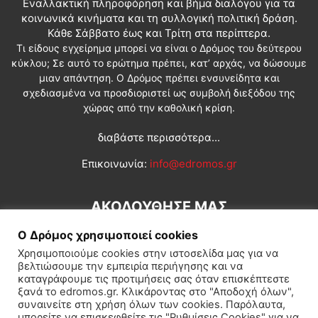
Εναλλακτική πληροφόρηση και βήμα διαλόγου για τα
κοινωνικά κινήματα και τη συλλογική πολιτική δράση.
Κάθε Σάββατο έως και Τρίτη στα περίπτερα.
Τι είδους εγχείρημα μπορεί να είναι ο Δρόμος του δεύτερου
κύκλου; Σε αυτό το ερώτημα πρέπει, κατ’ αρχάς, να δώσουμε
μιαν απάντηση. Ο Δρόμος πρέπει ενσυνείδητα και
σχεδιασμένα να προσδιοριστεί ως συμβολή διεξόδου της
χώρας από την καθολική κρίση.
διαβάστε περισσότερα...
Επικοινωνία:
info@edromos.gr
ΑΚΟΛΟΥΘΗΣΕ ΜΑΣ
Ο Δρόμος χρησιμοποιεί cookies
Χρησιμοποιούμε cookies στην ιστοσελίδα μας για να
βελτιώσουμε την εμπειρία περιήγησης και να
καταγράφουμε τις προτιμήσεις σας όταν επισκέπτεστε
ξανά το edromos.gr. Κλικάροντας στο "Αποδοχή όλων",
συναινείτε στη χρήση όλων των cookies. Παρόλαυτα,
Εγγραφή συνδρομητή
Πολιτική
Διεθνή
Κοινωνία
μπορείτε να επισκεφθείτε τις "Ρυθμίσεις Cookies" για να