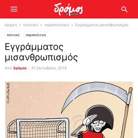
Αρχική
πολιτική
παραπολιτική
Εγγράμματος μισανθρωπισμός
πολιτική
παραπολιτική
Εγγράμματος
μισανθρωπισμός
Από
δρόμος
-
31 Οκτωβρίου, 2019