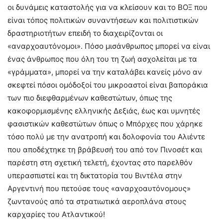
οι δυνάμεις καταστολής για να κλείσουν και το ΒΟΞ που
είναι τόπος πολιτικών συναντήσεων και πολιτιστικών
δραστηριοτήτων επειδή το διαχειρίζονται οι
«αναρχοαυτόνομοι». Πόσο μισάνθρωπος μπορεί να είναι
ένας άνθρωπος που όλη του τη ζωή ασχολείται με τα
«γράμματα», μπορεί να την καταλάβει κανείς μόνο αν
σκεφτεί πόσοι ομόδοξοί του μικροαστοί είναι βαποράκια
των πιο διεφθαρμένων καθεστώτων, όπως της
κακοφορμισμένης ελληνικής Δεξιάς, έως και υμνητές
φασιστικών καθεστώτων όπως ο Μπόρχες που χάρηκε
τόσο πολύ με την ανατροπή και δολοφονία του Αλιέντε
που αποδέχτηκε τη βράβευσή του από τον Πινοσέτ και
παρέστη στη σχετική τελετή, έχοντας στο παρελθόν
υπερασπιστεί και τη δικτατορία του Βιντέλα στην
Αργεντινή που πετούσε τους «αναρχοαυτόνομους»
ζωντανούς από τα στρατιωτικά αεροπλάνα στους
καρχαρίες του Ατλαντικού!